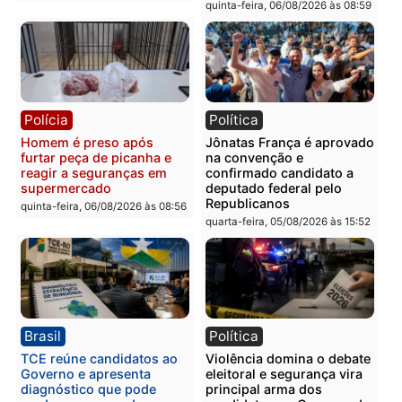
Polícia
Polícia
Homem é esfaqueado no
Três suspeitos ligados a
tórax durante briga com
facção criminosa são
vizinho no bairro Ulysses
presos por receptação e
Guimarães
adulteração de veículos
em Porto Velho
quinta-feira, 06/08/2026 às 09:24
quinta-feira, 06/08/2026 às 09:
Polícia
Polícia
Homem é preso com
Polícia Civil prende dois
drogas durante ação da
homens por tortura,
PM no Castanheira
tráfico e posse de arma 
Itapuã
quinta-feira, 06/08/2026 às 09:02
quinta-feira, 06/08/2026 às 08: