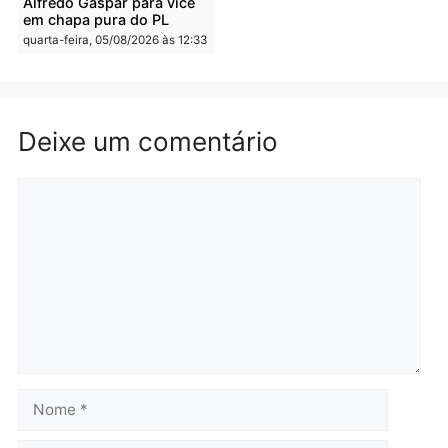
mudar os rumos de
candidatos ao Governo 
Rondônia
Rondônia
quarta-feira, 05/08/2026 às 12:52
quarta-feira, 05/08/2026 às 12:
Polícia
Brasil
O dinheiro do crime: PF
Confronto durante
apreende R$ 2 milhões em
operação termina com
Porto Velho e expõe
foragido baleado e gran
esquema milionário de
apreensão de drogas
lavagem
quarta-feira, 05/08/2026 às 12:
quarta-feira, 05/08/2026 às 12:46