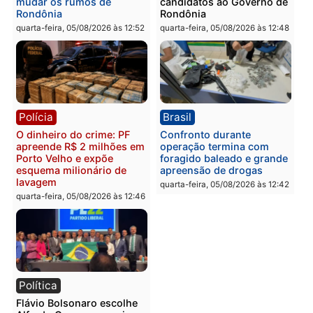
Polícia
Política
Homem é preso após
Jônatas França é aprova
furtar peça de picanha e
na convenção e
reagir a seguranças em
confirmado candidato a
supermercado
deputado federal pelo
Republicanos
quinta-feira, 06/08/2026 às 08:56
quarta-feira, 05/08/2026 às 15:
Brasil
Política
TCE reúne candidatos ao
Violência domina o deba
Governo e apresenta
eleitoral e segurança vir
diagnóstico que pode
principal arma dos