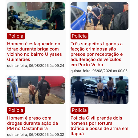
carro deixa quatro mortos
e processamento da açã
em Porto Velho
que pode levar à perda d
mandato da prefeita de
quinta-feira, 06/08/2026 às 20:51
Pimenta Bueno
quinta-feira, 06/08/2026 às 18:
Polícia
Polícia
Policiais militares
Jovem é encontrado mor
recuperam moto furtada e
na Rua dos Cravos e cas
prendem trio na zona
é investigado pela políci
Leste
em RO
quinta-feira, 06/08/2026 às 09:28
quinta-feira, 06/08/2026 às 09: