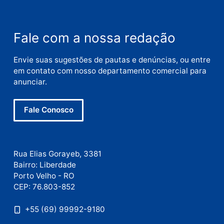
Nome
E-
mail
Site
Este site utiliza o Akismet para reduzir spam.
Saiba
como seus dados em comentários são processados
.
Publicidade