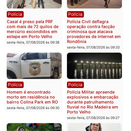
Polícia
Polícia
2 MILHÕES – Unnesa
Polícia Federal apreende
apresenta documentos
400 quilos de drogas e
que comprovam
prende motorista em RO
transparência e legalidade
sexta-feira, 07/08/2026 às 09:
na operação alvo da PF
sexta-feira, 07/08/2026 às 12:24
Polícia
Polícia
Casal é preso pela PRF
Polícia Civil deflagra
com mais de 72 quilos de
operação contra facção
mercúrio escondidos em
criminosa que atacava
estepe em Porto Velho
provedores de internet 
Rondônia
sexta-feira, 07/08/2026 às 09:38
sexta-feira, 07/08/2026 às 09:3