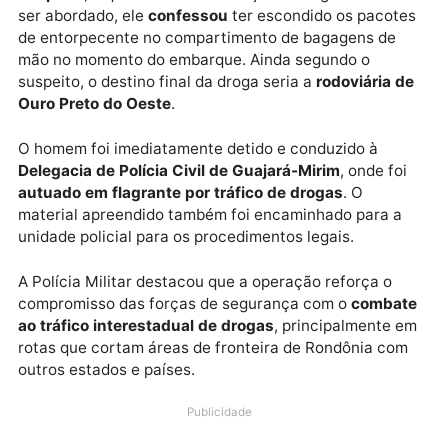
policiais localizaram
dois tabletes de pasta base de
cocaína
e
onze tabletes de maconha
, somando
aproximadamente
13 quilos de droga
.
Um dos passageiros passou a agir de forma
nervosa
suspeita
, o que levantou a atenção dos agentes. Ao
ser abordado, ele
confessou
ter escondido os pacot
de entorpecente no compartimento de bagagens de
mão no momento do embarque. Ainda segundo o
suspeito, o destino final da droga seria a
rodoviária 
Ouro Preto do Oeste
.
O homem foi imediatamente detido e conduzido à
Delegacia de Polícia Civil de Guajará-Mirim
, onde fo
autuado em flagrante por tráfico de drogas
. O
material apreendido também foi encaminhado para a
unidade policial para os procedimentos legais.