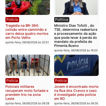
Polícia
Polícia
Homem é encontrado
Polícia Militar apreende
morto em residência no
explosivos e embarcaçã
bairro Colina Park em RO
durante patrulhamento
fluvial no Rio Madeira e
sexta-feira, 07/08/2026 às 09:30
Porto Velho
sexta-feira, 07/08/2026 às 09:2
Polícia
Política
Tragédia na BR-364:
Ministro Dias Tofolli , do
colisão entre caminhão e
TSE, determina reabertu