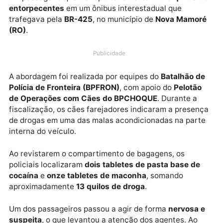
Durante mais uma ação da
Operação Protetor das
Fronteiras e Divisas
, a
Polícia Militar de Rondônia
prendeu em flagrante, na noite de
quarta-feira (25)
,
um passageiro que transportava
cerca de 13 quilos 
entorpecentes
em um ônibus interestadual que
trafegava pela
BR-425
, no município de
Nova Mamo
(RO)
.
Publicidade
A abordagem foi realizada por equipes do
Batalhão 
Polícia de Fronteira (BPFRON)
, com apoio do
Pelotã
de Operações com Cães do BPCHOQUE
. Durante a
fiscalização, os cães farejadores indicaram a prese
de drogas em uma das malas acondicionadas na par
interna do veículo.
Ao revistarem o compartimento de bagagens, os