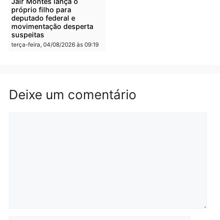
Irmãos de 7 e 14 anos
Dupla é presa por tráfico
morrem atropelados por
de drogas em Porto Velh
utilitário na BR-470
quarta-feira, 05/08/2026 às 08
quarta-feira, 05/08/2026 às 08:58
Polícia
Polícia
Homem é preso em
Jovem é preso por tráfic
flagrante por tráfico de
de drogas e porte ilegal 
drogas no bairro Aponiã
arma na zona leste de
em Porto Velho
Porto Velho
terça-feira, 04/08/2026 às 09:24
terça-feira, 04/08/2026 às 09:1