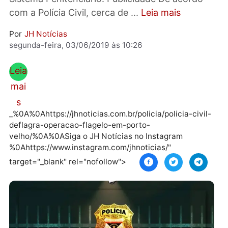
tortura praticado por agentes públicos do
Sistema Penitenciário. Publicidade De acordo
com a Polícia Civil, cerca de ...
Leia mais
Por
JH Notícias
segunda-feira, 03/06/2019 às 10:26
Leia
mai
s
_%0A%0Ahttps://jhnoticias.com.br/policia/policia-civi
deflagra-operacao-flagelo-em-porto-
velho/%0A%0ASiga o JH Notícias no Instagram
%0Ahttps://www.instagram.com/jhnoticias/"
target="_blank" rel="nofollow">