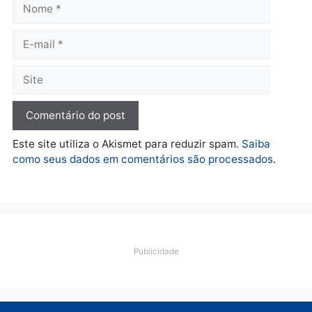
Política
De olho no fundo eleitoral?
Jair Montes lança o
próprio filho para
deputado federal e
movimentação desperta
suspeitas
terça-feira, 04/08/2026 às 09:19
Deixe um comentário
Comentário