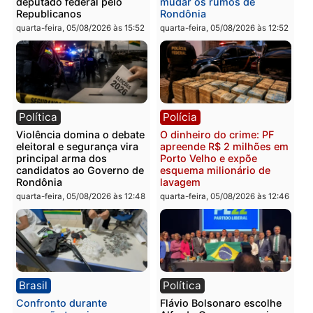
Você também vai querer ler...
Política
Brasil
Jônatas França é aprovado
TCE reúne candidatos a
na convenção e
Governo e apresenta
confirmado candidato a
diagnóstico que pode
deputado federal pelo
mudar os rumos de
Republicanos
Rondônia
quarta-feira, 05/08/2026 às 15:52
quarta-feira, 05/08/2026 às 12:
Política
Polícia