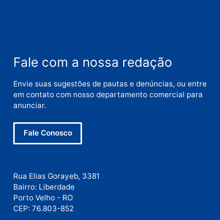
Nome
E-
mail
Site
Este site utiliza o Akismet para reduzir spam.
Saiba
como seus dados em comentários são processados
.