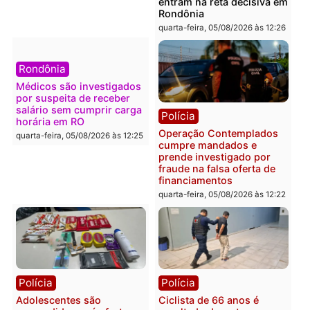
Polícia
Política
Furto de energia já levou
Justiça Eleitoral manda
mais de 80 para a prisão
retirar propaganda de
em 2026
Fúria após convenção
quarta-feira, 05/08/2026 às 12:31
quarta-feira, 05/08/2026 às 12:
Polícia
Com apenas 28% do
efetivo, Polícia Civil de
Rondônia tem maior déficit
Política
do país, aponta estudo
Convenções chegam ao
quarta-feira, 05/08/2026 às 12:29
fim e eleições de 2026
entram na reta decisiva 
Rondônia
quarta-feira, 05/08/2026 às 12: