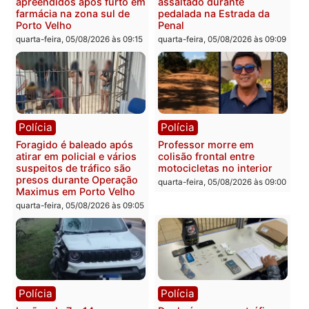
Rondônia
Médicos são investigados
por suspeita de receber
salário sem cumprir carga
Polícia
horária em RO
Operação Contemplados
quarta-feira, 05/08/2026 às 12:25
cumpre mandados e
prende investigado por
fraude na falsa oferta de
financiamentos
quarta-feira, 05/08/2026 às 12:
Polícia
Polícia
Adolescentes são
Ciclista de 66 anos é
apreendidos após furto em
assaltado durante
farmácia na zona sul de
pedalada na Estrada da
Porto Velho
Penal