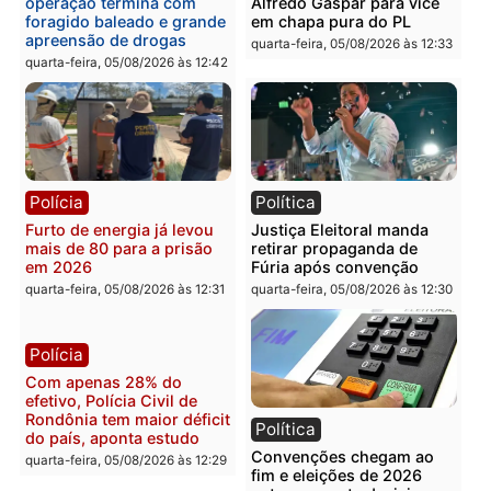
Violência domina o debate
O dinheiro do crime: PF
eleitoral e segurança vira
apreende R$ 2 milhões 
principal arma dos
Porto Velho e expõe
candidatos ao Governo de
esquema milionário de
Rondônia
lavagem
quarta-feira, 05/08/2026 às 12:48
quarta-feira, 05/08/2026 às 12:
Brasil
Política
Confronto durante
Flávio Bolsonaro escolhe
operação termina com
Alfredo Gaspar para vice
foragido baleado e grande
em chapa pura do PL
apreensão de drogas
quarta-feira, 05/08/2026 às 12:
quarta-feira, 05/08/2026 às 12:42