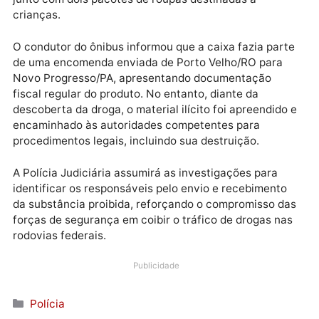
menores e um valor declarado discrepante em relaç
ao frete pago, a equipe decidiu investigar mais a fun
Ao abrir a caixa, os policiais descobriram um tablete
contendo aproximadamente 1,62 kg de uma substânc
com características semelhantes à cocaína. O
conteúdo ilícito estava habilmente camuflado dentro
de uma embalagem que simulava um brinquedo infant
junto com dois pacotes de roupas destinadas a
crianças.
O condutor do ônibus informou que a caixa fazia par
de uma encomenda enviada de Porto Velho/RO para
Novo Progresso/PA, apresentando documentação
fiscal regular do produto. No entanto, diante da
descoberta da droga, o material ilícito foi apreendido
encaminhado às autoridades competentes para
procedimentos legais, incluindo sua destruição.