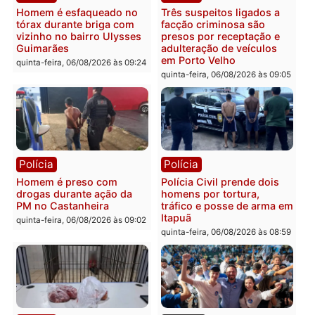
Polícia
Polícia
Policiais militares
Jovem é encontrado mor
recuperam moto furtada e
na Rua dos Cravos e cas
prendem trio na zona
é investigado pela políci
Leste
em RO
quinta-feira, 06/08/2026 às 09:28
quinta-feira, 06/08/2026 às 09:
Polícia
Polícia
Homem é esfaqueado no
Três suspeitos ligados a
tórax durante briga com
facção criminosa são
vizinho no bairro Ulysses
presos por receptação e
Guimarães
adulteração de veículos
em Porto Velho
quinta-feira, 06/08/2026 às 09:24
quinta-feira, 06/08/2026 às 09: