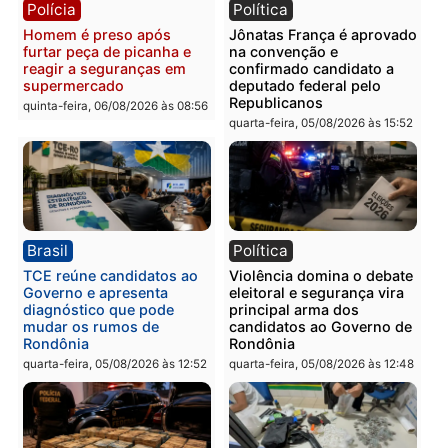
Polícia
Polícia
Homem é preso com
Polícia Civil prende dois
drogas durante ação da
homens por tortura,
PM no Castanheira
tráfico e posse de arma 
Itapuã
quinta-feira, 06/08/2026 às 09:02
quinta-feira, 06/08/2026 às 08:
Polícia
Política
Homem é preso após
Jônatas França é aprova
furtar peça de picanha e
na convenção e
reagir a seguranças em
confirmado candidato a
supermercado
deputado federal pelo