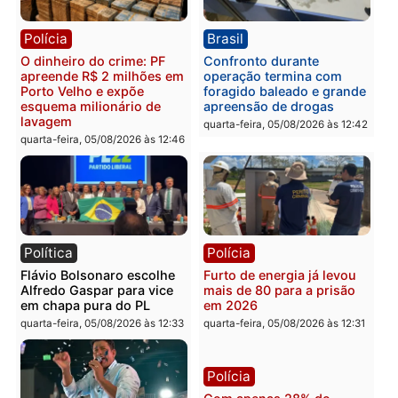
Republicanos
quinta-feira, 06/08/2026 às 08:56
quarta-feira, 05/08/2026 às 15:
Brasil
Política
TCE reúne candidatos ao
Violência domina o deba
Governo e apresenta
eleitoral e segurança vir
diagnóstico que pode
principal arma dos
mudar os rumos de
candidatos ao Governo 
Rondônia
Rondônia
quarta-feira, 05/08/2026 às 12:52
quarta-feira, 05/08/2026 às 12:
Polícia
Brasil