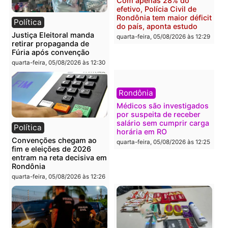
O dinheiro do crime: PF
Confronto durante
apreende R$ 2 milhões em
operação termina com
Porto Velho e expõe
foragido baleado e gran
esquema milionário de
apreensão de drogas
lavagem
quarta-feira, 05/08/2026 às 12:
quarta-feira, 05/08/2026 às 12:46
Política
Polícia
Flávio Bolsonaro escolhe
Furto de energia já levou
Alfredo Gaspar para vice
mais de 80 para a prisão
em chapa pura do PL
em 2026
quarta-feira, 05/08/2026 às 12:33
quarta-feira, 05/08/2026 às 12:
Polícia