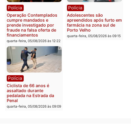
Com apenas 28% do
efetivo, Polícia Civil de
Rondônia tem maior défic
Política
do país, aponta estudo
Justiça Eleitoral manda
quarta-feira, 05/08/2026 às 12:
retirar propaganda de
Fúria após convenção
quarta-feira, 05/08/2026 às 12:30
Rondônia
Médicos são investigado
por suspeita de receber
salário sem cumprir car
Política
horária em RO
Convenções chegam ao
quarta-feira, 05/08/2026 às 12:
fim e eleições de 2026
entram na reta decisiva em
Rondônia
quarta-feira, 05/08/2026 às 12:26