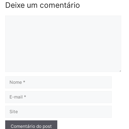
Polícia
Polícia
Operação Contemplados
Adolescentes são
cumpre mandados e
apreendidos após furto 
prende investigado por
farmácia na zona sul de
fraude na falsa oferta de
Porto Velho
financiamentos
quarta-feira, 05/08/2026 às 09:
quarta-feira, 05/08/2026 às 12:22
Polícia
Ciclista de 66 anos é
assaltado durante
pedalada na Estrada da
Penal