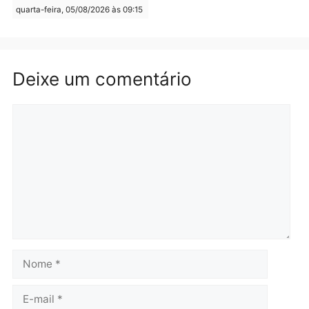
Rondônia
Médicos são investigados
por suspeita de receber
salário sem cumprir carga
Polícia
horária em RO
Operação Contemplados
quarta-feira, 05/08/2026 às 12:25
cumpre mandados e
prende investigado por
fraude na falsa oferta de
financiamentos
quarta-feira, 05/08/2026 às 12:
Polícia
Adolescentes são
apreendidos após furto em
farmácia na zona sul de
Porto Velho