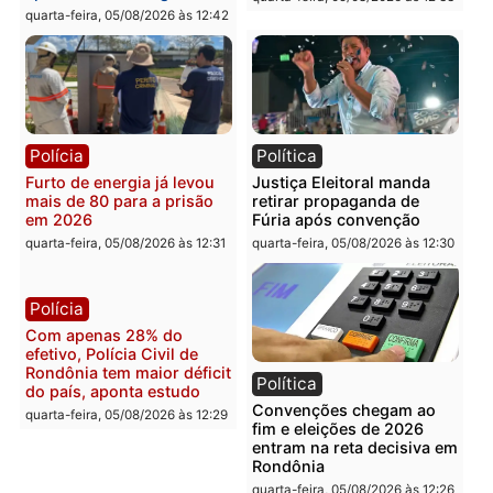
Violência domina o debate
O dinheiro do crime: PF
eleitoral e segurança vira
apreende R$ 2 milhões 
principal arma dos
Porto Velho e expõe
candidatos ao Governo de
esquema milionário de
Rondônia
lavagem
quarta-feira, 05/08/2026 às 12:48
quarta-feira, 05/08/2026 às 12:
Brasil
Política
Confronto durante
Flávio Bolsonaro escolhe
operação termina com
Alfredo Gaspar para vice
foragido baleado e grande
em chapa pura do PL
apreensão de drogas
quarta-feira, 05/08/2026 às 12:
quarta-feira, 05/08/2026 às 12:42