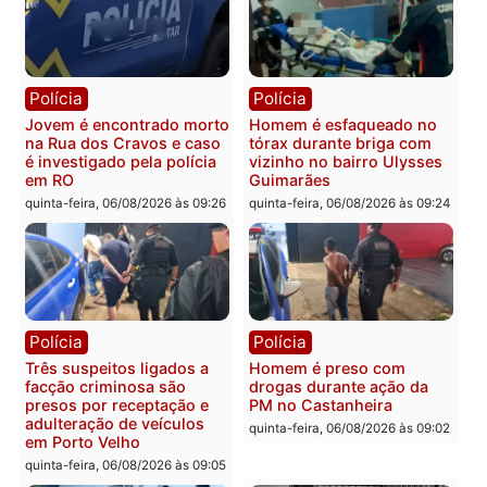
Política
Polícia
Ministro Dias Tofolli , do
Policiais militares
TSE, determina reabertura
recuperam moto furtada 
e processamento da ação
prendem trio na zona
que pode levar à perda do
Leste
mandato da prefeita de
quinta-feira, 06/08/2026 às 09:
Pimenta Bueno
quinta-feira, 06/08/2026 às 18:20
Polícia
Polícia
Jovem é encontrado morto
Homem é esfaqueado no
na Rua dos Cravos e caso
tórax durante briga com
é investigado pela polícia
vizinho no bairro Ulysse
em RO
Guimarães
quinta-feira, 06/08/2026 às 09:26
quinta-feira, 06/08/2026 às 09