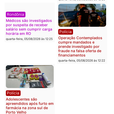
Polícia
Política
Furto de energia já levou
Justiça Eleitoral manda
mais de 80 para a prisão
retirar propaganda de
em 2026
Fúria após convenção
quarta-feira, 05/08/2026 às 12:31
quarta-feira, 05/08/2026 às 12:
Polícia
Com apenas 28% do
efetivo, Polícia Civil de
Rondônia tem maior déficit
Política
do país, aponta estudo
Convenções chegam ao
quarta-feira, 05/08/2026 às 12:29
fim e eleições de 2026
entram na reta decisiva 
Rondônia
quarta-feira, 05/08/2026 às 12: