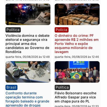
Itapuã
supermercado
quinta-feira, 06/08/2026 às 08:59
quinta-feira, 06/08/2026 às 08:
Política
Brasil
Jônatas França é aprovado
TCE reúne candidatos a
na convenção e
Governo e apresenta
confirmado candidato a
diagnóstico que pode
deputado federal pelo
mudar os rumos de
Republicanos
Rondônia
quarta-feira, 05/08/2026 às 15:52
quarta-feira, 05/08/2026 às 12:
Política
Polícia