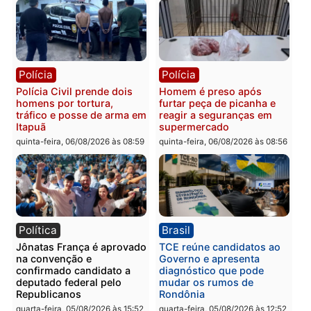
Polícia
Polícia
Três suspeitos ligados a
Homem é preso com
facção criminosa são
drogas durante ação da
presos por receptação e
PM no Castanheira
adulteração de veículos
quinta-feira, 06/08/2026 às 09:
em Porto Velho
quinta-feira, 06/08/2026 às 09:05
Polícia
Polícia
Polícia Civil prende dois
Homem é preso após
homens por tortura,
furtar peça de picanha e
tráfico e posse de arma em
reagir a seguranças em