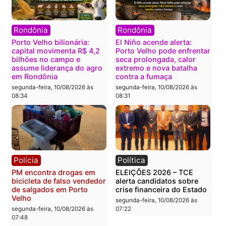
Grave acidente deixa casal
DE VOLTA À ASSEMBLEIA
ferido e com amputação
Jesuíno Boabaid aposta 
após moto ser atingida por
força do PSD e pode
carro na BR-364
retomar representação
dos militares em Rondôn
segunda-feira, 10/08/2026 às
08:59
segunda-feira, 10/08/2026 às
08:48
Política
Política
CHAPA QUENTE – Hildon
Reviravolta no TSE
cresce, mira Fúria e pode
mantém Acir Gurgacz no
transformar a briga pelo
jogo e embaralha disput
segundo turno em guerra
milionária pelo Senado 
Rondônia
segunda-feira, 10/08/2026 às
08:45
segunda-feira, 10/08/2026 às
08:38