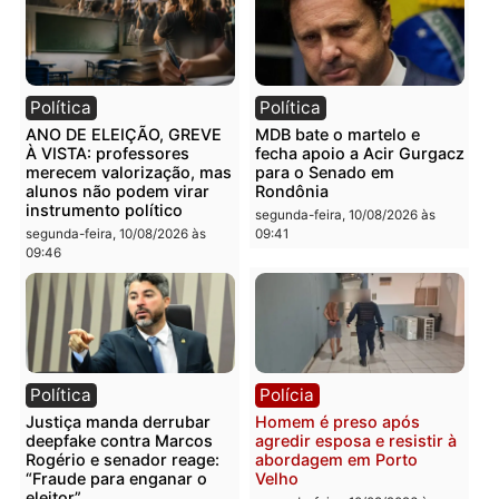
Política
Notícias
Com aval de Bolsonaro,
BR-364, A RODOVIA DA
Bruno Scheid cresce nas
MORTE: cinco vidas
ruas e tenta transformar
perdidas em mais uma
força da direita em vaga
tragédia que escancara 
no Senado
perigo nas estradas de
Rondônia
segunda-feira, 10/08/2026 às
09:51
segunda-feira, 10/08/2026 às
09:48
Política
Política
ANO DE ELEIÇÃO, GREVE
MDB bate o martelo e