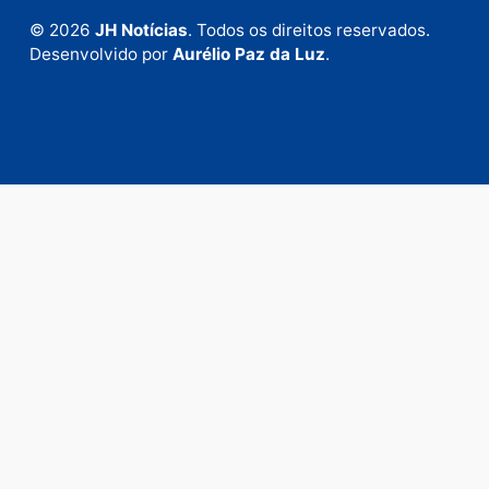
Fale com a nossa redação
Envie suas sugestões de pautas e denúncias, ou en
em contato com nosso departamento comercial pa
anunciar.
Fale Conosco
Rua Elias Gorayeb, 3381
Bairro: Liberdade
Porto Velho - RO
CEP: 76.803-852
+55 (69) 99992-9180