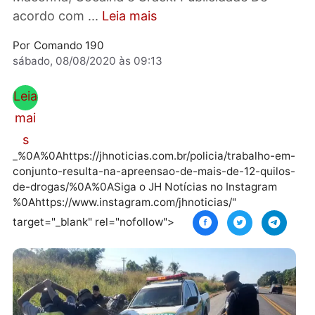
apreendeu mais de 12 Kg de drogas, como
Maconha, Cocaína e Crack. Publicidade De
acordo com ...
Leia mais
Por
Comando 190
sábado, 08/08/2020 às 09:13
Leia
mai
s
_%0A%0Ahttps://jhnoticias.com.br/policia/trabalho-
conjunto-resulta-na-apreensao-de-mais-de-12-quil
de-drogas/%0A%0ASiga o JH Notícias no Instagram
%0Ahttps://www.instagram.com/jhnoticias/"
target="_blank" rel="nofollow">