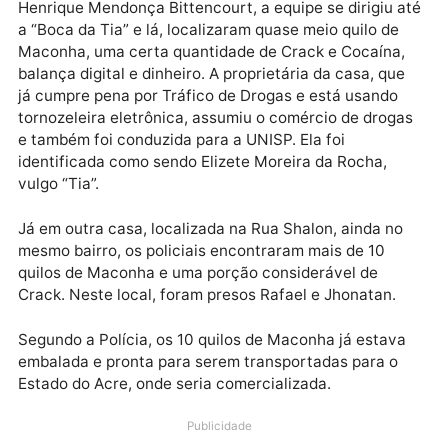
de Crack e aproximadamente R$ 500 reais em dinhei
O mototaxista falou que não tinha conhecimento sob
a droga e que estava apenas fazendo uma “corrida”
para seu amigo, porém acabou se contradizendo em
vários momentos.
Continuando com as diligências, já com o apoio de
Policiais Civis, coordenados pelo Delegado Dr.
Henrique Mendonça Bittencourt, a equipe se dirigiu 
a “Boca da Tia” e lá, localizaram quase meio quilo de
Maconha, uma certa quantidade de Crack e Cocaína
balança digital e dinheiro. A proprietária da casa, qu
já cumpre pena por Tráfico de Drogas e está usando
tornozeleira eletrônica, assumiu o comércio de drog
e também foi conduzida para a UNISP. Ela foi
identificada como sendo Elizete Moreira da Rocha,
vulgo “Tia”.