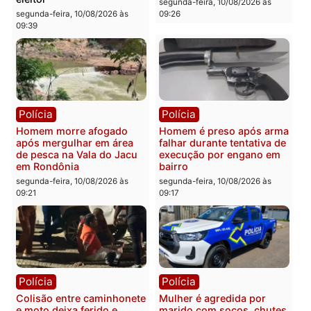
À VISTA: professores
fecha apoio a Acir Gurga
merecem valorização, mas
para o Senado em
alunos não podem virar
Rondônia
instrumento político
segunda-feira, 10/08/2026 às
segunda-feira, 10/08/2026 às
09:41
09:46
Política
Polícia
Justiça manda derrubar
Homem é preso após
deepfake contra Marcos
agredir esposa e resistir 
Rogério e senador reage:
abordagem em Porto
“Fraude para enganar o
Velho
eleitor”
segunda-feira, 10/08/2026 às
segunda-feira, 10/08/2026 às
09:26
09:39