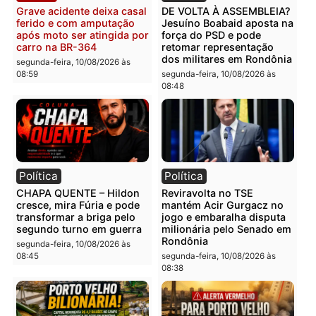
segunda-feira, 10/08/2026 às
segunda-feira, 10/08/2026 às
09:13
09:10
Polícia
Polícia
Tentativa de homicídio
Homem é encontrado
falha e agressor é
morto com sinais de
imobilizado após escolher
violência em residência 
alvo errado em RO
Cidade Baixa em RO
segunda-feira, 10/08/2026 às
segunda-feira, 10/08/2026 às
09:06
09:03
Polícia
Política