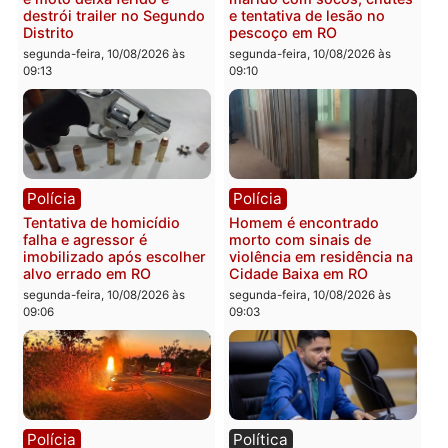
Polícia
Polícia
Homem morre afogado
Homem é preso após ar
após mergulhar em área
falhar durante tentativa 
de pesca na Vala do Jacu
execução por engano e
em Rondônia
bairro
segunda-feira, 10/08/2026 às
segunda-feira, 10/08/2026 às
09:21
09:17
Polícia
Polícia
Colisão entre caminhonete
Mulher é agredida por
e moto deixa ferido e
marido com socos, chut
destrói trailer no Segundo
e tentativa de lesão no
Distrito
pescoço em RO