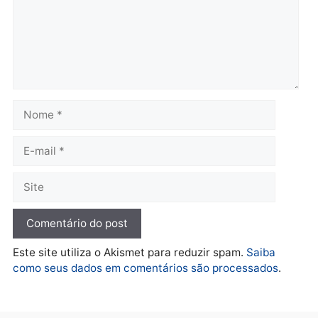
bicicleta de falso vendedor
alerta candidatos sobre
de salgados em Porto
crise financeira do Estad
Velho
segunda-feira, 10/08/2026 às
segunda-feira, 10/08/2026 às
07:22
07:48
Política
Marcos Rogério apresenta
Plano de Governo com
228 projetos, metas
públicas e
acompanhamento de
resultados
sexta-feira, 07/08/2026 às 18:49