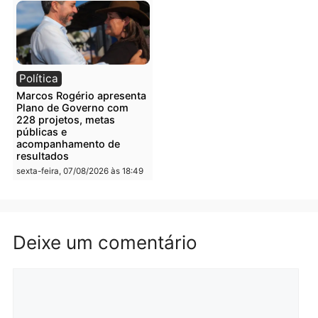
Rondônia
Rondônia
Porto Velho bilionária:
El Niño acende alerta:
capital movimenta R$ 4,2
Porto Velho pode enfrent
bilhões no campo e
seca prolongada, calor
assume liderança do agro
extremo e nova batalha
em Rondônia
contra a fumaça
segunda-feira, 10/08/2026 às
segunda-feira, 10/08/2026 às
08:34
08:31
Polícia
Política
PM encontra drogas em
ELEIÇÕES 2026 – TCE