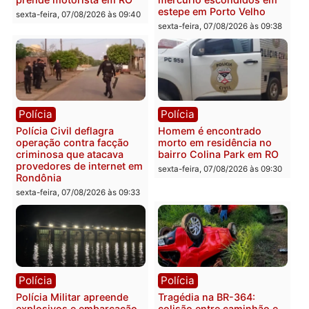
Você também vai querer ler...
Polícia
Polícia
Polícia Federal apreende
Casal é preso pela PRF
400 quilos de drogas e
com mais de 72 quilos d
prende motorista em RO
mercúrio escondidos em
estepe em Porto Velho
sexta-feira, 07/08/2026 às 09:40
sexta-feira, 07/08/2026 às 09:3
Polícia
Polícia