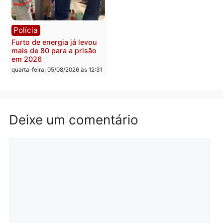
Política
Polícia
Violência domina o debate
O dinheiro do crime: PF
eleitoral e segurança vira
apreende R$ 2 milhões 
principal arma dos
Porto Velho e expõe
candidatos ao Governo de
esquema milionário de
Rondônia
lavagem
quarta-feira, 05/08/2026 às 12:48
quarta-feira, 05/08/2026 às 12:
Brasil
Política
Confronto durante
Flávio Bolsonaro escolhe
operação termina com
Alfredo Gaspar para vice
foragido baleado e grande
em chapa pura do PL
apreensão de drogas
quarta-feira, 05/08/2026 às 12:
quarta-feira, 05/08/2026 às 12:42