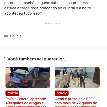
Em meio à dor, Fernanda desabafou: “E foi assim que,
com 1 ano, 5 meses e 5 dias, minha Aylla foi morar c
Deus. Eu tinha feito aniversário no dia 22, e no dia 25
perdi minha filha.”
Em um momento de profunda emoção, ela deixou um
mensagem aos pais: “Aproveitem os filhos de vocês,
porque o amanhã ninguém sabe; minha princesa
estava a tarde toda brincando no quintal e à noite
aconteceu tudo isso.”
Publicidade
Categorias
Polícia