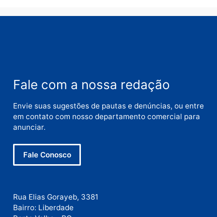
Nome
E-
mail
Site
Este site utiliza o Akismet para reduzir spam.
Saiba
como seus dados em comentários são processados
.