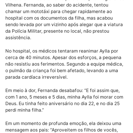
banho na bebê quando ouviu o portão se abrindo. Ao
pedir que o marido verificasse o que acontecia, ele
saiu e logo começou a gritar.
Os avós, em pânico, colocaram a neta no próprio car
e a levaram imediatamente para o Hospital Regional
Vilhena. Fernanda, ao saber do acidente, tentou
chamar um mototáxi para chegar rapidamente ao
hospital com os documentos da filha, mas acabou
sendo levada por um vizinho após alegar que a viatu
da Polícia Militar, presente no local, não prestou
assistência.
No hospital, os médicos tentaram reanimar Aylla por
cerca de 40 minutos. Apesar dos esforços, a pequen
não resistiu aos ferimentos. Segundo a equipe médic
o pulmão da criança foi bem afetado, levando a uma
parada cardíaca irreversível.