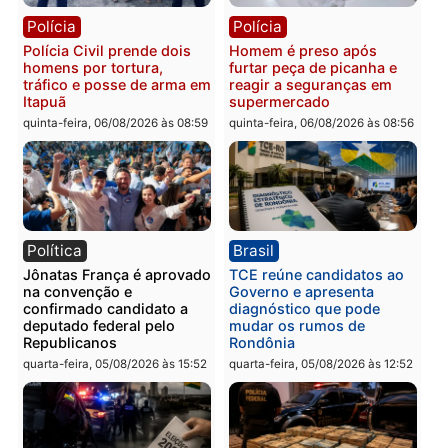
quinta-feira, 06/08/2026 às 09:26
quinta-feira, 06/08/2026 às 09
Polícia
Polícia
Três suspeitos ligados a
Homem é preso com
facção criminosa são
drogas durante ação da
presos por receptação e
PM no Castanheira
adulteração de veículos
quinta-feira, 06/08/2026 às 09:
em Porto Velho
quinta-feira, 06/08/2026 às 09:05
Polícia
Polícia