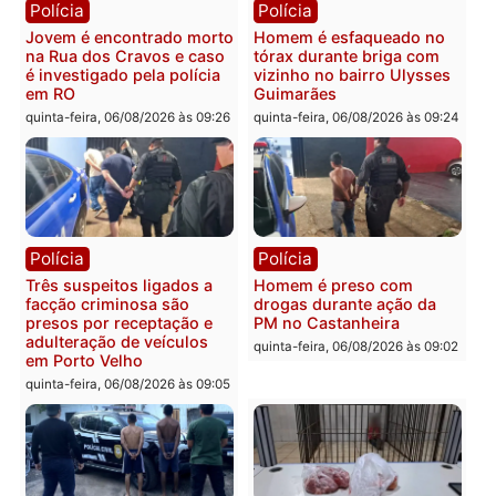
Política
Polícia
Ministro Dias Tofolli , do
Policiais militares
TSE, determina reabertura
recuperam moto furtada 
e processamento da ação
prendem trio na zona
que pode levar à perda do
Leste
mandato da prefeita de
quinta-feira, 06/08/2026 às 09:
Pimenta Bueno
quinta-feira, 06/08/2026 às 18:20
Polícia
Polícia
Jovem é encontrado morto
Homem é esfaqueado no
na Rua dos Cravos e caso
tórax durante briga com
é investigado pela polícia
vizinho no bairro Ulysse
em RO
Guimarães