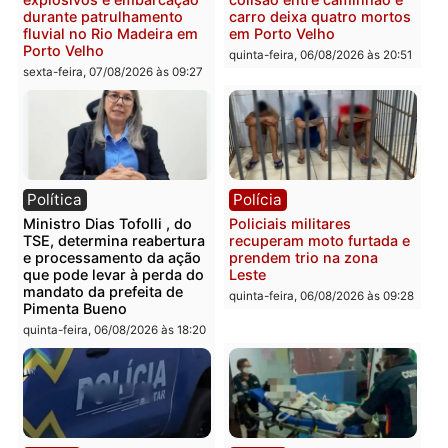
Polícia Civil deflagra
Homem é encontrado
operação contra facção
morto em residência no
criminosa que atacava
bairro Colina Park em R
provedores de internet em
sexta-feira, 07/08/2026 às 09:3
Rondônia
sexta-feira, 07/08/2026 às 09:33
Polícia
Polícia
Polícia Militar apreende
Tragédia na BR-364:
explosivos e embarcação
colisão entre caminhão e
durante patrulhamento
carro deixa quatro mort
fluvial no Rio Madeira em
em Porto Velho
Porto Velho
quinta-feira, 06/08/2026 às 20:
sexta-feira, 07/08/2026 às 09:27