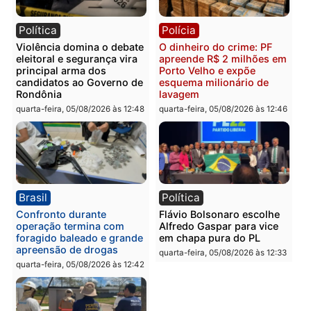
Polícia Civil prende dois
Homem é preso após
homens por tortura,
furtar peça de picanha e
tráfico e posse de arma em
reagir a seguranças em
Itapuã
supermercado
quinta-feira, 06/08/2026 às 08:59
quinta-feira, 06/08/2026 às 08:
Política
Brasil
Jônatas França é aprovado
TCE reúne candidatos a
na convenção e
Governo e apresenta
confirmado candidato a
diagnóstico que pode
deputado federal pelo
mudar os rumos de
Republicanos
Rondônia
quarta-feira, 05/08/2026 às 15:52
quarta-feira, 05/08/2026 às 12: