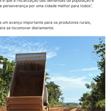
ado de perto as necessidades da zona rural e reafirm
dades mais afastadas do centro urbano. “Seguimos fi
is dignidade aos moradores. Esse é o papel de um man
o povo”, declarou o parlamentar.
ontinua e que a fiscalização das demandas da populaçã
com fé e perseverança por uma cidade melhor para todos
senta um avanço importante para os produtores rurai
rada para se locomover diariamente.