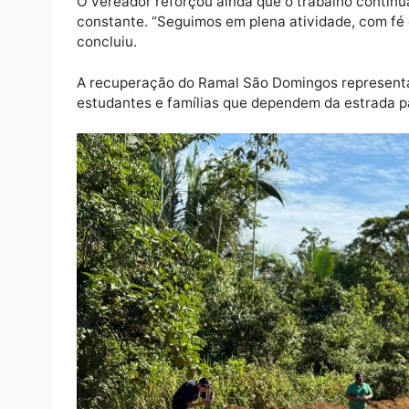
Pastor Evanildo destacou que tem acompanh
compromisso do seu mandato com as comuni
cobrando ações concretas para garantir ma
não se esconde e que está sempre ao lado d
O vereador reforçou ainda que o trabalho c
constante. “Seguimos em plena atividade, 
concluiu.
A recuperação do Ramal São Domingos repre
estudantes e famílias que dependem da est