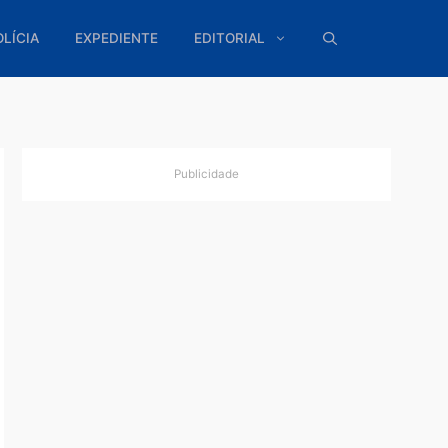
ÍTICA
POLÍCIA
EXPEDIENTE
EDITORIAL
Publicidade
al
ndas da
ma