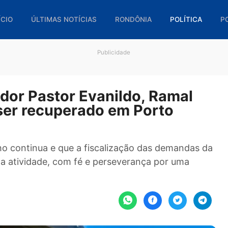
🏠 INÍCIO
ÚLTIMAS NOTÍCIAS
RONDÔNIA
POL
Publicidade
ereador Pastor Evanildo, Ram
a ser recuperado em Porto
rabalho continua e que a fiscalização das dema
 plena atividade, com fé e perseverança por u