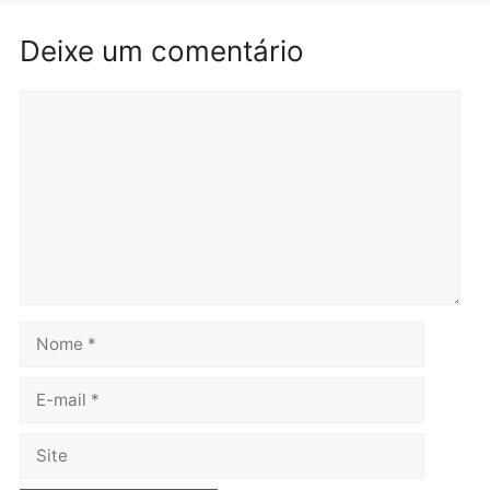
Homem é preso em
Jovem é preso por tráfic
flagrante por tráfico de
de drogas e porte ilegal 
drogas no bairro Aponiã
arma na zona leste de
em Porto Velho
Porto Velho
terça-feira, 04/08/2026 às 09:24
terça-feira, 04/08/2026 às 09:1
Política
De olho no fundo eleitoral?
Jair Montes lança o
próprio filho para
deputado federal e
movimentação desperta
suspeitas
terça-feira, 04/08/2026 às 09:19