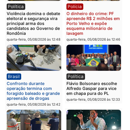
na convenção e
Governo e apresenta
confirmado candidato a
diagnóstico que pode
deputado federal pelo
mudar os rumos de
Republicanos
Rondônia
quarta-feira, 05/08/2026 às 15:52
quarta-feira, 05/08/2026 às 12:
Política
Polícia
Violência domina o debate
O dinheiro do crime: PF
eleitoral e segurança vira
apreende R$ 2 milhões 
principal arma dos
Porto Velho e expõe
candidatos ao Governo de
esquema milionário de
Rondônia
lavagem
quarta-feira, 05/08/2026 às 12:48
quarta-feira, 05/08/2026 às 12: