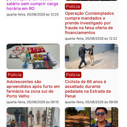
Com apenas 28% do
efetivo, Polícia Civil de
Rondônia tem maior déficit
Política
do país, aponta estudo
Convenções chegam ao
quarta-feira, 05/08/2026 às 12:29
fim e eleições de 2026
entram na reta decisiva 
Rondônia
quarta-feira, 05/08/2026 às 12:
Rondônia
Médicos são investigados
por suspeita de receber
salário sem cumprir carga
Polícia
horária em RO
Operação Contemplados
quarta-feira, 05/08/2026 às 12:25
cumpre mandados e
prende investigado por
fraude na falsa oferta de
financiamentos