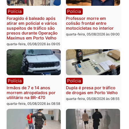
quarta-feira, 05/08/2026 às 12:
Polícia
Polícia
Adolescentes são
Ciclista de 66 anos é
apreendidos após furto em
assaltado durante
farmácia na zona sul de
pedalada na Estrada da
Porto Velho
Penal
quarta-feira, 05/08/2026 às 09:15
quarta-feira, 05/08/2026 às 09
Polícia
Polícia
Foragido é baleado após
Professor morre em
atirar em policial e vários
colisão frontal entre