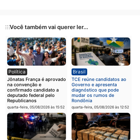
não contava com um grupo de deputadas dessa
quantidade.
Publicidade
Categorias
Política
Você também vai querer ler...
Política
Brasil
Jônatas França é aprovado
TCE reúne candidatos a