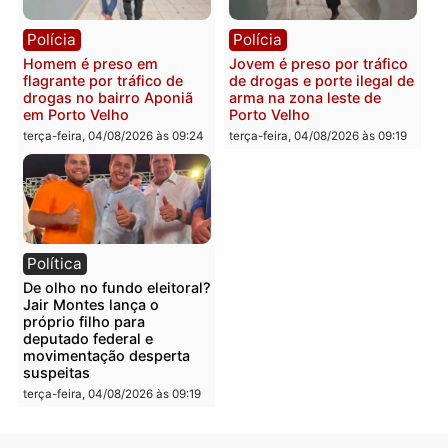
suspeitos de tráfico são
motocicletas no interior
presos durante Operação
quarta-feira, 05/08/2026 às 09
Maximus em Porto Velho
quarta-feira, 05/08/2026 às 09:05
Polícia
Polícia
Irmãos de 7 e 14 anos
Dupla é presa por tráfico
morrem atropelados por
de drogas em Porto Velh
utilitário na BR-470
quarta-feira, 05/08/2026 às 08
quarta-feira, 05/08/2026 às 08:58
Polícia
Polícia