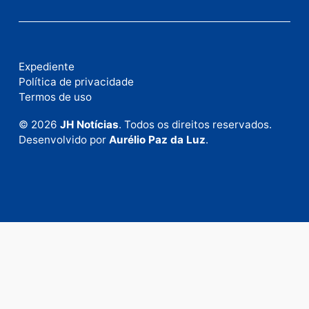
Fale com a nossa redação
Envie suas sugestões de pautas e denúncias, ou en
em contato com nosso departamento comercial pa
anunciar.
Fale Conosco
Rua Elias Gorayeb, 3381
Bairro: Liberdade
Porto Velho - RO
CEP: 76.803-852