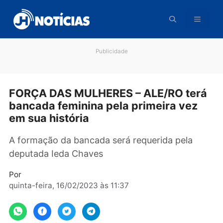
Pular
para
o
conteúdo
Publicidade
FORÇA DAS MULHERES – ALE/RO te
bancada feminina pela primeira vez
em sua história
A formação da bancada será requerida pela
deputada Ieda Chaves
Por
quinta-feira, 16/02/2023 às 11:37