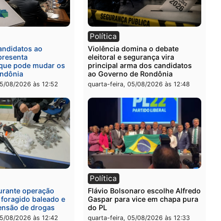
ia
Polícia
a Civil prende dois homens
Homem é preso após furt
rtura, tráfico e posse de
de picanha e reagir a seg
em Itapuã
em supermercado
-feira, 06/08/2026 às 08:59
quinta-feira, 06/08/2026 às 
l
Política