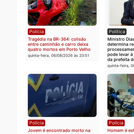
Polícia
Políc
Polícia Civil deflagra operação
Homem
contra facção criminosa que
residê
atacava provedores de internet
em R
em Rondônia
sexta-
sexta-feira, 07/08/2026 às 09:33
Polícia
Polít
Tragédia na BR-364: colisão
Minist
entre caminhão e carro deixa
determ
quatro mortos em Porto Velho
proce