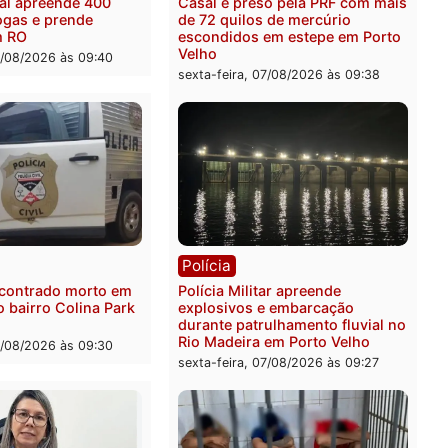
ia
Polícia
a Federal apreende 400
Casal é preso pela PRF c
 de drogas e prende
de 72 quilos de mercúrio
ista em RO
escondidos em estepe em
Velho
feira, 07/08/2026 às 09:40
sexta-feira, 07/08/2026 às 0