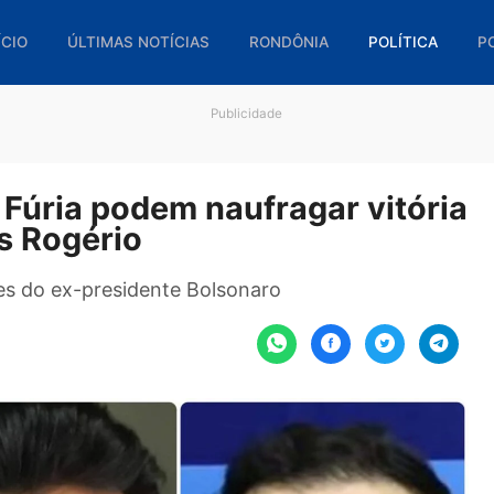
🏠 INÍCIO
ÚLTIMAS NOTÍCIAS
RONDÔNIA
POL
Publicidade
 e Fúria podem naufragar vi
rcos Rogério
tantes do ex-presidente Bolsonaro