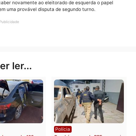
 expressiva de seu eleitorado ser disputada por esses d
co suficiente para atrair apoios de eleitores conservad
ir Bolsonaro para presidente, mas optaram por outro n
icados com o bolsonarismo na corrida ao Palácio Rio M
ecido: caber novamente ao eleitorado de esquerda o pap
ndato, em uma provável disputa de segundo turno.
Publicidade
rer ler...