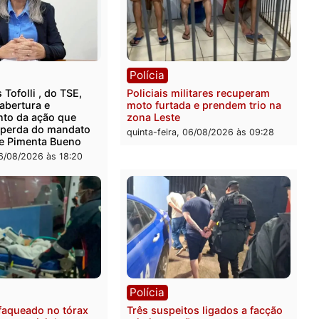
ia
Polícia
 é encontrado morto em
Polícia Militar apreende
ncia no bairro Colina Park
explosivos e embarcação
O
durante patrulhamento flu
Rio Madeira em Porto Vel
feira, 07/08/2026 às 09:30
sexta-feira, 07/08/2026 às 0
ica
Polícia
ro Dias Tofolli , do TSE,
Policiais militares recupe
ina reabertura e
moto furtada e prendem t
ssamento da ação que
zona Leste