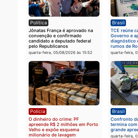
Polícia
Políc
Homem é preso com drogas
Políci
durante ação da PM no
por to
Castanheira
arma 
quinta-feira, 06/08/2026 às 09:02
quinta
Política
Brasi