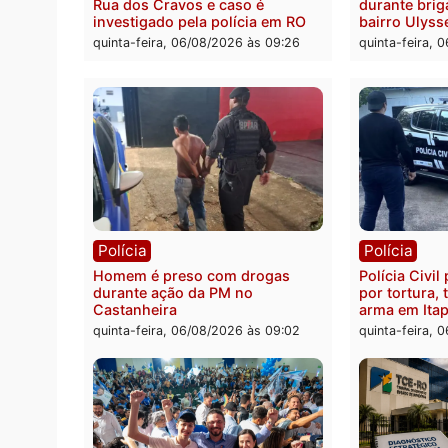
pode 
quinta-feira, 06/08/2026 às 20:51
da pre
quinta-
Polícia
Políc
Jovem é encontrado morto na
Homem
Rua dos Cravos e caso é
duran
investigado pela polícia em RO
bairr
quinta-feira, 06/08/2026 às 09:26
quinta