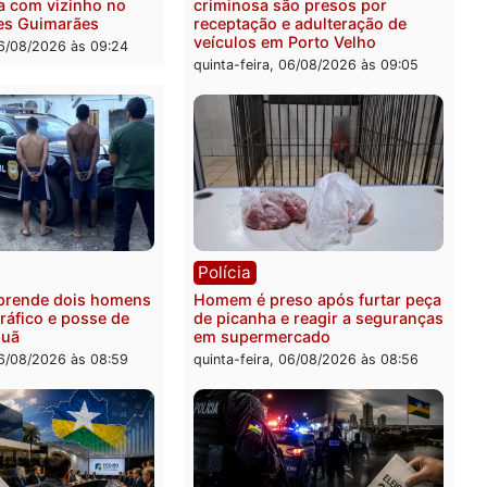
levar à perda do mandato
quinta-feira, 06/08/2026 às 
feita de Pimenta Bueno
feira, 06/08/2026 às 18:20
ia
Polícia
 é esfaqueado no tórax
Três suspeitos ligados a 
te briga com vizinho no
criminosa são presos por
o Ulysses Guimarães
receptação e adulteração
veículos em Porto Velho
-feira, 06/08/2026 às 09:24
quinta-feira, 06/08/2026 às 