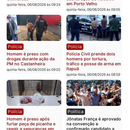
bairro Colina Park em RO
durante patrulhamento
fluvial no Rio Madeira e
sexta-feira, 07/08/2026 às 09:30
Porto Velho
sexta-feira, 07/08/2026 às 09:2
Polícia
Política
Tragédia na BR-364:
Ministro Dias Tofolli , do
colisão entre caminhão e
TSE, determina reabertu
carro deixa quatro mortos
e processamento da açã
em Porto Velho
que pode levar à perda d
mandato da prefeita de
quinta-feira, 06/08/2026 às 20:51
Pimenta Bueno
quinta-feira, 06/08/2026 às 18: