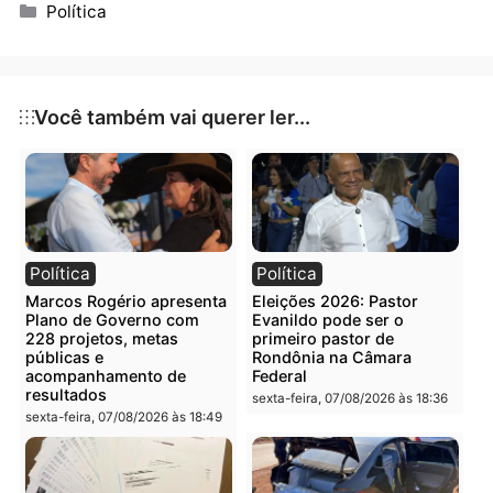
pareceres técnicos e a defesa jurídica do órgão.
TRABALHO
Tal fragilidade vinha dificultando ações de interesse
público como titulação de territórios quilombolas,
mediação de conflitos fundiários, proteção de
assentados e execução de políticas públicas voltada
à reforma agrária.
SOMENTE UM
Em resposta a ofício da PRDC, o Incra comunicou a
designação de um procurador federal para atuar jun
à superintendência em Rondônia. Embora ainda abai
do ideal — estimado em três membros —, a medida
representa um avanço na reestruturação jurídica do
órgão.