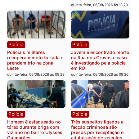
Polícia
Polícia
Casal é preso pela PRF
Polícia Civil deflagra
com mais de 72 quilos de
operação contra facção
mercúrio escondidos em
criminosa que atacava
estepe em Porto Velho
provedores de internet 
Rondônia
sexta-feira, 07/08/2026 às 09:38
sexta-feira, 07/08/2026 às 09:3
Polícia
Polícia
Homem é encontrado
Polícia Militar apreende
morto em residência no
explosivos e embarcaçã