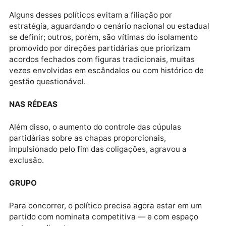
Entre os nomes que chamam atenção, estão ex-
prefeitos, deputados com bom desempenho e
lideranças comunitárias com forte inserção local, m
que, fora dos conchavos partidários, não consegue
espaço nas estruturas já dominadas por caciques.
ESPERA
Alguns desses políticos evitam a filiação por
estratégia, aguardando o cenário nacional ou estadu
se definir; outros, porém, são vítimas do isolamento
promovido por direções partidárias que priorizam
acordos fechados com figuras tradicionais, muitas
vezes envolvidas em escândalos ou com histórico d
gestão questionável.
NAS RÉDEAS