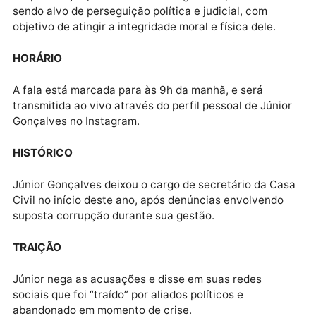
A fala em tom ameaçador diz que chegou a hora do
povo conhecer a verdade. Júnior destaca que não va
admitir que ele e sua família tenham a imagem
denegrida.
Divulgação
VÍTIMA
Na publicação, o ex número 2 do governo, afirma est
sendo alvo de perseguição política e judicial, com
objetivo de atingir a integridade moral e física dele.