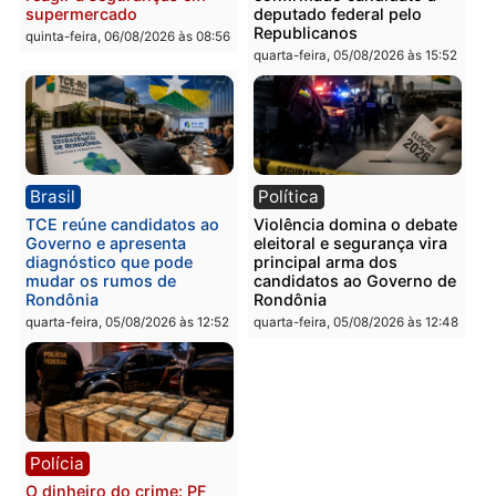
Polícia
Polícia
Policiais militares
Jovem é encontrado mor
recuperam moto furtada e
na Rua dos Cravos e cas
prendem trio na zona
é investigado pela políci
Leste
em RO
quinta-feira, 06/08/2026 às 09:28
quinta-feira, 06/08/2026 às 09:
Polícia
Polícia
Homem é esfaqueado no
Três suspeitos ligados a
tórax durante briga com
facção criminosa são
vizinho no bairro Ulysses
presos por receptação e
Guimarães
adulteração de veículos
em Porto Velho
quinta-feira, 06/08/2026 às 09:24
quinta-feira, 06/08/2026 às 09: