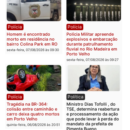
Política
Política
Marcos Rogério apresenta
Eleições 2026: Pastor
Plano de Governo com
Evanildo pode ser o
228 projetos, metas
primeiro pastor de
públicas e
Rondônia na Câmara
acompanhamento de
Federal
resultados
sexta-feira, 07/08/2026 às 18:3
sexta-feira, 07/08/2026 às 18:49
Polícia
Polícia
2 MILHÕES – Unnesa
Polícia Federal apreende
apresenta documentos
400 quilos de drogas e
que comprovam
prende motorista em RO
transparência e legalidade
sexta-feira, 07/08/2026 às 09:
na operação alvo da PF
sexta-feira, 07/08/2026 às 12:24