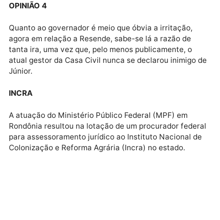
OPINIÃO
O comentário de bastidores é de que Júnior Gonçalv
pode provocar a Terceira Guerra Mundial na Política
Rondônia. E é verdade.
OPINIÃO 2
Teoricamente ele tinha acesso a tudo, inclusive a
coisas que, possivelmente, o governador Marcos
Rocha, talvez, nem tenha conhecimento.
OPINIÃO 3
Como Júnior nunca fez questão de esconder sua
mágoa ao deixar o CPA, tudo indica que sua artilhari
estará voltada ao governador e ao atual Chefe da C