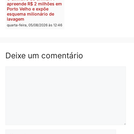
Polícia
Polícia
Homem é preso com
Polícia Civil prende dois
drogas durante ação da
homens por tortura,
PM no Castanheira
tráfico e posse de arma 
Itapuã
quinta-feira, 06/08/2026 às 09:02
quinta-feira, 06/08/2026 às 08:
Polícia
Política
Homem é preso após
Jônatas França é aprova
furtar peça de picanha e
na convenção e
reagir a seguranças em
confirmado candidato a