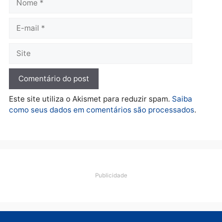
supermercado
deputado federal pelo
Republicanos
quinta-feira, 06/08/2026 às 08:56
quarta-feira, 05/08/2026 às 15:
Brasil
Política
TCE reúne candidatos ao
Violência domina o deba
Governo e apresenta
eleitoral e segurança vir
diagnóstico que pode
principal arma dos
mudar os rumos de
candidatos ao Governo 
Rondônia
Rondônia
quarta-feira, 05/08/2026 às 12:52
quarta-feira, 05/08/2026 às 12: