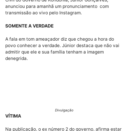
SEM MUDANÇA
A janela partidária de 2026 será decisiva. Mas se os
partidos não abrirem espaço real para novos quadro
Rondônia pode repetir velhos ciclos — perdendo a
chance de dar voz a nomes que realmente
representam mudança, compromisso público e
competência.
PRONUNCIAMENTO
Em uma postagem na internet, o ex-secretário da Ca
Civil do Governo de Rondônia, Júnior Gonçalves,
anunciou para amanhã um pronunciamento com
transmissão ao vivo pelo Instagram.
SOMENTE A VERDADE