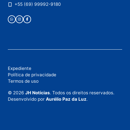
Nome
E-
mail
Site
Este site utiliza o Akismet para reduzir spam.
Saiba
como seus dados em comentários são processados
.