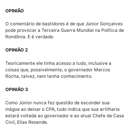
HORÁRIO
A fala está marcada para às 9h da manhã, e será
transmitida ao vivo através do perfil pessoal de Júni
Gonçalves no Instagram.
HISTÓRICO
Júnior Gonçalves deixou o cargo de secretário da C
Civil no início deste ano, após denúncias envolvendo
suposta corrupção durante sua gestão.
TRAIÇÃO
Júnior nega as acusações e disse em suas redes
sociais que foi “traído” por aliados políticos e
abandonado em momento de crise.