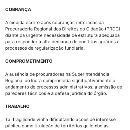
Cívil, Elias Resende.
OPINIÃO 4
Quanto ao governador é meio que óbvia a irritação,
agora em relação a Resende, sabe-se lá a razão de
tanta ira, uma vez que, pelo menos publicamente, o
atual gestor da Casa Civil nunca se declarou inimigo
Júnior.
INCRA
A atuação do Ministério Público Federal (MPF) em
Rondônia resultou na lotação de um procurador fede
para assessoramento jurídico ao Instituto Nacional 
Colonização e Reforma Agrária (Incra) no estado.