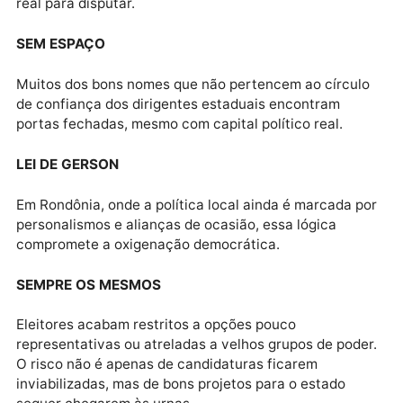
Além disso, o aumento do controle das cúpulas
partidárias sobre as chapas proporcionais,
impulsionado pelo fim das coligações, agravou a
exclusão.
GRUPO
Para concorrer, o político precisa agora estar em um
partido com nominata competitiva — e com espaço
real para disputar.
SEM ESPAÇO
Muitos dos bons nomes que não pertencem ao círcul
de confiança dos dirigentes estaduais encontram
portas fechadas, mesmo com capital político real.