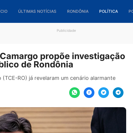
🏠 INÍCIO
ÚLTIMAS NOTÍCIAS
RONDÔNIA
POL
Publicidade
do Camargo propõe investi
 público de Rondônia
 Estado (TCE-RO) já revelaram um cenário alarm