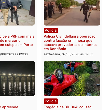
ica
Polícia
es 2026: Pastor Evanildo
2 MILHÕES – Unnesa apre
er o primeiro pastor de
documentos que compro
nia na Câmara Federal
transparência e legalidad
operação alvo da PF
feira, 07/08/2026 às 18:36
sexta-feira, 07/08/2026 às 1
ia
Polícia
 é preso pela PRF com mais
Polícia Civil deflagra ope
quilos de mercúrio
contra facção criminosa 