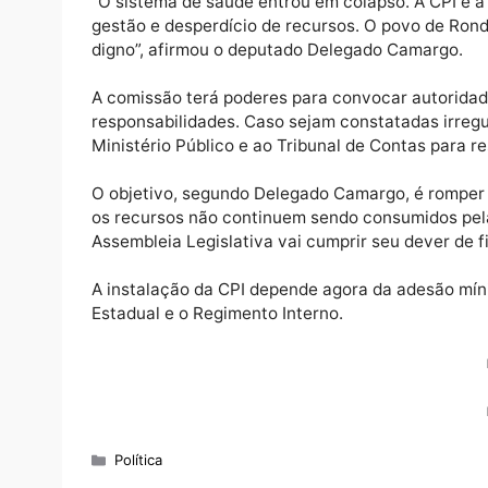
Auditorias do Tribunal de Contas do Estad
essenciais quebrados, falta de medicament
transformados em enfermarias improvisadas,
para higienização.
“O sistema de saúde entrou em colapso. A 
gestão e desperdício de recursos. O povo 
digno”, afirmou o deputado Delegado Camar
A comissão terá poderes para convocar aut
responsabilidades. Caso sejam constatadas
Ministério Público e ao Tribunal de Contas 
O objetivo, segundo Delegado Camargo, é r
os recursos não continuem sendo consumido
Assembleia Legislativa vai cumprir seu dever
A instalação da CPI depende agora da ades