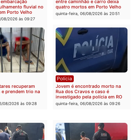
didos em estepe em Porto
atacava provedores de int
em Rondônia
feira, 07/08/2026 às 09:38
sexta-feira, 07/08/2026 às 0
ia
Polícia
a Militar apreende
Tragédia na BR-364: colis
sivos e embarcação
entre caminhão e carro de
e patrulhamento fluvial no
quatro mortos em Porto V
adeira em Porto Velho
quinta-feira, 06/08/2026 às 2
feira, 07/08/2026 às 09:27