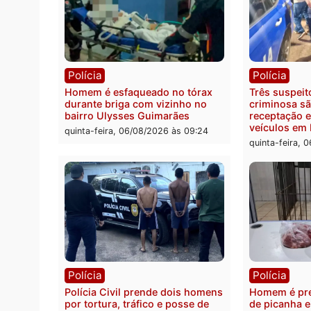
Política
Políc
Ministro Dias Tofolli , do TSE,
Polici
determina reabertura e
moto f
processamento da ação que
zona 
pode levar à perda do mandato
quinta
da prefeita de Pimenta Bueno
quinta-feira, 06/08/2026 às 18:20