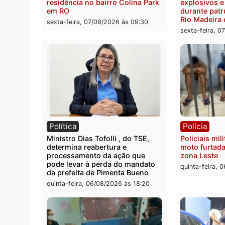
motorista em RO
escon
Velho
sexta-feira, 07/08/2026 às 09:40
sexta-
Polícia
Políc
Homem é encontrado morto em
Políci
residência no bairro Colina Park
explo
em RO
durant
Rio M
sexta-feira, 07/08/2026 às 09:30
sexta-