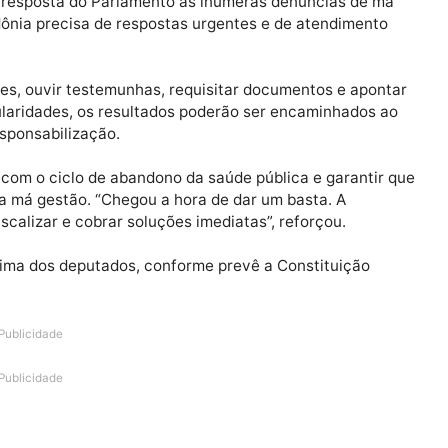
o (TCE-RO) já revelaram um cenário alarmante: equipam
os, escalas de plantões descumpridas, corredores
 infiltrações, banheiros precários e uso de panos cole
CPI é a resposta do Parlamento às inúmeras denúncias 
de Rondônia precisa de respostas urgentes e de atendim
go.
oridades, ouvir testemunhas, requisitar documentos e 
 irregularidades, os resultados poderão ser encaminha
para responsabilização.
omper com o ciclo de abandono da saúde pública e gara
s pela má gestão. “Chegou a hora de dar um basta. A
 de fiscalizar e cobrar soluções imediatas”, reforçou.
ão mínima dos deputados, conforme prevê a Constituiç