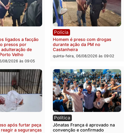
ia
Polícia
ais militares recuperam
Jovem é encontrado mort
urtada e prendem trio na
Rua dos Cravos e caso é
Leste
investigado pela polícia 
-feira, 06/08/2026 às 09:28
quinta-feira, 06/08/2026 às 