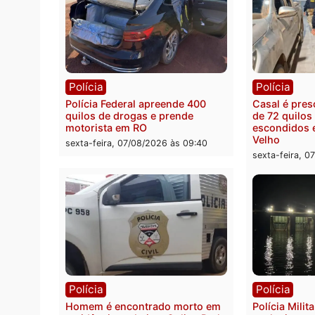
Política
Polít
Marcos Rogério apresenta Plano
Eleiçõ
de Governo com 228 projetos,
pode s
metas públicas e
Rondô
acompanhamento de resultados
sexta-
sexta-feira, 07/08/2026 às 18:49
Polícia
Políc
Polícia Federal apreende 400
Casal
quilos de drogas e prende
de 72 