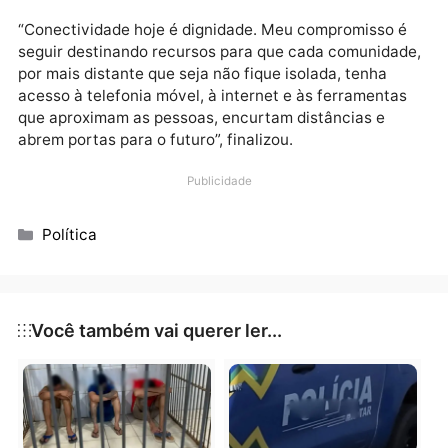
(Espigão do Oeste), todas viabilizadas com a
interveniência da deputada.
A atuação de Cristiane Lopes na pauta da inclusão
digital já é destaque entre os parlamentares de
Rondônia. Ela tem defendido a universalização do
acesso à comunicação como uma forma de garantir
direitos básicos à população rural, como acesso à
educação, saúde, segurança e oportunidades de
desenvolvimento econômico.
“Conectividade hoje é dignidade. Meu compromisso 
seguir destinando recursos para que cada comunida
por mais distante que seja não fique isolada, tenha
acesso à telefonia móvel, à internet e às ferramenta
que aproximam as pessoas, encurtam distâncias e
abrem portas para o futuro”, finalizou.