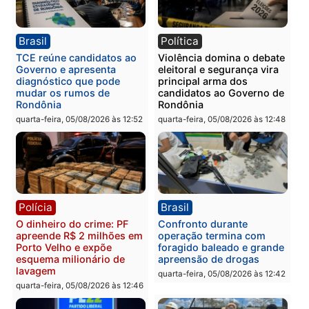
PM no Castanheira
tráfico e posse de arma 
Itapuã
quinta-feira, 06/08/2026 às 09:02
quinta-feira, 06/08/2026 às 08:
Polícia
Política
Homem é preso após
Jônatas França é aprova
furtar peça de picanha e
na convenção e
reagir a seguranças em
confirmado candidato a
supermercado
deputado federal pelo
Republicanos
quinta-feira, 06/08/2026 às 08:56
quarta-feira, 05/08/2026 às 15: