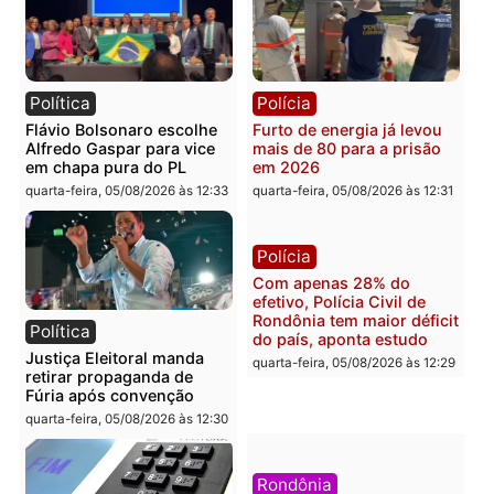
Brasil
Política
TCE reúne candidatos ao
Violência domina o deba
Governo e apresenta
eleitoral e segurança vir
diagnóstico que pode
principal arma dos
mudar os rumos de
candidatos ao Governo 
Rondônia
Rondônia
quarta-feira, 05/08/2026 às 12:52
quarta-feira, 05/08/2026 às 12:
Polícia
Brasil
O dinheiro do crime: PF
Confronto durante
apreende R$ 2 milhões em
operação termina com
Porto Velho e expõe
foragido baleado e gran
esquema milionário de
apreensão de drogas
lavagem
quarta-feira, 05/08/2026 às 12:
quarta-feira, 05/08/2026 às 12:46