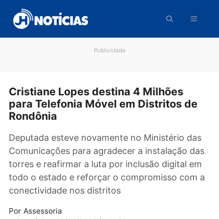
Pular
para
o
conteúdo
Publicidade
Cristiane Lopes destina 4 Milhões
para Telefonia Móvel em Distritos d
Rondônia
Deputada esteve novamente no Ministério da
Comunicações para agradecer a instalação d
torres e reafirmar a luta por inclusão digital 
todo o estado e reforçar o compromisso com
conectividade nos distritos