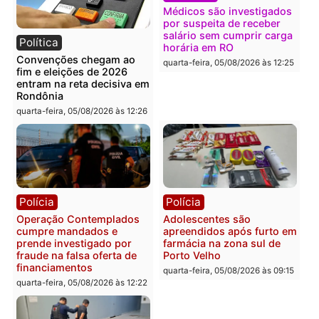
Política
Polícia
Flávio Bolsonaro escolhe
Furto de energia já levou
Alfredo Gaspar para vice
mais de 80 para a prisão
em chapa pura do PL
em 2026
quarta-feira, 05/08/2026 às 12:33
quarta-feira, 05/08/2026 às 12:
Polícia
Com apenas 28% do
efetivo, Polícia Civil de
Rondônia tem maior défic
Política
do país, aponta estudo
Justiça Eleitoral manda
quarta-feira, 05/08/2026 às 12:
retirar propaganda de
Fúria após convenção
quarta-feira, 05/08/2026 às 12:30