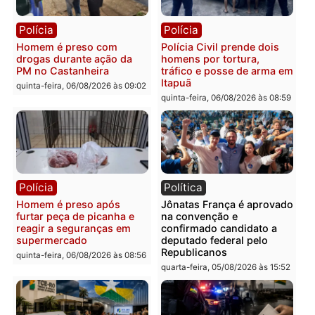
Polícia
Polícia
Homem é esfaqueado no
Três suspeitos ligados a
tórax durante briga com
facção criminosa são
vizinho no bairro Ulysses
presos por receptação e
Guimarães
adulteração de veículos
em Porto Velho
quinta-feira, 06/08/2026 às 09:24
quinta-feira, 06/08/2026 às 09:
Polícia
Polícia
Homem é preso com
Polícia Civil prende dois
drogas durante ação da
homens por tortura,