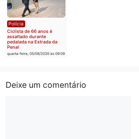
Rondônia
Médicos são investigado
por suspeita de receber
salário sem cumprir car
Política
horária em RO
Convenções chegam ao
quarta-feira, 05/08/2026 às 12:
fim e eleições de 2026
entram na reta decisiva em
Rondônia
quarta-feira, 05/08/2026 às 12:26
Polícia
Polícia
Operação Contemplados
Adolescentes são
cumpre mandados e
apreendidos após furto 
prende investigado por
farmácia na zona sul de