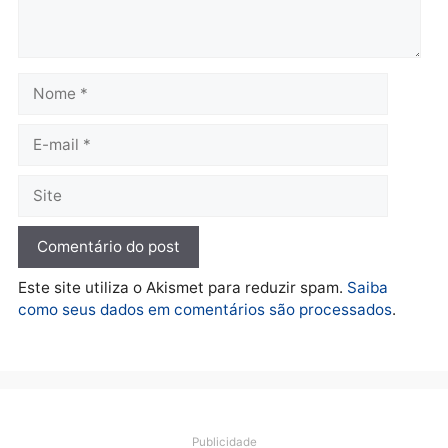
fraude na falsa oferta de
Porto Velho
financiamentos
quarta-feira, 05/08/2026 às 09:
quarta-feira, 05/08/2026 às 12:22
Polícia
Ciclista de 66 anos é
assaltado durante
pedalada na Estrada da
Penal
quarta-feira, 05/08/2026 às 09:09
Deixe um comentário