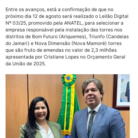
agradecer ao ministro pela instalação das torres de 
Pardo e União Bandeirantes, que já estão prontas pa
serem inauguradas, e, também, celebrar a antecipaç
de outras que estavam previstas apenas para 2028,
mas que agora serão entregues até o fim de 2025”,
destacou a deputada.
Entre os avanços, está a confirmação de que no
próximo dia 12 de agosto será realizado o Leilão Digit
Nº 03/25, promovido pela ANATEL, para selecionar a
empresa responsável pela instalação das torres nos
distritos de Bom Futuro (Ariquemes), Triunfo (Candei
do Jamari) e Nova Dimensão (Nova Mamoré) torres
que são fruto de emendas no valor de 2,3 milhões
apresentada por Cristiane Lopes no Orçamento Gera
da União de 2025.