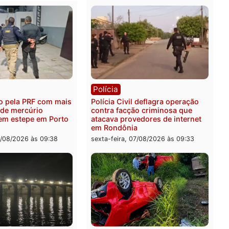
ica
Polícia
es 2026: Pastor Evanildo
2 MILHÕES – Unnesa apre
er o primeiro pastor de
documentos que compro
nia na Câmara Federal
transparência e legalidad
operação alvo da PF
feira, 07/08/2026 às 18:36
sexta-feira, 07/08/2026 às 1