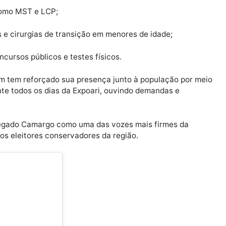
anças de direita no estado, Delegado Camargo tem se
de pautas conservadoras e cristãs. Entre suas propost
Rondônia;
scolas públicas;
erras, como MST e LCP;
onais e cirurgias de transição em menores de idade;
 em concursos públicos e testes físicos.
r também tem reforçado sua presença junto à população
e durante todos os dias da Expoari, ouvindo demandas e
dãos.
de Delegado Camargo como uma das vozes mais firmes
entre os eleitores conservadores da região.