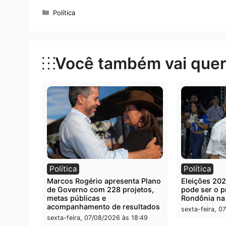
Uma publicação compartilhada por JH Notíc
Categorias
Política
Você também vai que