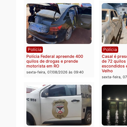
Política
Polít
Marcos Rogério apresenta Plano
Eleiçõ
de Governo com 228 projetos,
pode s
metas públicas e
Rondô
acompanhamento de resultados
sexta-
sexta-feira, 07/08/2026 às 18:49