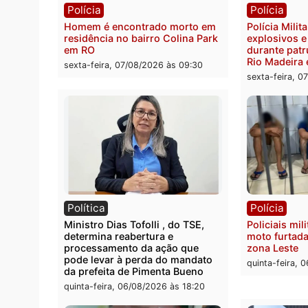
Polícia
Políc
Polícia Federal apreende 400
Casal
quilos de drogas e prende
de 72 
motorista em RO
escon
Velho
sexta-feira, 07/08/2026 às 09:40
sexta-
Polícia
Políc
Homem é encontrado morto em
Políci
residência no bairro Colina Park
explo
em RO
durant