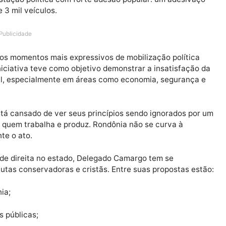
a em Ariquemes, o deputado estadual Delegado Camargo
manifestação política com forte adesão popular: um ad
is de 3 mil veículos.
Publicidade
u um dos momentos mais expressivos de mobilização pol
. A iniciativa teve como objetivo demonstrar a insatis
 federal, especialmente em áreas como economia, segu
que está cansado de ver seus princípios sendo ignorad
enaliza quem trabalha e produz. Rondônia não se curva 
 durante o ato.