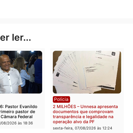
ias (@jhnoticias)
Publicidade
rer ler...