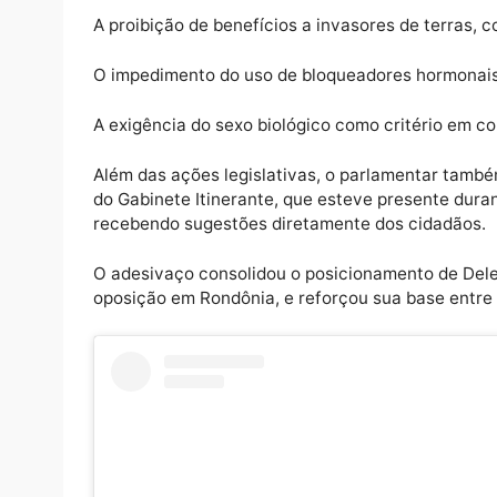
Reconhecido como uma das principais lider
destacado por sua atuação firme em defesa 
A proibição do aborto por telemedicina em 
O veto a músicas com conteúdo sexual em e
A proibição de benefícios a invasores de t
O impedimento do uso de bloqueadores horm
A exigência do sexo biológico como critério
Além das ações legislativas, o parlamenta
do Gabinete Itinerante, que esteve present
recebendo sugestões diretamente dos cida
O adesivaço consolidou o posicionamento 
oposição em Rondônia, e reforçou sua base 