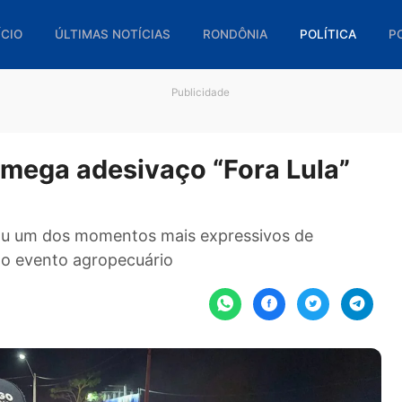
🏠 INÍCIO
ÚLTIMAS NOTÍCIAS
RONDÔNIA
POL
Publicidade
ra mega adesivaço “Fora Lu
e marcou um dos momentos mais expressivos de
rante o evento agropecuário