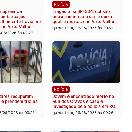
ia
Polícia
 é preso pela PRF com mais
Polícia Civil deflagra ope
quilos de mercúrio
contra facção criminosa 
didos em estepe em Porto
atacava provedores de int
em Rondônia
feira, 07/08/2026 às 09:38
sexta-feira, 07/08/2026 às 0
ia
Polícia
a Militar apreende
Tragédia na BR-364: colis
sivos e embarcação
entre caminhão e carro de
e patrulhamento fluvial no
quatro mortos em Porto V