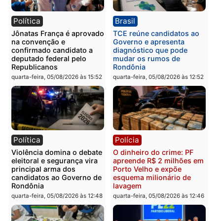
Publicidade
Categorias
Política
Você também vai querer ler...
Política
Brasil
Jônatas França é aprovado
TCE reúne candidatos a
na convenção e
Governo e apresenta
confirmado candidato a
diagnóstico que pode
deputado federal pelo
mudar os rumos de