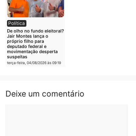
quarta-feira, 05/08/2026 às 09:05
Polícia
Polícia
Irmãos de 7 e 14 anos
Dupla é presa por tráfico
morrem atropelados por
de drogas em Porto Velh
utilitário na BR-470
quarta-feira, 05/08/2026 às 08
quarta-feira, 05/08/2026 às 08:58
Polícia
Polícia
Homem é preso em
Jovem é preso por tráfic
flagrante por tráfico de
de drogas e porte ilegal 