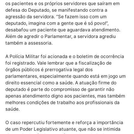
população que uma servidora tentou interromper a
fiscalização e partiu para a agressão, numa clara
tentativa de impedir o deputado de cumprir sua miss
constitucional.
O ato gerou revolta entre os presentes, inclusive ent
os pacientes e os próprios servidores que saíram em
defesa do Deputado, se manifestando contra a
agressão da servidora. “Se fazem isso com um
deputado, imagina com a gente que é só povo!”,
desabafou um paciente que aguardava atendimento.
Além de agredir o Parlamentar, a servidora agrediu
também a assessoria.
A Polícia Militar foi acionada e o boletim de ocorrênc
foi registrado. Vale lembrar que a fiscalização de
órgãos públicos é prerrogativa legal dos
parlamentares, especialmente quando está em jogo