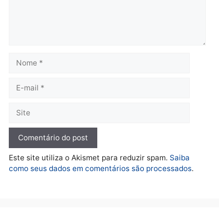
drogas no bairro Aponiã
arma na zona leste de
em Porto Velho
Porto Velho
terça-feira, 04/08/2026 às 09:24
terça-feira, 04/08/2026 às 09:1
Política
De olho no fundo eleitoral?
Jair Montes lança o
próprio filho para
deputado federal e
movimentação desperta
suspeitas
terça-feira, 04/08/2026 às 09:19
Deixe um comentário