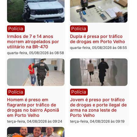
Polícia
Polícia
Adolescentes são
Ciclista de 66 anos é
apreendidos após furto em
assaltado durante
farmácia na zona sul de
pedalada na Estrada da
Porto Velho
Penal
quarta-feira, 05/08/2026 às 09:15
quarta-feira, 05/08/2026 às 09
Polícia
Polícia
Foragido é baleado após
Professor morre em
atirar em policial e vários
colisão frontal entre
suspeitos de tráfico são
motocicletas no interior
presos durante Operação
quarta-feira, 05/08/2026 às 09
Maximus em Porto Velho