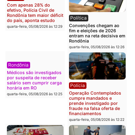
Confronto durante
Flávio Bolsonaro escolhe
operação termina com
Alfredo Gaspar para vice
foragido baleado e grande
em chapa pura do PL
apreensão de drogas
quarta-feira, 05/08/2026 às 12:
quarta-feira, 05/08/2026 às 12:42
Polícia
Política
Furto de energia já levou
Justiça Eleitoral manda
mais de 80 para a prisão
retirar propaganda de
em 2026
Fúria após convenção
quarta-feira, 05/08/2026 às 12:31
quarta-feira, 05/08/2026 às 12:
Polícia
Com apenas 28% do
efetivo, Polícia Civil de