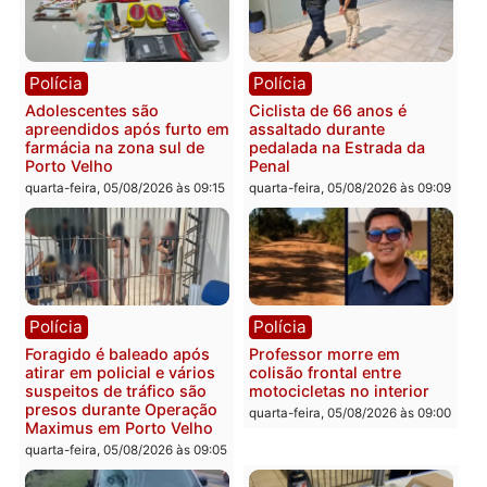
Rondônia tem maior déficit
Política
do país, aponta estudo
Convenções chegam ao
quarta-feira, 05/08/2026 às 12:29
fim e eleições de 2026
entram na reta decisiva 
Rondônia
quarta-feira, 05/08/2026 às 12:
Rondônia
Médicos são investigados
por suspeita de receber
salário sem cumprir carga
Polícia
horária em RO
Operação Contemplados
quarta-feira, 05/08/2026 às 12:25
cumpre mandados e
prende investigado por
fraude na falsa oferta de
financiamentos
quarta-feira, 05/08/2026 às 12: