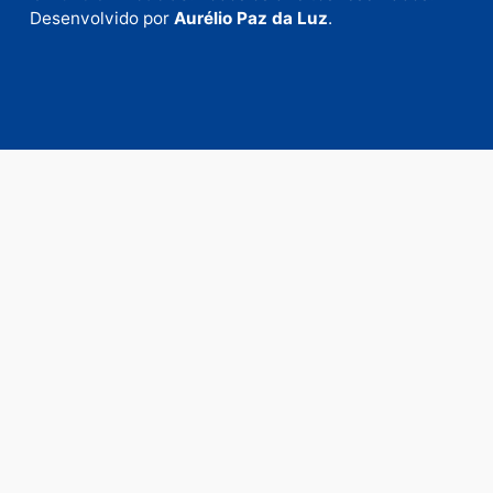
Fale com a nossa redação
Envie suas sugestões de pautas e denúncias, ou en
em contato com nosso departamento comercial pa
anunciar.
Fale Conosco
Rua Elias Gorayeb, 3381
Bairro: Liberdade
Porto Velho - RO
CEP: 76.803-852
+55 (69) 99992-9180