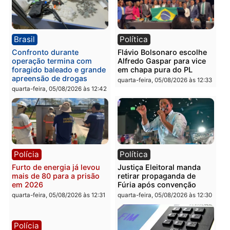
Republicanos
Rondônia
quarta-feira, 05/08/2026 às 15:52
quarta-feira, 05/08/2026 às 12:
Política
Polícia
Violência domina o debate
O dinheiro do crime: PF
eleitoral e segurança vira
apreende R$ 2 milhões 
principal arma dos
Porto Velho e expõe
candidatos ao Governo de
esquema milionário de
Rondônia
lavagem
quarta-feira, 05/08/2026 às 12:48
quarta-feira, 05/08/2026 às 12:
Brasil
Política