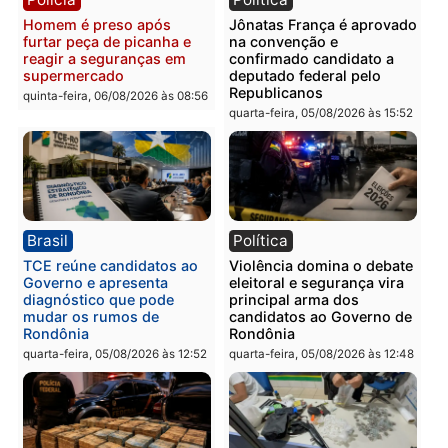
Polícia
Polícia
Homem é preso com
Polícia Civil prende dois
drogas durante ação da
homens por tortura,
PM no Castanheira
tráfico e posse de arma 
Itapuã
quinta-feira, 06/08/2026 às 09:02
quinta-feira, 06/08/2026 às 08:
Polícia
Política
Homem é preso após
Jônatas França é aprova
furtar peça de picanha e
na convenção e
reagir a seguranças em
confirmado candidato a
supermercado
deputado federal pelo
Republicanos
quinta-feira, 06/08/2026 às 08:56
quarta-feira, 05/08/2026 às 15: