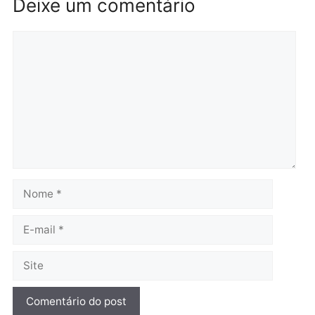
Polícia
Polícia
Operação Contemplados
Adolescentes são
cumpre mandados e
apreendidos após furto 
prende investigado por
farmácia na zona sul de
fraude na falsa oferta de
Porto Velho
financiamentos
quarta-feira, 05/08/2026 às 09:
quarta-feira, 05/08/2026 às 12:22
Polícia
Ciclista de 66 anos é
assaltado durante
pedalada na Estrada da
Penal
quarta-feira, 05/08/2026 às 09:09