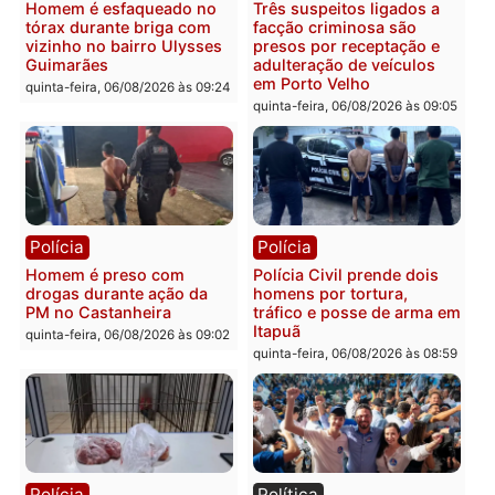
Policiais militares
Jovem é encontrado mor
recuperam moto furtada e
na Rua dos Cravos e cas
prendem trio na zona
é investigado pela políci
Leste
em RO
quinta-feira, 06/08/2026 às 09:28
quinta-feira, 06/08/2026 às 09:
Polícia
Polícia
Homem é esfaqueado no
Três suspeitos ligados a
tórax durante briga com
facção criminosa são
vizinho no bairro Ulysses
presos por receptação e
Guimarães
adulteração de veículos
em Porto Velho
quinta-feira, 06/08/2026 às 09:24
quinta-feira, 06/08/2026 às 09: