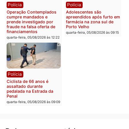
Justiça Eleitoral manda
quarta-feira, 05/08/2026 às 12:
retirar propaganda de
Fúria após convenção
quarta-feira, 05/08/2026 às 12:30
Rondônia
Médicos são investigado
por suspeita de receber
salário sem cumprir car
Política
horária em RO
Convenções chegam ao
quarta-feira, 05/08/2026 às 12:
fim e eleições de 2026
entram na reta decisiva em
Rondônia
quarta-feira, 05/08/2026 às 12:26