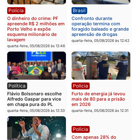
Brasil
Política
TCE reúne candidatos ao
Violência domina o deba
Governo e apresenta
eleitoral e segurança vir
diagnóstico que pode
principal arma dos
mudar os rumos de
candidatos ao Governo 
Rondônia
Rondônia
quarta-feira, 05/08/2026 às 12:52
quarta-feira, 05/08/2026 às 12:
Polícia
Brasil
O dinheiro do crime: PF
Confronto durante
apreende R$ 2 milhões em
operação termina com