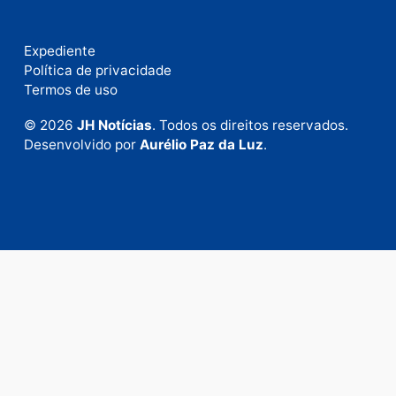
Fale com a nossa redação
Envie suas sugestões de pautas e denúncias, ou en
em contato com nosso departamento comercial pa
anunciar.
Fale Conosco
Rua Elias Gorayeb, 3381
Bairro: Liberdade
Porto Velho - RO
CEP: 76.803-852