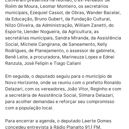
Alcides Rosa e secretários municipais. O encontro t
como objetivo alinhar a destinação de recursos e
ações em parceria com a atual gestão, visando o
desenvolvimento da cidade e do distrito de Nova
Estrela.
Estiveram presentes na reunião, o ex-vereador de
Rolim de Moura, Leomar Monteiro, os secretários
municipais, Ezequiel Cassol, de Obras, Wander Bacel
da Educação, Bruno Gubert, da Fundação Cultural,
Nilzo Oliveira, da Administração, William Zanetti, do
Esporte, Uender Nogueira, da Agricultura, as
secretárias municipais, Sandra Miranda, da Assistên
Social, Michele Cangirana, de Saneamento, Kelly
Rodrigues, de Planejamento, o assessor de gabinete,
Benê Leite, a procuradora, Marineuza Lopes e Ednei
Ranzula, José Felipin e Tiago Caliani
Em seguida, o deputado seguiu para o município de