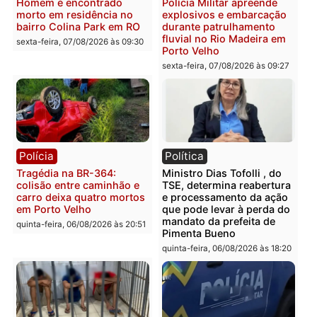
Polícia
Polícia
Casal é preso pela PRF
Polícia Civil deflagra
com mais de 72 quilos de
operação contra facção
mercúrio escondidos em
criminosa que atacava
estepe em Porto Velho
provedores de internet 
Rondônia
sexta-feira, 07/08/2026 às 09:38
sexta-feira, 07/08/2026 às 09:3
Polícia
Polícia
Homem é encontrado
Polícia Militar apreende
morto em residência no
explosivos e embarcaçã
bairro Colina Park em RO
durante patrulhamento
fluvial no Rio Madeira e
sexta-feira, 07/08/2026 às 09:30
Porto Velho
sexta-feira, 07/08/2026 às 09:2