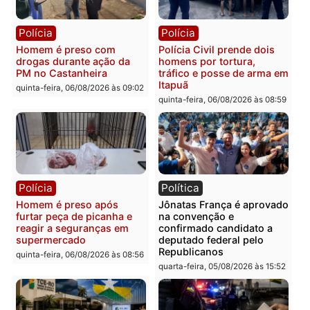
Leste
em RO
quinta-feira, 06/08/2026 às 09:28
quinta-feira, 06/08/2026 às 09:
Polícia
Polícia
Homem é esfaqueado no
Três suspeitos ligados a
tórax durante briga com
facção criminosa são
vizinho no bairro Ulysses
presos por receptação e
Guimarães
adulteração de veículos
em Porto Velho
quinta-feira, 06/08/2026 às 09:24
quinta-feira, 06/08/2026 às 09: