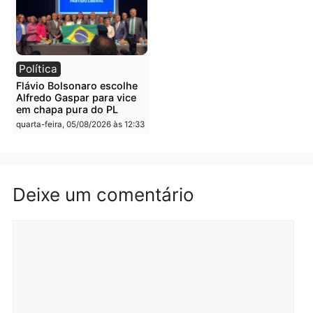
Brasil
Política
TCE reúne candidatos ao
Violência domina o deba
Governo e apresenta
eleitoral e segurança vir
diagnóstico que pode
principal arma dos
mudar os rumos de
candidatos ao Governo 
Rondônia
Rondônia
quarta-feira, 05/08/2026 às 12:52
quarta-feira, 05/08/2026 às 12:
Polícia
Brasil
O dinheiro do crime: PF
Confronto durante
apreende R$ 2 milhões em
operação termina com
Porto Velho e expõe
foragido baleado e gran
esquema milionário de
apreensão de drogas
lavagem
quarta-feira, 05/08/2026 às 12: