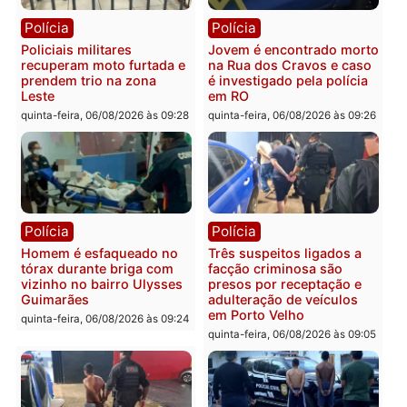
Polícia
Política
Tragédia na BR-364:
Ministro Dias Tofolli , do
colisão entre caminhão e
TSE, determina reabertu
carro deixa quatro mortos
e processamento da açã
em Porto Velho
que pode levar à perda d
mandato da prefeita de
quinta-feira, 06/08/2026 às 20:51
Pimenta Bueno
quinta-feira, 06/08/2026 às 18:
Polícia
Polícia
Policiais militares
Jovem é encontrado mor
recuperam moto furtada e
na Rua dos Cravos e cas
prendem trio na zona
é investigado pela políci