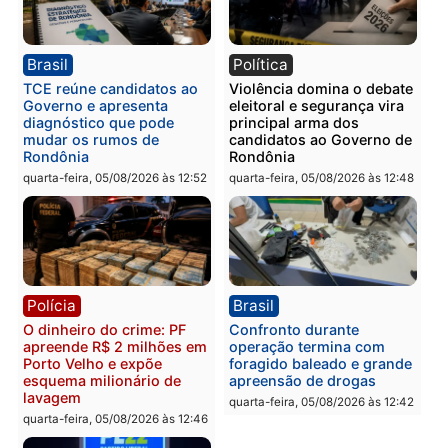
Polícia
Polícia
Homem é preso com
Polícia Civil prende dois
drogas durante ação da
homens por tortura,
PM no Castanheira
tráfico e posse de arma 
Itapuã
quinta-feira, 06/08/2026 às 09:02
quinta-feira, 06/08/2026 às 08:
Polícia
Política
Homem é preso após
Jônatas França é aprova
furtar peça de picanha e
na convenção e
reagir a seguranças em
confirmado candidato a
supermercado
deputado federal pelo
Republicanos
quinta-feira, 06/08/2026 às 08:56
quarta-feira, 05/08/2026 às 15: