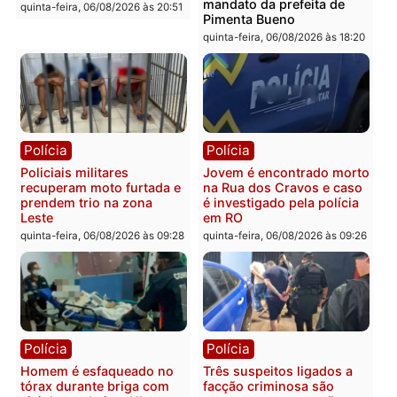
Polícia
Polícia
Homem é encontrado
Polícia Militar apreende
morto em residência no
explosivos e embarcaçã
bairro Colina Park em RO
durante patrulhamento
fluvial no Rio Madeira e
sexta-feira, 07/08/2026 às 09:30
Porto Velho
sexta-feira, 07/08/2026 às 09:2
Polícia
Política
Tragédia na BR-364:
Ministro Dias Tofolli , do
colisão entre caminhão e
TSE, determina reabertu