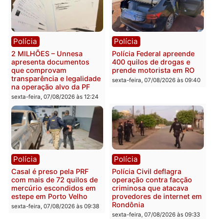
Você também vai querer ler...
Política
Política
Marcos Rogério apresenta
Eleições 2026: Pastor
Plano de Governo com
Evanildo pode ser o
228 projetos, metas
primeiro pastor de
públicas e
Rondônia na Câmara
acompanhamento de
Federal
resultados
sexta-feira, 07/08/2026 às 18:3
sexta-feira, 07/08/2026 às 18:49