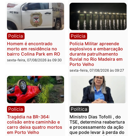
Polícia
Polícia
2 MILHÕES – Unnesa
Polícia Federal apreende
apresenta documentos
400 quilos de drogas e
que comprovam
prende motorista em RO
transparência e legalidade
sexta-feira, 07/08/2026 às 09:
na operação alvo da PF
sexta-feira, 07/08/2026 às 12:24
Polícia
Polícia
Casal é preso pela PRF
Polícia Civil deflagra
com mais de 72 quilos de
operação contra facção
mercúrio escondidos em
criminosa que atacava
estepe em Porto Velho
provedores de internet 
Rondônia
sexta-feira, 07/08/2026 às 09:38
sexta-feira, 07/08/2026 às 09:3