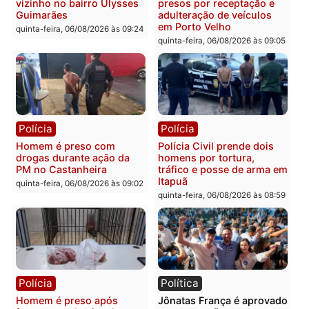
carro deixa quatro mortos
e processamento da açã
em Porto Velho
que pode levar à perda d
mandato da prefeita de
quinta-feira, 06/08/2026 às 20:51
Pimenta Bueno
quinta-feira, 06/08/2026 às 18:
Polícia
Polícia
Policiais militares
Jovem é encontrado mor
recuperam moto furtada e
na Rua dos Cravos e cas
prendem trio na zona
é investigado pela políci
Leste
em RO
quinta-feira, 06/08/2026 às 09:28
quinta-feira, 06/08/2026 às 09: