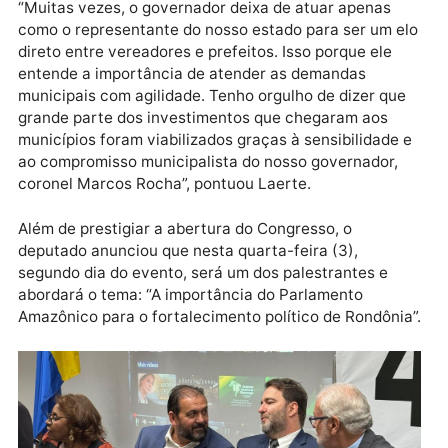
investimentos”, destacou.
Laerte Gomes também aproveitou a ocasião para
enaltecer o trabalho do governador de Rondônia, Cel
Marcos Rocha, a quem classificou como um
governante comprometido com o municipalismo. O
deputado afirmou que muitos avanços nos município
e distritos só foram possíveis graças à parceria entr
os poderes Legislativo e Executivo.
“Muitas vezes, o governador deixa de atuar apenas
como o representante do nosso estado para ser um e
direto entre vereadores e prefeitos. Isso porque ele
entende a importância de atender as demandas
municipais com agilidade. Tenho orgulho de dizer qu
grande parte dos investimentos que chegaram aos
municípios foram viabilizados graças à sensibilidade
ao compromisso municipalista do nosso governador,