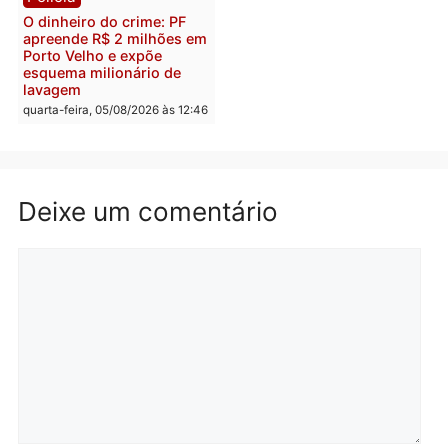
Polícia
Política
Homem é preso após
Jônatas França é aprova
furtar peça de picanha e
na convenção e
reagir a seguranças em
confirmado candidato a
supermercado
deputado federal pelo
Republicanos
quinta-feira, 06/08/2026 às 08:56
quarta-feira, 05/08/2026 às 15:
Brasil
Política
TCE reúne candidatos ao
Violência domina o deba
Governo e apresenta
eleitoral e segurança vir
diagnóstico que pode
principal arma dos