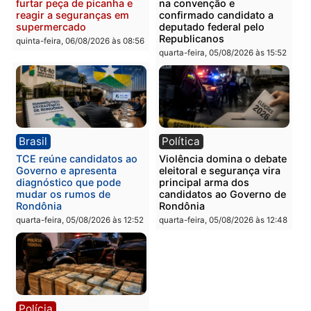
Polícia
Polícia
Homem é esfaqueado no
Três suspeitos ligados a
tórax durante briga com
facção criminosa são
vizinho no bairro Ulysses
presos por receptação e
Guimarães
adulteração de veículos
em Porto Velho
quinta-feira, 06/08/2026 às 09:24
quinta-feira, 06/08/2026 às 09:
Polícia
Polícia
Homem é preso com
Polícia Civil prende dois
drogas durante ação da
homens por tortura,
PM no Castanheira
tráfico e posse de arma 
Itapuã
quinta-feira, 06/08/2026 às 09:02
quinta-feira, 06/08/2026 às 08: