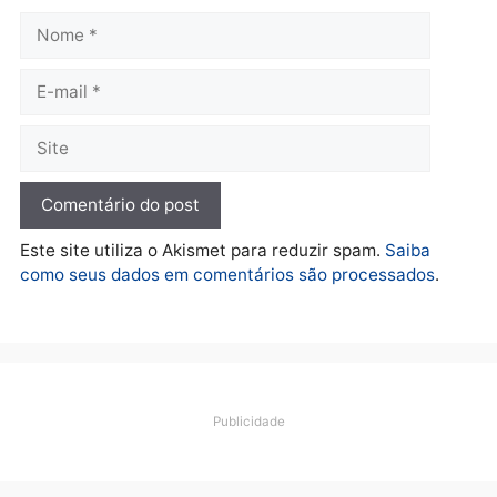
mudar os rumos de
candidatos ao Governo 
Rondônia
Rondônia
quarta-feira, 05/08/2026 às 12:52
quarta-feira, 05/08/2026 às 12:
Polícia
O dinheiro do crime: PF
apreende R$ 2 milhões em
Porto Velho e expõe
esquema milionário de
lavagem
quarta-feira, 05/08/2026 às 12:46
Deixe um comentário