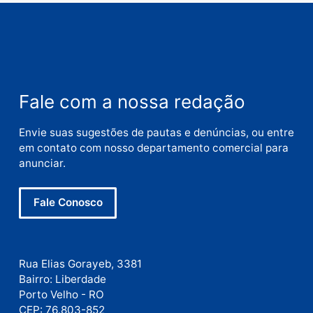
Comentário
Nome
E-
mail
Site