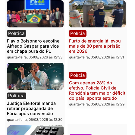
Brasil
Política
TCE reúne candidatos ao
Violência domina o deba
Governo e apresenta
eleitoral e segurança vir
diagnóstico que pode
principal arma dos
mudar os rumos de
candidatos ao Governo 
Rondônia
Rondônia
quarta-feira, 05/08/2026 às 12:52
quarta-feira, 05/08/2026 às 12:
Polícia
Brasil
O dinheiro do crime: PF
Confronto durante
apreende R$ 2 milhões em
operação termina com
Porto Velho e expõe
foragido baleado e gran
esquema milionário de
apreensão de drogas
lavagem
quarta-feira, 05/08/2026 às 12:
quarta-feira, 05/08/2026 às 12:46