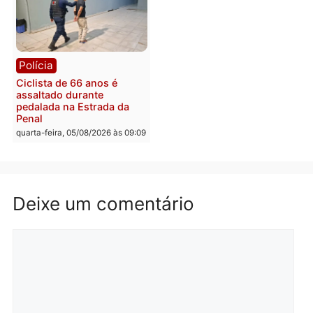
Rondônia
Médicos são investigado
por suspeita de receber
salário sem cumprir car
Política
horária em RO
Convenções chegam ao
quarta-feira, 05/08/2026 às 12:
fim e eleições de 2026
entram na reta decisiva em
Rondônia
quarta-feira, 05/08/2026 às 12:26
Polícia
Polícia
Operação Contemplados
Adolescentes são
cumpre mandados e
apreendidos após furto 