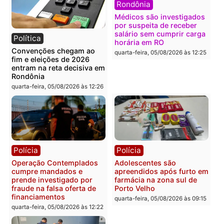
Política
Polícia
Flávio Bolsonaro escolhe
Furto de energia já levou
Alfredo Gaspar para vice
mais de 80 para a prisão
em chapa pura do PL
em 2026
quarta-feira, 05/08/2026 às 12:33
quarta-feira, 05/08/2026 às 12:
Polícia
Com apenas 28% do
efetivo, Polícia Civil de
Rondônia tem maior défic
Política
do país, aponta estudo
Justiça Eleitoral manda
quarta-feira, 05/08/2026 às 12:
retirar propaganda de
Fúria após convenção
quarta-feira, 05/08/2026 às 12:30