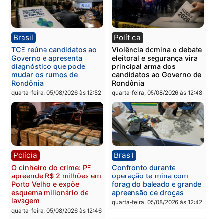
drogas durante ação da
homens por tortura,
PM no Castanheira
tráfico e posse de arma 
Itapuã
quinta-feira, 06/08/2026 às 09:02
quinta-feira, 06/08/2026 às 08:
Polícia
Política
Homem é preso após
Jônatas França é aprova
furtar peça de picanha e
na convenção e
reagir a seguranças em
confirmado candidato a
supermercado
deputado federal pelo
Republicanos
quinta-feira, 06/08/2026 às 08:56
quarta-feira, 05/08/2026 às 15: