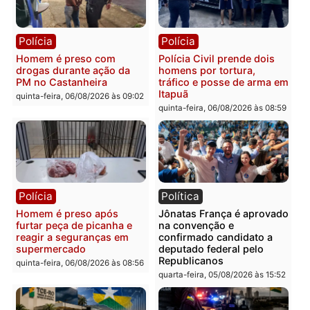
quinta-feira, 06/08/2026 às 09:28
quinta-feira, 06/08/2026 às 09:
Polícia
Polícia
Homem é esfaqueado no
Três suspeitos ligados a
tórax durante briga com
facção criminosa são
vizinho no bairro Ulysses
presos por receptação e
Guimarães
adulteração de veículos
em Porto Velho
quinta-feira, 06/08/2026 às 09:24
quinta-feira, 06/08/2026 às 09:
Polícia
Polícia
Homem é preso com
Polícia Civil prende dois