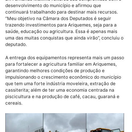
município. “Ficamos muito felizes por essa parceria 
por esse apoio que Dr. Fernando Máximo tem dado a
Ariquemes”, afirmou a chefe do executivo municipal,
acompanhada pelo presidente da Assembleia
Legislativa de Rondônia, deputado estadual Alex
Redano (REP).
Dr. Fernando Máximo reiterou seu compromisso com
desenvolvimento do município e afirmou que
continuará trabalhando para destinar mais recursos.
“Meu objetivo na Câmara dos Deputados é seguir
trazendo investimentos para Ariquemes, seja para a
saúde, educação ou agricultura. Essa é apenas mais
uma das muitas conquistas que ainda virão”, conclui
deputado.
A entrega dos equipamentos representa mais um pa
para fortalecer a agricultura familiar em Ariquemes,