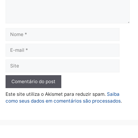
prende investigado por
farmácia na zona sul de
fraude na falsa oferta de
Porto Velho
financiamentos
quarta-feira, 05/08/2026 às 09:
quarta-feira, 05/08/2026 às 12:22
Polícia
Ciclista de 66 anos é
assaltado durante
pedalada na Estrada da
Penal
quarta-feira, 05/08/2026 às 09:09
Deixe um comentário