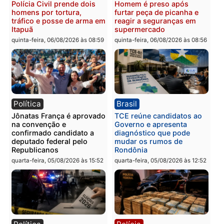
Polícia
Polícia
Três suspeitos ligados a
Homem é preso com
facção criminosa são
drogas durante ação da
presos por receptação e
PM no Castanheira
adulteração de veículos
quinta-feira, 06/08/2026 às 09:
em Porto Velho
quinta-feira, 06/08/2026 às 09:05
Polícia
Polícia
Polícia Civil prende dois
Homem é preso após
homens por tortura,
furtar peça de picanha e
tráfico e posse de arma em
reagir a seguranças em
Itapuã
supermercado
quinta-feira, 06/08/2026 às 08:59
quinta-feira, 06/08/2026 às 08: