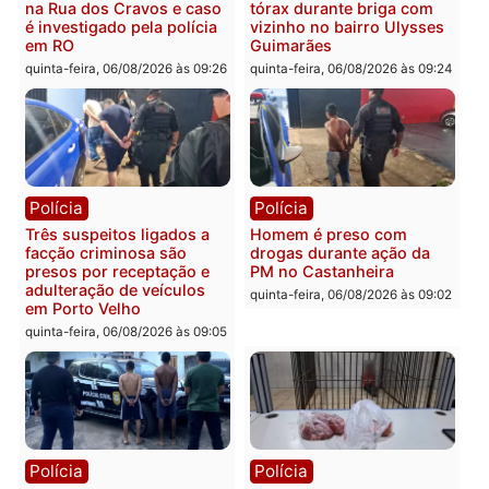
que pode levar à perda do
Leste
mandato da prefeita de
quinta-feira, 06/08/2026 às 09:
Pimenta Bueno
quinta-feira, 06/08/2026 às 18:20
Polícia
Polícia
Jovem é encontrado morto
Homem é esfaqueado no
na Rua dos Cravos e caso
tórax durante briga com
é investigado pela polícia
vizinho no bairro Ulysse
em RO
Guimarães
quinta-feira, 06/08/2026 às 09:26
quinta-feira, 06/08/2026 às 09