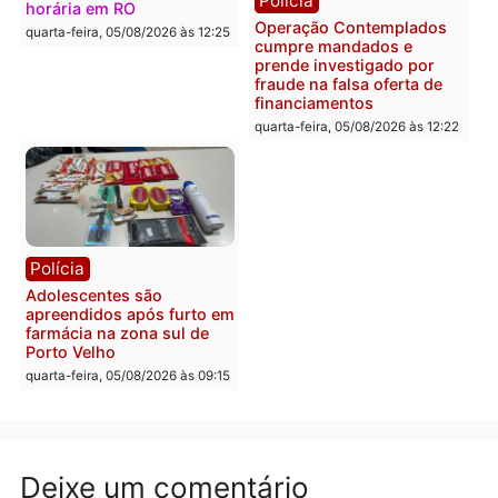
mais de 80 para a prisão
retirar propaganda de
em 2026
Fúria após convenção
quarta-feira, 05/08/2026 às 12:31
quarta-feira, 05/08/2026 às 12:
Polícia
Com apenas 28% do
efetivo, Polícia Civil de
Rondônia tem maior déficit
Política
do país, aponta estudo
Convenções chegam ao
quarta-feira, 05/08/2026 às 12:29
fim e eleições de 2026
entram na reta decisiva 
Rondônia
quarta-feira, 05/08/2026 às 12:
Rondônia
Médicos são investigados
por suspeita de receber
salário sem cumprir carga