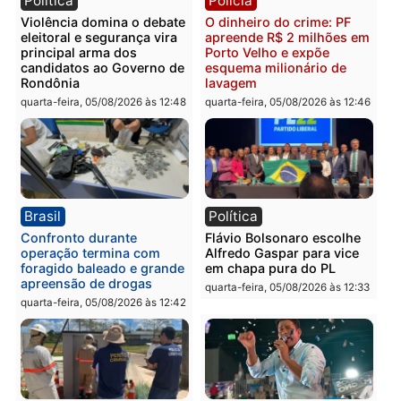
Política
Brasil
Jônatas França é aprovado
TCE reúne candidatos a
na convenção e
Governo e apresenta
confirmado candidato a
diagnóstico que pode
deputado federal pelo
mudar os rumos de
Republicanos
Rondônia
quarta-feira, 05/08/2026 às 15:52
quarta-feira, 05/08/2026 às 12:
Política
Polícia
Violência domina o debate
O dinheiro do crime: PF
eleitoral e segurança vira
apreende R$ 2 milhões 
principal arma dos
Porto Velho e expõe
candidatos ao Governo de
esquema milionário de