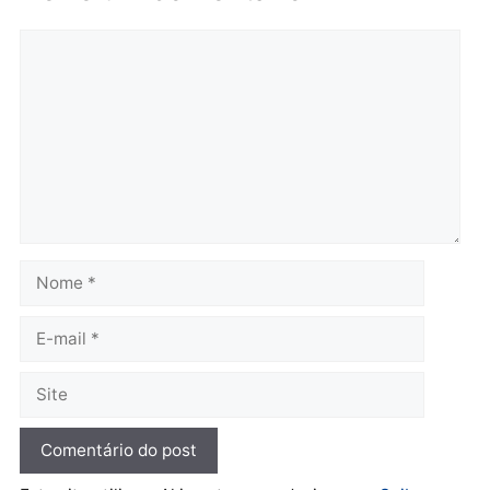
Polícia
horária em RO
Operação Contemplados
quarta-feira, 05/08/2026 às 12:25
cumpre mandados e
prende investigado por
fraude na falsa oferta de
financiamentos
quarta-feira, 05/08/2026 às 12:
Polícia
Adolescentes são
apreendidos após furto em
farmácia na zona sul de
Porto Velho
quarta-feira, 05/08/2026 às 09:15