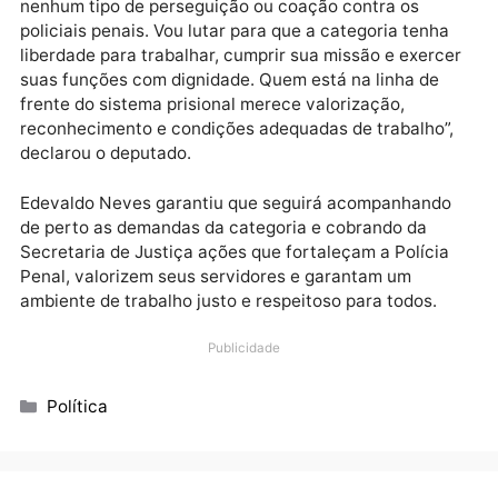
atuam na segurança dos presídios rondonienses. Pa
ele, os policiais penais precisam ter respaldo
institucional para exercer suas funções com
tranquilidade e segurança.
“O servidor precisa ser respeitado. Não vou aceitar
nenhum tipo de perseguição ou coação contra os
policiais penais. Vou lutar para que a categoria tenh
liberdade para trabalhar, cumprir sua missão e exerc
suas funções com dignidade. Quem está na linha de
frente do sistema prisional merece valorização,
reconhecimento e condições adequadas de trabalho”
declarou o deputado.
Edevaldo Neves garantiu que seguirá acompanhand
de perto as demandas da categoria e cobrando da
Secretaria de Justiça ações que fortaleçam a Políci
Penal, valorizem seus servidores e garantam um