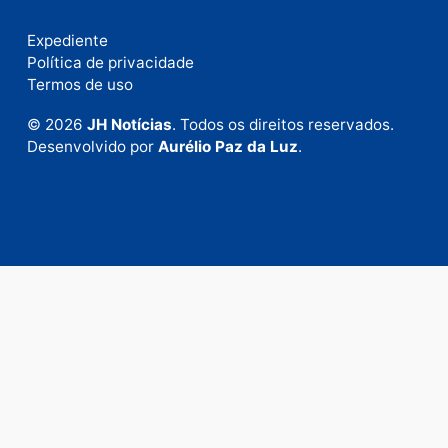
Fale com a nossa redação
Envie suas sugestões de pautas e denúncias, ou en
em contato com nosso departamento comercial pa
anunciar.
Fale Conosco
Rua Elias Gorayeb, 3381
Bairro: Liberdade
Porto Velho - RO
CEP: 76.803-852
+55 (69) 99992-9180