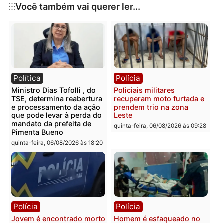
ambiente de trabalho justo e respeitoso para todos.
Publicidade
Categorias
Política
Você também vai querer ler...
Política
Polícia
Ministro Dias Tofolli , do
Policiais militares
TSE, determina reabertura
recuperam moto furtada 
e processamento da ação
prendem trio na zona