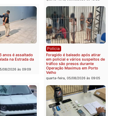
nção
-feira, 05/08/2026 às 12:30
ônia
os são investigados por
ta de receber salário sem
ir carga horária em RO
-feira, 05/08/2026 às 12:25
Polícia
Operação Contemplados 
mandados e prende inves
por fraude na falsa oferta
financiamentos
quarta-feira, 05/08/2026 às 