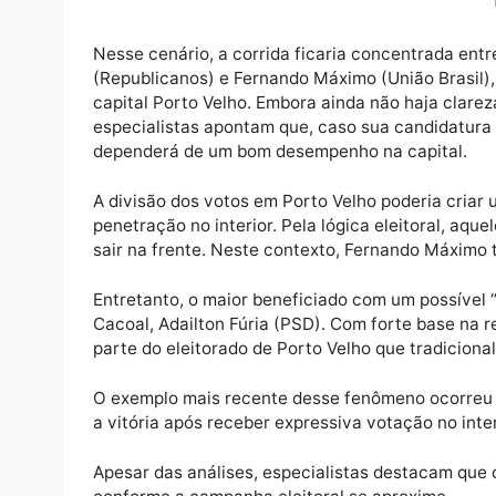
O cenário político para as eleições de 20
Marcos Rogério (PL) decida disputar a reel
presidente Jair Bolsonaro, e não concorra a
páreo um dos nomes mais fortes para a suc
Nesse cenário, a corrida ficaria concentra
(Republicanos) e Fernando Máximo (União Bra
capital Porto Velho. Embora ainda não haja 
especialistas apontam que, caso sua candid
dependerá de um bom desempenho na capit
A divisão dos votos em Porto Velho poderi
penetração no interior. Pela lógica eleitora
sair na frente. Neste contexto, Fernando Má