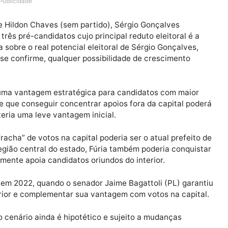
26 em Rondônia pode ganhar novos contornos caso o sen
eição para o Senado, atendendo a um possível pedido d
o Governo do Estado. A saída de Rogério da disputa reti
essão do governador Marcos Rocha (União Brasil).
Publicidade
da entre Hildon Chaves (sem partido), Sérgio Gonçalves
sil), três pré-candidatos cujo principal reduto eleitora
clareza sobre o real potencial eleitoral de Sérgio Gonça
atura se confirme, qualquer possibilidade de crescime
al.
a criar uma vantagem estratégica para candidatos com 
l, aquele que conseguir concentrar apoios fora da capit
ximo teria uma leve vantagem inicial.