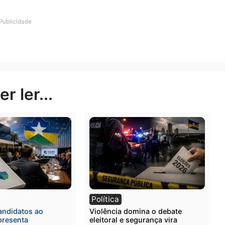
ível “racha” de votos na capital poderia ser o atual pre
se na região central do estado, Fúria também poderia co
icionalmente apoia candidatos oriundos do interior.
rreu em 2022, quando o senador Jaime Bagattoli (PL) 
no interior e complementar sua vantagem com votos na 
m que o cenário ainda é hipotético e sujeito a mudanças
.
Publicidade
rer ler...