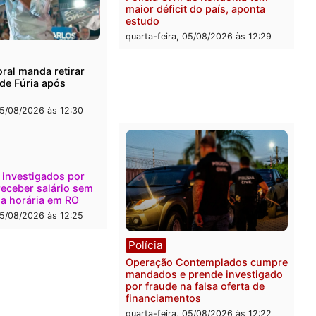
l
Política
onto durante operação
Flávio Bolsonaro escolhe 
na com foragido baleado e
Gaspar para vice em chap
e apreensão de drogas
do PL
-feira, 05/08/2026 às 12:42
quarta-feira, 05/08/2026 às 
Polícia
Com apenas 28% do efeti
Polícia Civil de Rondônia
maior déficit do país, apo
estudo
quarta-feira, 05/08/2026 às 
ica
a Eleitoral manda retirar
ganda de Fúria após