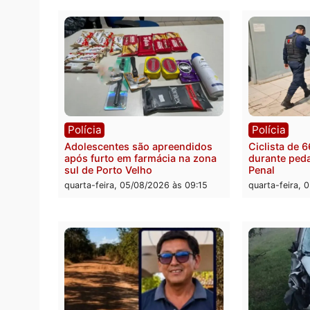
conve
quarta-feira, 05/08/2026 às 12:31
quarta
Rond
Médic
suspei
cumpr
quarta
Política
Convenções chegam ao fim e
eleições de 2026 entram na reta
decisiva em Rondônia
quarta-feira, 05/08/2026 às 12:26