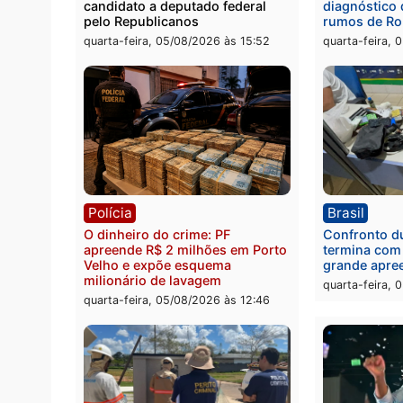
Política
Brasi
Jônatas França é aprovado na
TCE r
convenção e confirmado
Gover
candidato a deputado federal
diagn
pelo Republicanos
rumos
quarta-feira, 05/08/2026 às 15:52
quarta