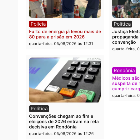
Polícia
Brasi
O dinheiro do crime: PF
Confr
apreende R$ 2 milhões em Porto
termi
Velho e expõe esquema
grand
milionário de lavagem
quarta
quarta-feira, 05/08/2026 às 12:46
Polícia
Polít
Furto de energia já levou mais de
Justiç
80 para a prisão em 2026
propa