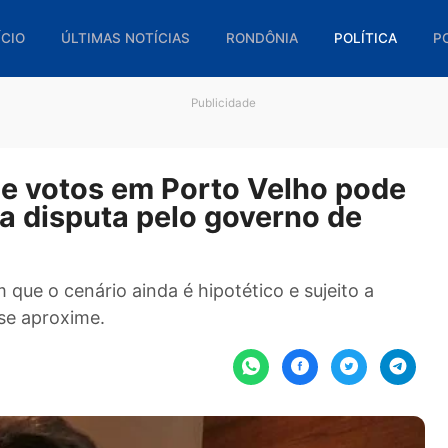
🏠 INÍCIO
ÚLTIMAS NOTÍCIAS
RONDÔNIA
POL
Publicidade
a de votos em Porto Velho 
ia na disputa pelo governo d
tacam que o cenário ainda é hipotético e sujeito
oral se aproxime.