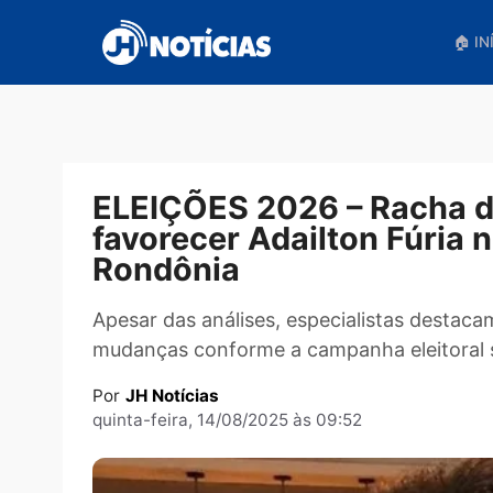
Pular
para
o
conteúdo
ELEIÇÕES 2026 – Rach
favorecer Adailton Fúr
Rondônia
Apesar das análises, especialistas des
mudanças conforme a campanha eleit
Por
JH Notícias
quinta-feira, 14/08/2025 às 09:52