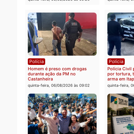
pode 
quinta-feira, 06/08/2026 às 20:51
da pre
quinta-
Polícia
Políc
Jovem é encontrado morto na
Homem
Rua dos Cravos e caso é
duran
investigado pela polícia em RO
bairr
quinta-feira, 06/08/2026 às 09:26
quinta