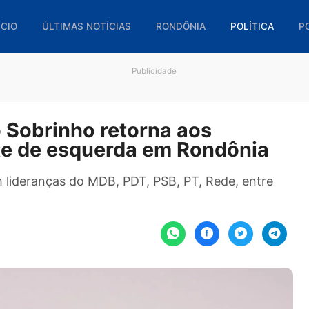
🏠 INÍCIO
ÚLTIMAS NOTÍCIAS
RONDÔNIA
POL
Publicidade
rto Sobrinho retorna aos
 frente de esquerda em Rondô
a com lideranças do MDB, PDT, PSB, PT, Rede, 