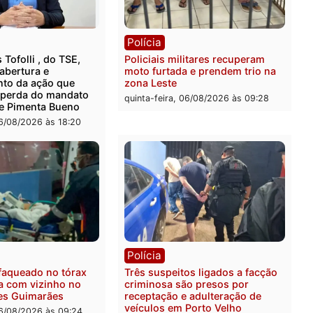
ia
Polícia
 é encontrado morto em
Polícia Militar apreende
ncia no bairro Colina Park
explosivos e embarcação
O
durante patrulhamento flu
Rio Madeira em Porto Vel
feira, 07/08/2026 às 09:30
sexta-feira, 07/08/2026 às 0
ica
Polícia
ro Dias Tofolli , do TSE,
Policiais militares recupe
ina reabertura e
moto furtada e prendem t
ssamento da ação que
zona Leste