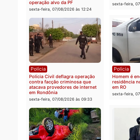
Polícia
Políc
2 MILHÕES – Unnesa apresenta
Políci
documentos que comprovam
quilos
transparência e legalidade na
motor
operação alvo da PF
sexta-
sexta-feira, 07/08/2026 às 12:24