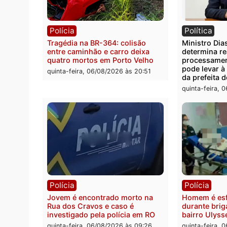
Polícia
Políc
Polícia Civil deflagra operação
Homem
contra facção criminosa que
residê
atacava provedores de internet
em R
em Rondônia
sexta-
sexta-feira, 07/08/2026 às 09:33
Polícia
Polít
Tragédia na BR-364: colisão
Minist
entre caminhão e carro deixa
determ
quatro mortos em Porto Velho
proce