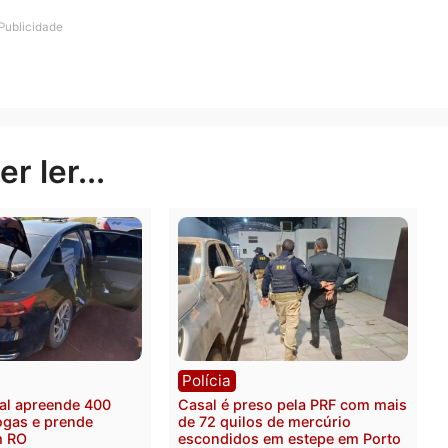
hecimento de seu histórico político, Roberto Sobrinho 
tentativa de rearticulação do campo progressista em R
s unificar partidos, mas também agregar movimentos s
o de um projeto comum para o estado.
 movimentação de bastidores indica que Sobrinho pode
seja como eventual candidato.
Publicidade
rer ler...