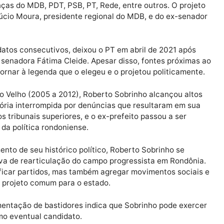
nho, está de volta aos bastidores da política rondonien
res da chamada “Caminhada da Esperança”, movimento 
rda com foco nas eleições de 2026.
Publicidade
ideranças do MDB, PDT, PSB, PT, Rede, entre outros. O
r Confúcio Moura, presidente regional do MDB, e do ex
ois mandatos consecutivos, deixou o PT em abril de 2021
com a senadora Fátima Cleide. Apesar disso, fontes pr
de retornar à legenda que o elegeu e o projetou politi
de Porto Velho (2005 a 2012), Roberto Sobrinho alcanço
 trajetória interrompida por denúncias que resultaram 
da nos tribunais superiores, e o ex-prefeito passou a 
çadas da política rondoniense.