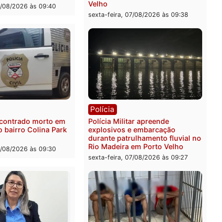
ia
Polícia
a Federal apreende 400
Casal é preso pela PRF c
 de drogas e prende
de 72 quilos de mercúrio
ista em RO
escondidos em estepe em
Velho
feira, 07/08/2026 às 09:40
sexta-feira, 07/08/2026 às 0