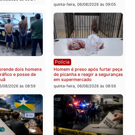
levar à perda do mandato
quinta-feira, 06/08/2026 às 
feita de Pimenta Bueno
feira, 06/08/2026 às 18:20
ia
Polícia
 é esfaqueado no tórax
Três suspeitos ligados a 
te briga com vizinho no
criminosa são presos por
o Ulysses Guimarães
receptação e adulteração
veículos em Porto Velho
-feira, 06/08/2026 às 09:24
quinta-feira, 06/08/2026 às 