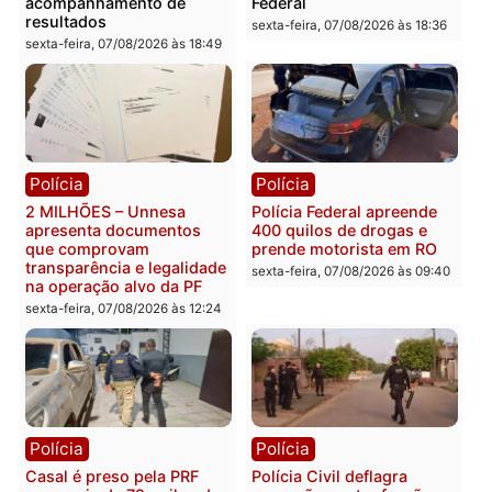
Política
Política
Marcos Rogério apresenta
Eleições 2026: Pastor
Plano de Governo com
Evanildo pode ser o
228 projetos, metas
primeiro pastor de
públicas e
Rondônia na Câmara
acompanhamento de
Federal
resultados
sexta-feira, 07/08/2026 às 18:3
sexta-feira, 07/08/2026 às 18:49
Polícia
Polícia
2 MILHÕES – Unnesa
Polícia Federal apreende
apresenta documentos
400 quilos de drogas e