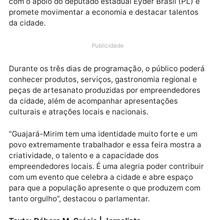
celebra 97 anos com uma programação especial que
reúne cultura, empreendedorismo e valorização da
produção local. Entre as atrações está a Feira
Empreendedora de Guajará – 97 anos, iniciativa con
com o apoio do deputado estadual Eyder Brasil (PL) 
promete movimentar a economia e destacar talento
da cidade.
Publicidade
Durante os três dias de programação, o público pode
conhecer produtos, serviços, gastronomia regional e
peças de artesanato produzidas por empreendedore
da cidade, além de acompanhar apresentações
culturais e atrações locais e nacionais.
“Guajará-Mirim tem uma identidade muito forte e um
povo extremamente trabalhador e essa feira mostra 