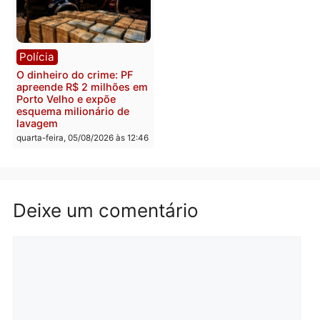
Polícia
Política
Homem é preso após
Jônatas França é aprova
furtar peça de picanha e
na convenção e
reagir a seguranças em
confirmado candidato a
supermercado
deputado federal pelo
Republicanos
quinta-feira, 06/08/2026 às 08:56
quarta-feira, 05/08/2026 às 15:
Brasil
Política
TCE reúne candidatos ao
Violência domina o deba
Governo e apresenta
eleitoral e segurança vir
diagnóstico que pode
principal arma dos
mudar os rumos de
candidatos ao Governo 
Rondônia
Rondônia
quarta-feira, 05/08/2026 às 12:52
quarta-feira, 05/08/2026 às 12: