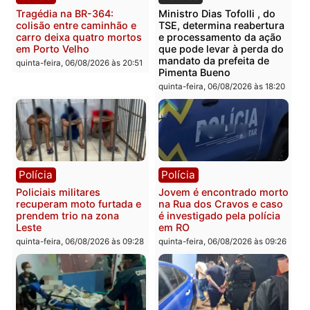
Polícia
Polícia
Homem é encontrado
Polícia Militar apreende
morto em residência no
explosivos e embarcaçã
bairro Colina Park em RO
durante patrulhamento
fluvial no Rio Madeira e
sexta-feira, 07/08/2026 às 09:30
Porto Velho
sexta-feira, 07/08/2026 às 09:2
Polícia
Política
Tragédia na BR-364:
Ministro Dias Tofolli , do
colisão entre caminhão e
TSE, determina reabertu
carro deixa quatro mortos
e processamento da açã
em Porto Velho
que pode levar à perda d
mandato da prefeita de
quinta-feira, 06/08/2026 às 20:51
Pimenta Bueno
quinta-feira, 06/08/2026 às 18: