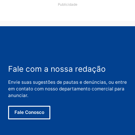
Nome
E-
mail
Site
Este site utiliza o Akismet para reduzir spam.
Saiba
como seus dados em comentários são processados
.