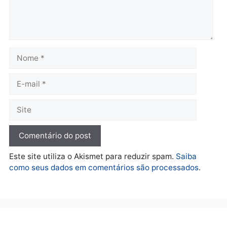
Polícia
O dinheiro do crime: PF
apreende R$ 2 milhões em
Porto Velho e expõe
esquema milionário de
lavagem
quarta-feira, 05/08/2026 às 12:46
Deixe um comentário
Comentário