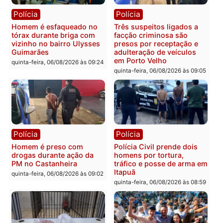
Polícia
Polícia
Policiais militares
Jovem é encontrado mor
recuperam moto furtada e
na Rua dos Cravos e cas
prendem trio na zona
é investigado pela políci
Leste
em RO
quinta-feira, 06/08/2026 às 09:28
quinta-feira, 06/08/2026 às 09:
Polícia
Polícia
Homem é esfaqueado no
Três suspeitos ligados a
tórax durante briga com
facção criminosa são
vizinho no bairro Ulysses
presos por receptação e