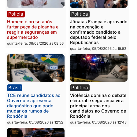
Guimarães
adulteração de veículos
em Porto Velho
quinta-feira, 06/08/2026 às 09:24
quinta-feira, 06/08/2026 às 09:
Polícia
Polícia
Homem é preso com
Polícia Civil prende dois
drogas durante ação da
homens por tortura,
PM no Castanheira
tráfico e posse de arma 
Itapuã
quinta-feira, 06/08/2026 às 09:02
quinta-feira, 06/08/2026 às 08: