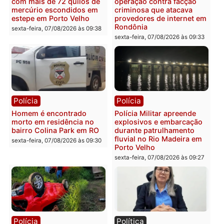
que comprovam
prende motorista em RO
transparência e legalidade
sexta-feira, 07/08/2026 às 09:
na operação alvo da PF
sexta-feira, 07/08/2026 às 12:24
Polícia
Polícia
Casal é preso pela PRF
Polícia Civil deflagra
com mais de 72 quilos de
operação contra facção
mercúrio escondidos em
criminosa que atacava
estepe em Porto Velho
provedores de internet 
Rondônia
sexta-feira, 07/08/2026 às 09:38
sexta-feira, 07/08/2026 às 09:3