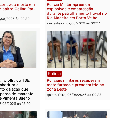
 de drogas e prende
de 72 quilos de mercúrio
ista em RO
escondidos em estepe em
Velho
feira, 07/08/2026 às 09:40
sexta-feira, 07/08/2026 às 0
ia
Polícia
 é encontrado morto em
Polícia Militar apreende
ncia no bairro Colina Park
explosivos e embarcação
O
durante patrulhamento flu
Rio Madeira em Porto Vel
feira, 07/08/2026 às 09:30
sexta-feira, 07/08/2026 às 0