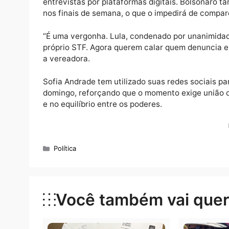
Federal (STF), ampliou o otimismo entre os
(3) em diversas capitais do país, inclusive 
principais bandeiras a liberdade de expres
Inácio Lula da Silva (PT), além de críticas 
Bolsonaro.
As manifestações foram convocadas logo ap
contra Bolsonaro, como o uso de tornozeleir
entrevistas por plataformas digitais. Bolso
nos finais de semana, o que o impedirá de 
“É uma vergonha. Lula, condenado por unani
próprio STF. Agora querem calar quem denunc
a vereadora.
Sofia Andrade tem utilizado suas redes soci
domingo, reforçando que o momento exige un
e no equilíbrio entre os poderes.