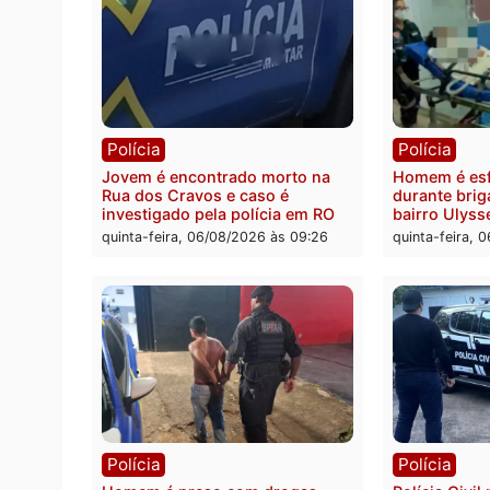
Polícia
Polít
Tragédia na BR-364: colisão
Minist
entre caminhão e carro deixa
determ
quatro mortos em Porto Velho
proce
pode 
quinta-feira, 06/08/2026 às 20:51
da pre
quinta-