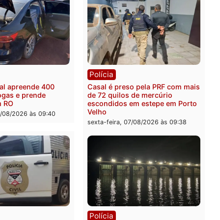
Publicidade
rer ler...
ia
Polícia
a Federal apreende 400
Casal é preso pela PRF c