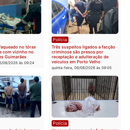
ica
Polícia
ro Dias Tofolli , do TSE,
Policiais militares recupe
ina reabertura e
moto furtada e prendem t
ssamento da ação que
zona Leste
levar à perda do mandato
quinta-feira, 06/08/2026 às 
feita de Pimenta Bueno
feira, 06/08/2026 às 18:20