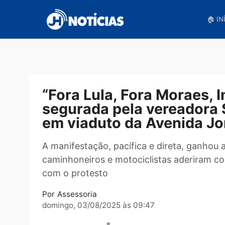
Pular
para
o
conteúdo
“Fora Lula, Fora Morae
segurada pela vereado
em viaduto da Avenida
A manifestação, pacífica e direta, ga
caminhoneiros e motociclistas aderi
com o protesto
Por
Assessoria