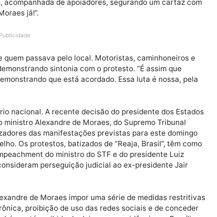
ste sábado (02), a vereadora Sofia Andrade (PL) estev
to Velho, acompanhada de apoiadores, segurando um ca
e de Moraes já!”.
Publicidade
apoio de quem passava pelo local. Motoristas, caminhon
enos, demonstrando sintonia com o protesto. “É assim 
vo demonstrando que está acordado. Essa luta é noss
drade.
o cenário nacional. A recente decisão do presidente do
ontra o ministro Alexandre de Moraes, do Supremo Trib