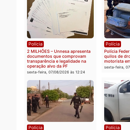
Categorias
Política
Você também vai que
Polícia
Políc
2 MILHÕES – Unnesa apresenta
Políci