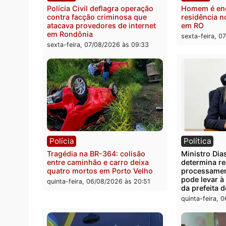
documentos que comprovam
quilos
transparência e legalidade na
motor
operação alvo da PF
sexta-
sexta-feira, 07/08/2026 às 12:24
Polícia
Políc
Polícia Civil deflagra operação
Homem
contra facção criminosa que
residê
atacava provedores de internet
em R
em Rondônia
sexta-
sexta-feira, 07/08/2026 às 09:33