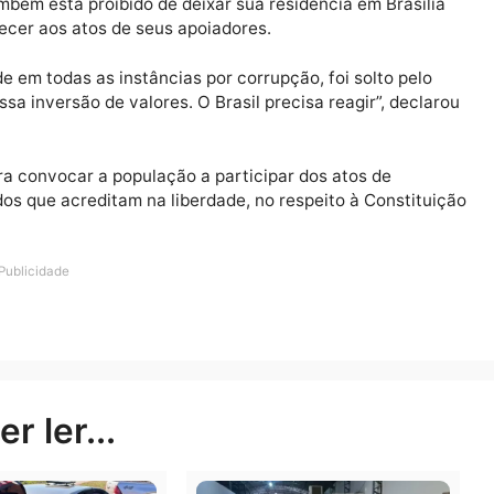
 organizadores das manifestações previstas para este 
Porto Velho. Os protestos, batizados de “Reaja, Brasil”,
são, o impeachment do ministro do STF e do presidente L
ao que consideram perseguição judicial ao ex-presidente
ós Alexandre de Moraes impor uma série de medidas re
a eletrônica, proibição de uso das redes sociais e de 
naro também está proibido de deixar sua residência em B
comparecer aos atos de seus apoiadores.
midade em todas as instâncias por corrupção, foi solto
ia essa inversão de valores. O Brasil precisa reagir”, 
ais para convocar a população a participar dos atos de
ião dos que acreditam na liberdade, no respeito à Con