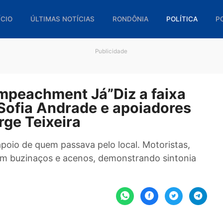
🏠 INÍCIO
ÚLTIMAS NOTÍCIAS
RONDÔNIA
POL
Publicidade
s, Impeachment Já”Diz a fai
ra Sofia Andrade e apoiador
 Jorge Teixeira
nhou apoio de quem passava pelo local. Motorist
ram com buzinaços e acenos, demonstrando sint