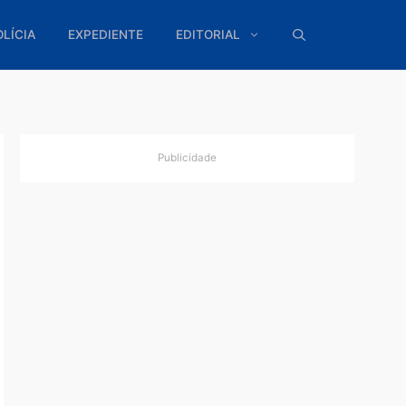
ÍTICA
POLÍCIA
EXPEDIENTE
EDITORIAL
Publicidade
xa
es
as,
onia