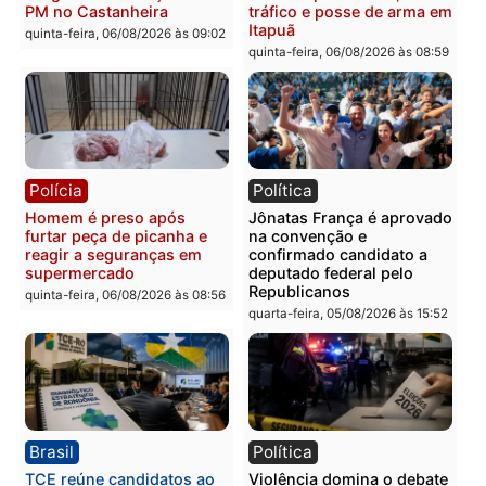
Guimarães
adulteração de veículos
em Porto Velho
quinta-feira, 06/08/2026 às 09:24
quinta-feira, 06/08/2026 às 09:
Polícia
Polícia
Homem é preso com
Polícia Civil prende dois
drogas durante ação da
homens por tortura,
PM no Castanheira
tráfico e posse de arma 
Itapuã
quinta-feira, 06/08/2026 às 09:02
quinta-feira, 06/08/2026 às 08:
Polícia
Política