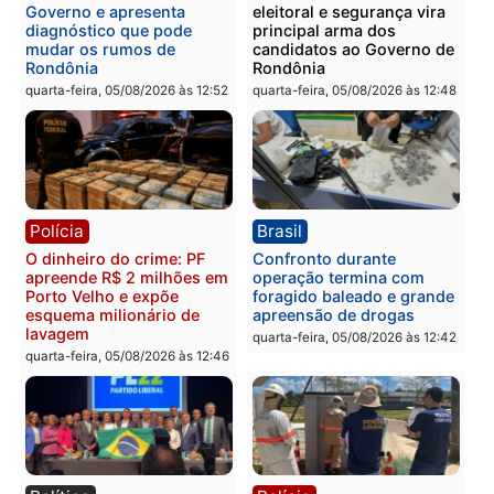
Homem é preso após
Jônatas França é aprova
furtar peça de picanha e
na convenção e
reagir a seguranças em
confirmado candidato a
supermercado
deputado federal pelo
Republicanos
quinta-feira, 06/08/2026 às 08:56
quarta-feira, 05/08/2026 às 15:
Brasil
Política
TCE reúne candidatos ao
Violência domina o deba
Governo e apresenta
eleitoral e segurança vir
diagnóstico que pode
principal arma dos
mudar os rumos de
candidatos ao Governo 
Rondônia
Rondônia
quarta-feira, 05/08/2026 às 12:52
quarta-feira, 05/08/2026 às 12: