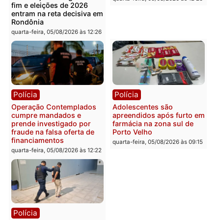
Polícia
Com apenas 28% do
efetivo, Polícia Civil de
Rondônia tem maior défic
Política
do país, aponta estudo
Justiça Eleitoral manda
quarta-feira, 05/08/2026 às 12:
retirar propaganda de
Fúria após convenção
quarta-feira, 05/08/2026 às 12:30
Rondônia
Médicos são investigado
por suspeita de receber
salário sem cumprir car
Política
horária em RO
Convenções chegam ao
quarta-feira, 05/08/2026 às 12:
fim e eleições de 2026
entram na reta decisiva em
Rondônia