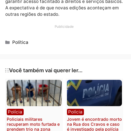
onde o povo está. Nosso compromisso é ouvir de per
e agir com responsabilidade para melhorar a vida da
pessoas”, afirmou Eyder Brasil.
A iniciativa tem como objetivo aproximar o trabalho 
Legislativo das necessidades reais da população e
garantir acesso facilitado a direitos e serviços básic
A expectativa é de que novas edições aconteçam e
outras regiões do estado.
Publicidade
Categorias
Política
Você também vai querer ler...