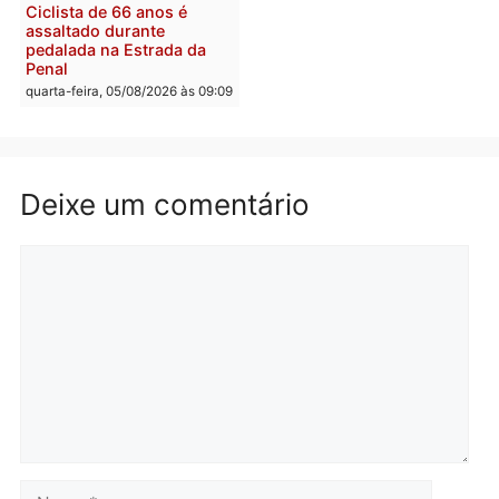
quarta-feira, 05/08/2026 às 12:26
Polícia
Polícia
Operação Contemplados
Adolescentes são
cumpre mandados e
apreendidos após furto 
prende investigado por
farmácia na zona sul de
fraude na falsa oferta de
Porto Velho
financiamentos
quarta-feira, 05/08/2026 às 09:
quarta-feira, 05/08/2026 às 12:22
Polícia