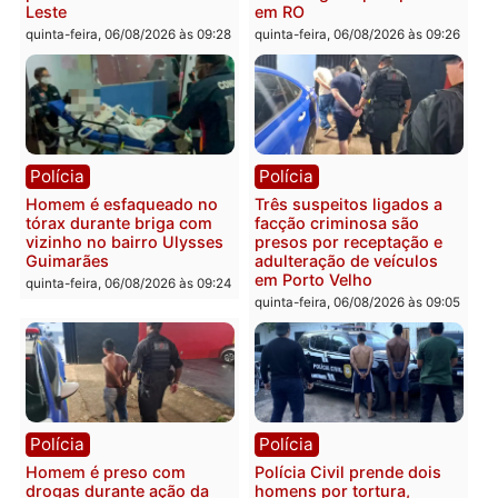
Polícia
Polícia
Policiais militares
Jovem é encontrado mor
recuperam moto furtada e
na Rua dos Cravos e cas
prendem trio na zona
é investigado pela políci
Leste
em RO
quinta-feira, 06/08/2026 às 09:28
quinta-feira, 06/08/2026 às 09:
Polícia
Polícia
Homem é esfaqueado no
Três suspeitos ligados a
tórax durante briga com
facção criminosa são
vizinho no bairro Ulysses
presos por receptação e