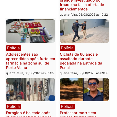
mais de 80 para a prisão
retirar propaganda de
em 2026
Fúria após convenção
quarta-feira, 05/08/2026 às 12:31
quarta-feira, 05/08/2026 às 12:
Polícia
Com apenas 28% do
efetivo, Polícia Civil de
Rondônia tem maior déficit
Política
do país, aponta estudo
Convenções chegam ao
quarta-feira, 05/08/2026 às 12:29
fim e eleições de 2026
entram na reta decisiva 
Rondônia
quarta-feira, 05/08/2026 às 12:
Rondônia
Médicos são investigados
por suspeita de receber
salário sem cumprir carga
Polícia
horária em RO