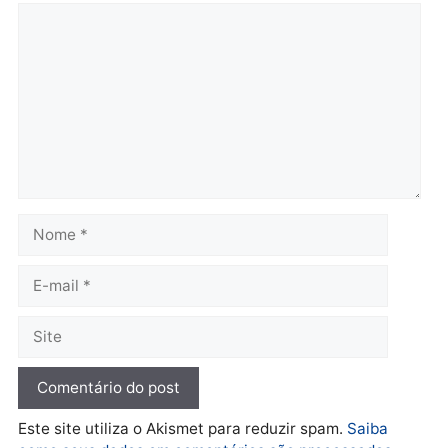
Polícia
Polícia
Homem é preso em
Jovem é preso por tráfic
flagrante por tráfico de
de drogas e porte ilegal 
drogas no bairro Aponiã
arma na zona leste de
em Porto Velho
Porto Velho
terça-feira, 04/08/2026 às 09:24
terça-feira, 04/08/2026 às 09:1
Política
De olho no fundo eleitoral?
Jair Montes lança o
próprio filho para
deputado federal e