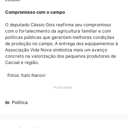
condições de trabalho aos produtores rurais, além d
representar a continuidade do progresso para a
comunidade da Linha 10.
Já o deputado Cássio Gois reforçou que investir na
agricultura familiar é fortalecer a economia, lembra
que é do campo que vem a produção que abastece e
sustenta a cidade. O parlamentar destacou que é u
honra contribuir com as famílias agricultoras e afirm
que tem destinado recursos para Cacoal e para
diversos municípios da região, com o objetivo de ger
trabalho, renda e desenvolvimento no interior do
estado.
Compromisso com o campo
O deputado Cássio Gois reafirma seu compromisso
com o fortalecimento da agricultura familiar e com
políticas públicas que garantam melhores condições