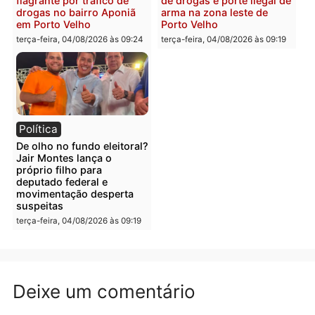
Polícia
Polícia
Foragido é baleado após
Professor morre em
atirar em policial e vários
colisão frontal entre
suspeitos de tráfico são
motocicletas no interior
presos durante Operação
quarta-feira, 05/08/2026 às 09
Maximus em Porto Velho
quarta-feira, 05/08/2026 às 09:05
Polícia
Polícia
Irmãos de 7 e 14 anos
Dupla é presa por tráfico
morrem atropelados por
de drogas em Porto Velh
utilitário na BR-470
quarta-feira, 05/08/2026 às 08
quarta-feira, 05/08/2026 às 08:58