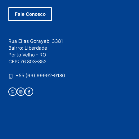
E-
mail
Site
Este site utiliza o Akismet para reduzir spam.
Saiba
como seus dados em comentários são processados
.
Publicidade