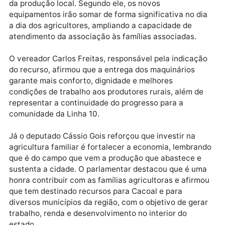
Morador da Linha 10, Desinho destacou que os
implementos irão beneficiar todos os produtores da
comunidade, fortalecendo o trabalho coletivo da
associação e representando a realização de um son
antigo dos moradores, que aguardavam há décadas
por equipamentos de porte profissional.
O ex-presidente da Associação Vida Nova, Sérgio
Aparecido, ressaltou que o investimento fortalece a
entidade e contribui diretamente para o crescimento
da produção local. Segundo ele, os novos
equipamentos irão somar de forma significativa no d
a dia dos agricultores, ampliando a capacidade de
atendimento da associação às famílias associadas.
O vereador Carlos Freitas, responsável pela indicaç
do recurso, afirmou que a entrega dos maquinários
garante mais conforto, dignidade e melhores