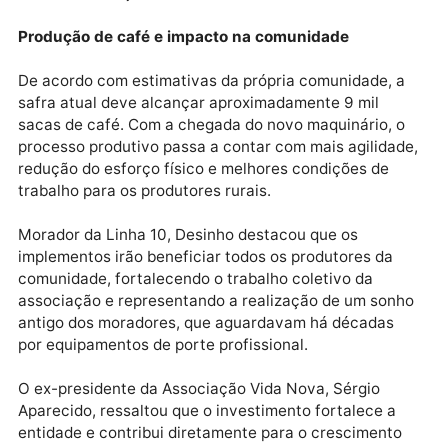
Com o investimento, foram adquiridos um trator
profissional cabinado, de alto padrão tecnológico, u
pulverizador agrícola motorizado e acoplado ao trato
uma grade hidráulica e um tratorito (trator de
roça/campo), ampliando a versatilidade das atividad
no campo e garantindo mais eficiência no preparo d
solo e no manejo das lavouras.
Produção de café e impacto na comunidade
De acordo com estimativas da própria comunidade, 
safra atual deve alcançar aproximadamente 9 mil
sacas de café. Com a chegada do novo maquinário, 
processo produtivo passa a contar com mais agilidad
redução do esforço físico e melhores condições de
trabalho para os produtores rurais.