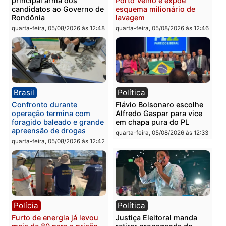
Política
Brasil
Jônatas França é aprovado
TCE reúne candidatos a
na convenção e
Governo e apresenta
confirmado candidato a
diagnóstico que pode
deputado federal pelo
mudar os rumos de
Republicanos
Rondônia
quarta-feira, 05/08/2026 às 15:52
quarta-feira, 05/08/2026 às 12:
Política
Polícia
Violência domina o debate
O dinheiro do crime: PF
eleitoral e segurança vira
apreende R$ 2 milhões 
principal arma dos
Porto Velho e expõe
candidatos ao Governo de
esquema milionário de
Rondônia
lavagem