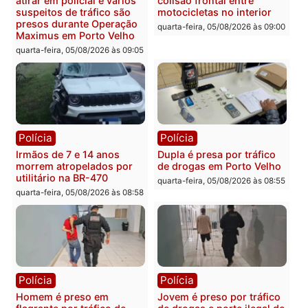
Operação Contemplados
quarta-feira, 05/08/2026 às 12:25
cumpre mandados e
prende investigado por
fraude na falsa oferta de
financiamentos
quarta-feira, 05/08/2026 às 12:
Polícia
Polícia
Adolescentes são
Ciclista de 66 anos é
apreendidos após furto em
assaltado durante
farmácia na zona sul de
pedalada na Estrada da
Porto Velho
Penal
quarta-feira, 05/08/2026 às 09:15
quarta-feira, 05/08/2026 às 09