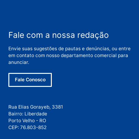
Nome
E-
mail
Site
Este site utiliza o Akismet para reduzir spam.
Saiba
como seus dados em comentários são processados
.