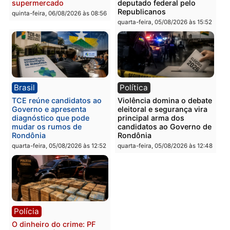
em Porto Velho
quinta-feira, 06/08/2026 às 09:24
quinta-feira, 06/08/2026 às 09:
Polícia
Polícia
Homem é preso com
Polícia Civil prende dois
drogas durante ação da
homens por tortura,
PM no Castanheira
tráfico e posse de arma 
Itapuã
quinta-feira, 06/08/2026 às 09:02
quinta-feira, 06/08/2026 às 08:
Polícia
Política
Homem é preso após
Jônatas França é aprova