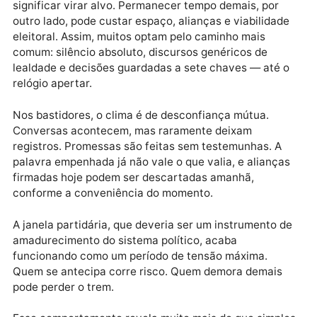
e, em alguns casos, perseguições veladas dentro da
estruturas de poder.
O resultado é um jogo de xadrez jogado no escuro.
Parlamentares sabem que mudar cedo demais pode
significar virar alvo. Permanecer tempo demais, por
outro lado, pode custar espaço, alianças e viabilidad
eleitoral. Assim, muitos optam pelo caminho mais
comum: silêncio absoluto, discursos genéricos de
lealdade e decisões guardadas a sete chaves — até 
relógio apertar.
Nos bastidores, o clima é de desconfiança mútua.
Conversas acontecem, mas raramente deixam
registros. Promessas são feitas sem testemunhas. A
palavra empenhada já não vale o que valia, e aliança
firmadas hoje podem ser descartadas amanhã,