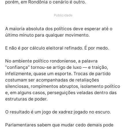
parlamentares troquem de partido sem risco de perd
de mandato. Em tese, é o momento ideal para
reposicionamentos estratégicos, correções de rota 
construção de novos projetos eleitorais. Na prática,
porém, em Rondônia o cenário é outro.
Publicidade
A maioria absoluta dos políticos deve esperar até o
último minuto para qualquer movimento.
E não é por cálculo eleitoral refinado. É por medo.
No ambiente político rondoniense, a palavra
“confiança” tornou-se artigo de luxo — e traição,
infelizmente, quase um esporte. Trocas de partido
costumam ser acompanhadas de retaliações
silenciosas, rompimentos abruptos, isolamento políti