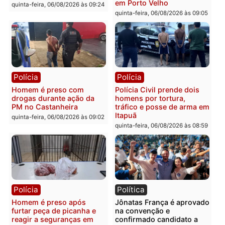
Polícia
Polícia
Policiais militares
Jovem é encontrado mor
recuperam moto furtada e
na Rua dos Cravos e cas
prendem trio na zona
é investigado pela políci
Leste
em RO
quinta-feira, 06/08/2026 às 09:28
quinta-feira, 06/08/2026 às 09:
Polícia
Polícia
Homem é esfaqueado no
Três suspeitos ligados a
tórax durante briga com
facção criminosa são
vizinho no bairro Ulysses
presos por receptação e
Guimarães
adulteração de veículos