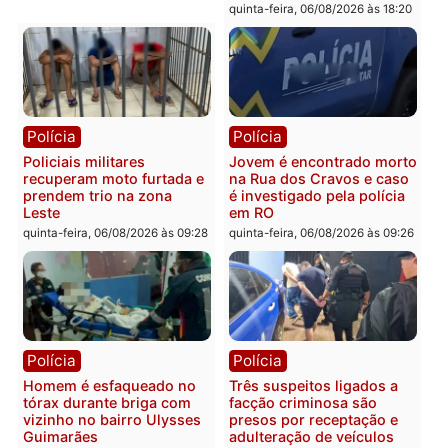
Homem é encontrado
Polícia Militar apreende
morto em residência no
explosivos e embarcaçã
bairro Colina Park em RO
durante patrulhamento
fluvial no Rio Madeira e
sexta-feira, 07/08/2026 às 09:30
Porto Velho
sexta-feira, 07/08/2026 às 09:2
Polícia
Política
Tragédia na BR-364:
Ministro Dias Tofolli , do
colisão entre caminhão e
TSE, determina reabertu
carro deixa quatro mortos
e processamento da açã
em Porto Velho
que pode levar à perda d
mandato da prefeita de
quinta-feira, 06/08/2026 às 20:51
Pimenta Bueno
quinta-feira, 06/08/2026 às 18: