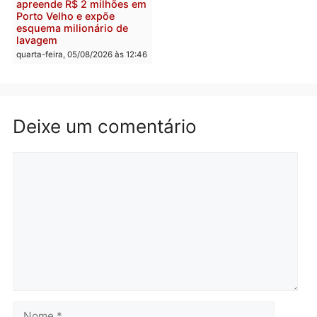
furtar peça de picanha e
na convenção e
reagir a seguranças em
confirmado candidato a
supermercado
deputado federal pelo
Republicanos
quinta-feira, 06/08/2026 às 08:56
quarta-feira, 05/08/2026 às 15:
Brasil
Política
TCE reúne candidatos ao
Violência domina o deba
Governo e apresenta
eleitoral e segurança vir
diagnóstico que pode
principal arma dos
mudar os rumos de
candidatos ao Governo 
Rondônia
Rondônia
quarta-feira, 05/08/2026 às 12:52
quarta-feira, 05/08/2026 às 12: