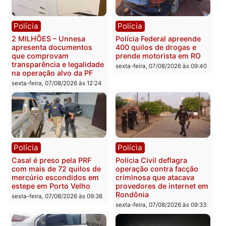
Política
Política
Marcos Rogério apresenta
Eleições 2026: Pastor
Plano de Governo com
Evanildo pode ser o
228 projetos, metas
primeiro pastor de
públicas e
Rondônia na Câmara
acompanhamento de
Federal
resultados
sexta-feira, 07/08/2026 às 18:3
sexta-feira, 07/08/2026 às 18:49
Polícia
Polícia
2 MILHÕES – Unnesa
Polícia Federal apreende
apresenta documentos
400 quilos de drogas e
que comprovam
prende motorista em RO
transparência e legalidade
sexta-feira, 07/08/2026 às 09: