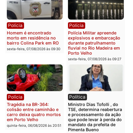
na operação alvo da PF
sexta-feira, 07/08/2026 às 12:24
Polícia
Polícia
Casal é preso pela PRF
Polícia Civil deflagra
com mais de 72 quilos de
operação contra facção
mercúrio escondidos em
criminosa que atacava
estepe em Porto Velho
provedores de internet 
Rondônia
sexta-feira, 07/08/2026 às 09:38
sexta-feira, 07/08/2026 às 09:3
Polícia
Polícia