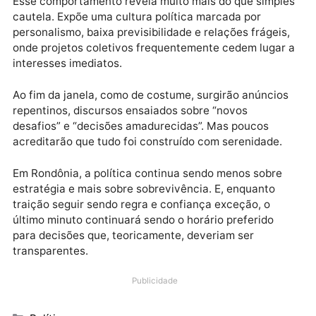
conforme a conveniência do momento.
A janela partidária, que deveria ser um instrumento 
amadurecimento do sistema político, acaba
funcionando como um período de tensão máxima.
Quem se antecipa corre risco. Quem demora demais
pode perder o trem.
Esse comportamento revela muito mais do que simpl
cautela. Expõe uma cultura política marcada por
personalismo, baixa previsibilidade e relações frágei
onde projetos coletivos frequentemente cedem lugar
interesses imediatos.
Ao fim da janela, como de costume, surgirão anúncio
repentinos, discursos ensaiados sobre “novos
desafios” e “decisões amadurecidas”. Mas poucos
acreditarão que tudo foi construído com serenidade.