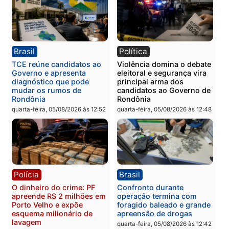
PM no Castanheira
tráfico e posse de arma 
Itapuã
quinta-feira, 06/08/2026 às 09:02
quinta-feira, 06/08/2026 às 08:
Polícia
Política
Homem é preso após
Jônatas França é aprova
furtar peça de picanha e
na convenção e
reagir a seguranças em
confirmado candidato a
supermercado
deputado federal pelo
Republicanos
quinta-feira, 06/08/2026 às 08:56
quarta-feira, 05/08/2026 às 15: