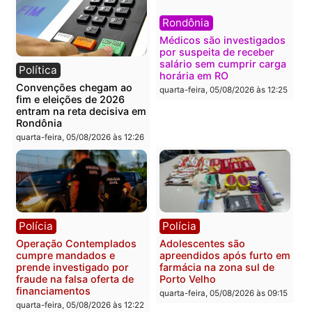
Política
Polícia
Flávio Bolsonaro escolhe
Furto de energia já levou
Alfredo Gaspar para vice
mais de 80 para a prisão
em chapa pura do PL
em 2026
quarta-feira, 05/08/2026 às 12:33
quarta-feira, 05/08/2026 às 12:
Polícia
Com apenas 28% do
efetivo, Polícia Civil de
Rondônia tem maior défic
Política
do país, aponta estudo
Justiça Eleitoral manda
quarta-feira, 05/08/2026 às 12:
retirar propaganda de
Fúria após convenção
quarta-feira, 05/08/2026 às 12:30