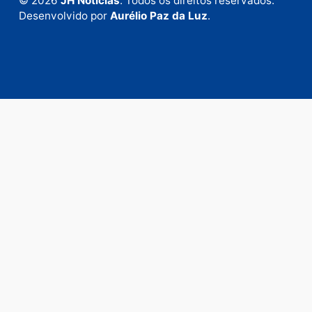
Envie suas sugestões de pautas e denúncias, ou en
em contato com nosso departamento comercial pa
anunciar.
Fale Conosco
Rua Elias Gorayeb, 3381
Bairro: Liberdade
Porto Velho - RO
CEP: 76.803-852
+55 (69) 99992-9180