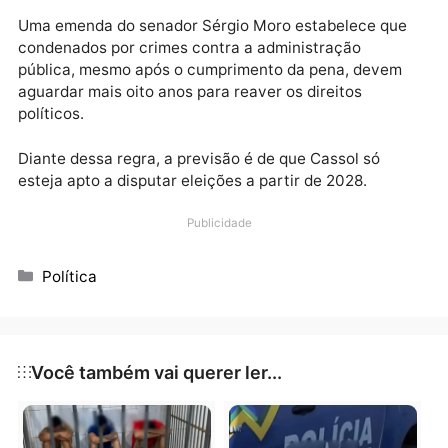
um dos nomes na disputa por uma vaga ao Senado 
Rondônia.
Outro nome que ainda depende de decisão judicial é
do ex-governador Ivo Cassol. Embora haja discussõe
sobre a possibilidade de aplicação de entendimento
semelhante ao caso de Acir, existe uma diferença
jurídica relevante.
Uma emenda do senador Sérgio Moro estabelece qu
condenados por crimes contra a administração
pública, mesmo após o cumprimento da pena, devem
aguardar mais oito anos para reaver os direitos
políticos.
Diante dessa regra, a previsão é de que Cassol só
esteja apto a disputar eleições a partir de 2028.
Publicidade