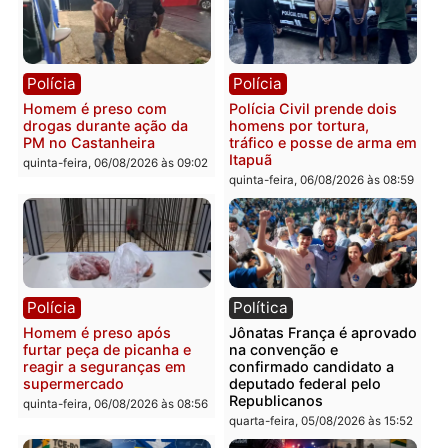
Polícia
Polícia
Homem é esfaqueado no
Três suspeitos ligados a
tórax durante briga com
facção criminosa são
vizinho no bairro Ulysses
presos por receptação e
Guimarães
adulteração de veículos
em Porto Velho
quinta-feira, 06/08/2026 às 09:24
quinta-feira, 06/08/2026 às 09:
Polícia
Polícia
Homem é preso com
Polícia Civil prende dois
drogas durante ação da
homens por tortura,