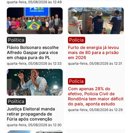
Brasil
Política
TCE reúne candidatos ao
Violência domina o deba
Governo e apresenta
eleitoral e segurança vir
diagnóstico que pode
principal arma dos
mudar os rumos de
candidatos ao Governo 
Rondônia
Rondônia
quarta-feira, 05/08/2026 às 12:52
quarta-feira, 05/08/2026 às 12:
Polícia
Brasil
O dinheiro do crime: PF
Confronto durante
apreende R$ 2 milhões em
operação termina com
Porto Velho e expõe
foragido baleado e gran
esquema milionário de
apreensão de drogas
lavagem
quarta-feira, 05/08/2026 às 12:
quarta-feira, 05/08/2026 às 12:46