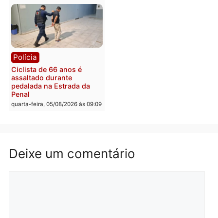
Rondônia
Médicos são investigado
por suspeita de receber
salário sem cumprir car
Política
horária em RO
Convenções chegam ao
quarta-feira, 05/08/2026 às 12:
fim e eleições de 2026
entram na reta decisiva em
Rondônia
quarta-feira, 05/08/2026 às 12:26
Polícia
Polícia
Operação Contemplados
Adolescentes são
cumpre mandados e
apreendidos após furto 
prende investigado por
farmácia na zona sul de
fraude na falsa oferta de
Porto Velho