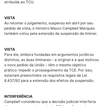
que a atuação do TCU deve ser garantida como
instrumento de controle externo e que não cabe ao
Judiciário presumir a ilegalidade dessa atuação sem
prova inequívoca.
EXPLICAÇÃO
Segundo o relator, a Tomada de Contas Especial tem
natureza preliminar, deve observar o contraditório e 
ampla defesa, e não representa juízo definitivo. Ele
defendeu que a suspensão da liminar visa assegurar
exercício regular da competência constitucional
atribuída ao TCU.
VISTA
Ao retomar o julgamento, suspenso em abril por seu
pedido de vista, o ministro Mauro Campbell Marques