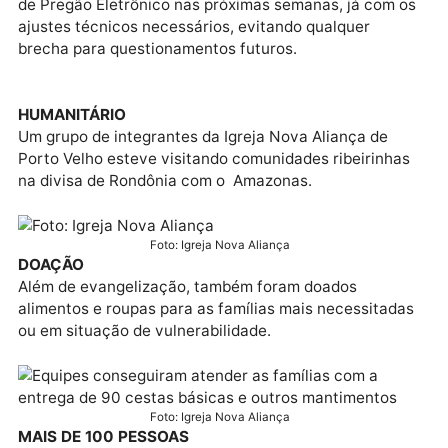
desestabilizar a administração e barrar o avanço da
popularidade do prefeito.
INICIATIVA
Sobre o tema em questão, o TCE/RO reconheceu que
próprio prefeito determinou a suspensão do process
licitatório ao identificar a necessidade de ajustes, c
o objetivo de garantir conformidade com a legislaçã
vigente.
VALOR
Com valor estimado em quase 24 milhões, o edital
previa a contratação de vigilantes para atuar na
SEMUSA — incluindo UPAs e Unidades Básicas de
Saúde, que atendem diariamente grande volume de
pessoas e não podem ficar desprotegidas.