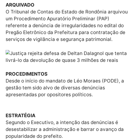
morais no caso conhecido como PowerPoint.
INDENIZAÇÃO 2
A decisão é do juiz de Direito Carlo Brito Melfi,
proferida na última sexta-feira, 25. As informações
foram publicadas pelo colunista Rogério Gentile, do
UOL.
INDENIZAÇÃO 3
O valor inclui juros, correção monetária e honorários
advocatícios, e se refere a condenação já transitada
em julgado. Caso não cumpra a decisão no prazo
estabelecido, Dallagnol poderá ser penalizado com
multa de 10% sobre o valor.