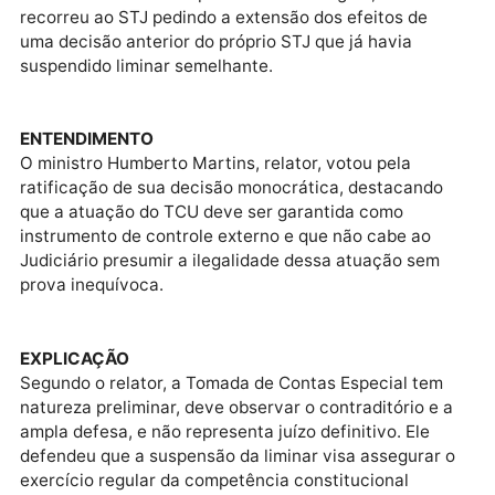
DEFERIMENTO
Dallagnol obteve liminar na 6ª vara Federal de Curiti
para suspender o processo administrativo, alegando
ilegitimidade passiva por não ser o ordenador de
despesas nem o responsável pelo modelo de gestão 
força-tarefa.
DEFERIMENTO 2
A decisão foi mantida pelo TRF da 4ª região, e a Uni
recorreu ao STJ pedindo a extensão dos efeitos de
uma decisão anterior do próprio STJ que já havia
suspendido liminar semelhante.
ENTENDIMENTO
O ministro Humberto Martins, relator, votou pela
ratificação de sua decisão monocrática, destacando