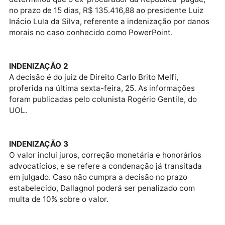
GRAVIDADE
Ressaltou que não se trata de controle judicial sobre
legalidade de um ato administrativo, mas de
impedimento ao funcionamento da Corte de Contas.
GRAVIDADE 2
Também destacou que o caso atual é mais grave que
anterior, pois já há resultado provisório da tomada d
contas, e mesmo assim uma liminar foi concedida pa
impedir o seu encerramento.
INDENIZAÇÃO
Falando em Dallagnol, a Justiça de São Paulo
determinou que o ex-procurador da República pague
no prazo de 15 dias, R$ 135.416,88 ao presidente Lui
Inácio Lula da Silva, referente a indenização por dan