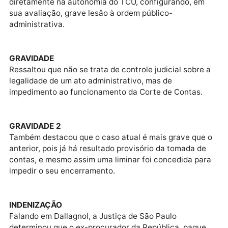
também votou pela extensão da suspensão da limina
VISTA
Para ele, embora fundadas em argumentos jurídicos
distintos, as duas liminares – a original e a que moti
o novo pedido da União – têm o mesmo objetivo
prático: impedir o prosseguimento da TCE. Por isso,
estariam preenchidos os requisitos legais da Lei
8.437/92 para a extensão dos efeitos da suspensão.
INTERFERÊNCIA
Campbell considerou que a decisão judicial interferi
diretamente na autonomia do TCU, configurando, em
sua avaliação, grave lesão à ordem público-
administrativa.