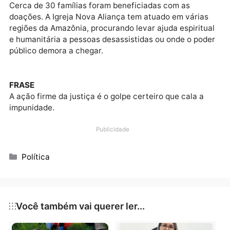
NOVO CHAMAMENTO
A Prefeitura de Porto Velho deve lançar um novo edit
de Pregão Eletrônico nas próximas semanas, já com 
ajustes técnicos necessários, evitando qualquer
brecha para questionamentos futuros.
HUMANITÁRIO
Um grupo de integrantes da Igreja Nova Aliança de
Porto Velho esteve visitando comunidades ribeirinha
na divisa de Rondônia com o Amazonas.
Foto: Igreja Nova Aliança
DOAÇÃO
Além de evangelização, também foram doados
alimentos e roupas para as famílias mais necessitad