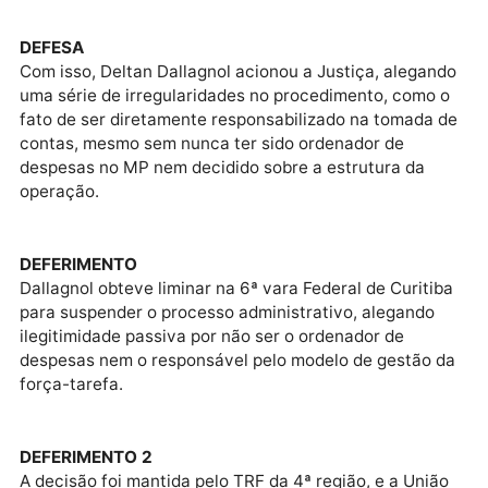
comparação ao que seria gasto, caso a opção fosse
pela remoção dos servidores para Curitiba.
MONTANTE
No processo, o TCU apurou o montante de R$ 2,8
milhões pagos em diárias e passagens que deveriam
ser devolvidos pelos integrantes da força-tarefa.
DEFESA
Com isso, Deltan Dallagnol acionou a Justiça, alega
uma série de irregularidades no procedimento, como
fato de ser diretamente responsabilizado na tomada
contas, mesmo sem nunca ter sido ordenador de
despesas no MP nem decidido sobre a estrutura da
operação.