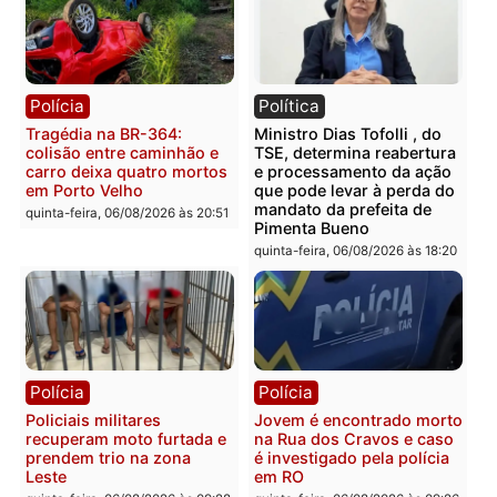
ou em situação de vulnerabilidade.
Foto: Igreja Nova Aliança
MAIS DE 100 PESSOAS
Cerca de 30 famílias foram beneficiadas com as
doações. A Igreja Nova Aliança tem atuado em vária
regiões da Amazônia, procurando levar ajuda espiritu
e humanitária a pessoas desassistidas ou onde o po
público demora a chegar.
FRASE
A ação firme da justiça é o golpe certeiro que cala a
impunidade.
Publicidade