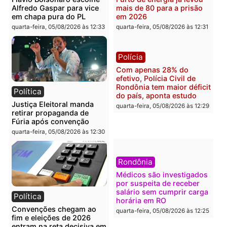
Polícia
Política
Homem é preso após
Jônatas França é aprova
furtar peça de picanha e
na convenção e
reagir a seguranças em
confirmado candidato a
supermercado
deputado federal pelo
Republicanos
quinta-feira, 06/08/2026 às 08:56
quarta-feira, 05/08/2026 às 15:
Brasil
Política
TCE reúne candidatos ao
Violência domina o deba
Governo e apresenta
eleitoral e segurança vir
diagnóstico que pode
principal arma dos
mudar os rumos de
candidatos ao Governo 
Rondônia
Rondônia
quarta-feira, 05/08/2026 às 12:52
quarta-feira, 05/08/2026 às 12: