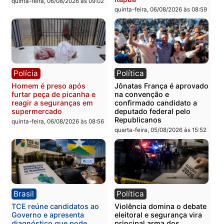
quinta-feira, 06/08/2026 às 18:
Polícia
Polícia
Policiais militares
Jovem é encontrado mor
recuperam moto furtada e
na Rua dos Cravos e cas
prendem trio na zona
é investigado pela políci
Leste
em RO
quinta-feira, 06/08/2026 às 09:28
quinta-feira, 06/08/2026 às 09:
Polícia
Polícia
Homem é esfaqueado no
Três suspeitos ligados a
tórax durante briga com
facção criminosa são