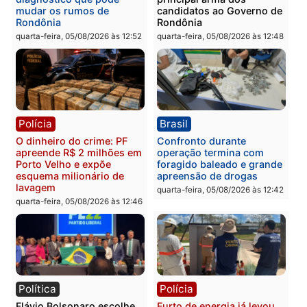
vizinho no bairro Ulysses
presos por receptação e
Guimarães
adulteração de veículos
em Porto Velho
quinta-feira, 06/08/2026 às 09:24
quinta-feira, 06/08/2026 às 09:
Polícia
Polícia
Homem é preso com
Polícia Civil prende dois
drogas durante ação da
homens por tortura,
PM no Castanheira
tráfico e posse de arma 
Itapuã
quinta-feira, 06/08/2026 às 09:02
quinta-feira, 06/08/2026 às 08: