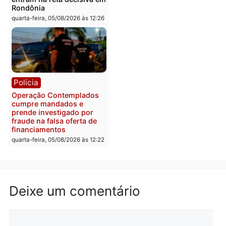
Polícia
Brasil
O dinheiro do crime: PF
Confronto durante
apreende R$ 2 milhões em
operação termina com
Porto Velho e expõe
foragido baleado e gran
esquema milionário de
apreensão de drogas
lavagem
quarta-feira, 05/08/2026 às 12:
quarta-feira, 05/08/2026 às 12:46
Política
Polícia
Flávio Bolsonaro escolhe
Furto de energia já levou
Alfredo Gaspar para vice
mais de 80 para a prisão
em chapa pura do PL
em 2026