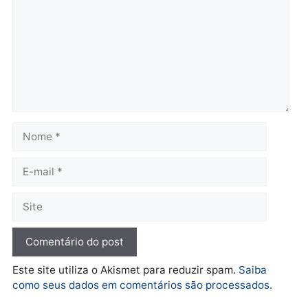
quarta-feira, 05/08/2026 às 12:33
quarta-feira, 05/08/2026 às 12:
Polícia
Com apenas 28% do
efetivo, Polícia Civil de
Rondônia tem maior défic
Política
do país, aponta estudo
Justiça Eleitoral manda
quarta-feira, 05/08/2026 às 12:
retirar propaganda de
Fúria após convenção
quarta-feira, 05/08/2026 às 12:30
Rondônia
Médicos são investigado
por suspeita de receber
salário sem cumprir car
Política
horária em RO
Convenções chegam ao
quarta-feira, 05/08/2026 às 12:
fim e eleições de 2026
entram na reta decisiva em