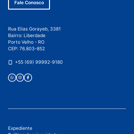
Comentário
Nome
E-
mail
Site