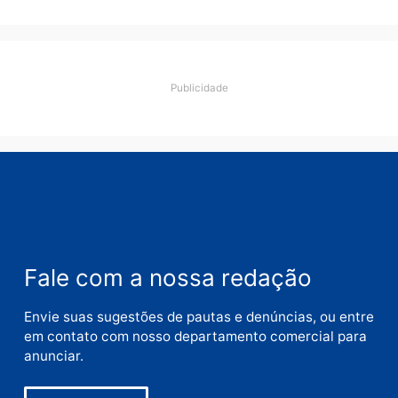
Rondônia
quarta-feira, 05/08/2026 às 12:26
Polícia
Operação Contemplados
cumpre mandados e
prende investigado por
fraude na falsa oferta de
financiamentos
quarta-feira, 05/08/2026 às 12:22
Deixe um comentário