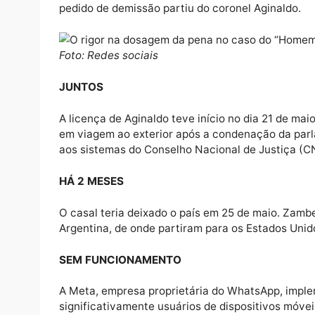
O desfecho desse processo e eventuais recu
essa discussão, que toca no cerne da legit
política e crise democrática.
SAIU
Após pedir uma licença por “doença na famíl
licenciada Carla Zambelli (PL-SP), pediu d
em Caucaia (CE).
SAIU 2
A exoneração foi publicada nessa segunda-f
também foi comentada nas redes sociais pe
pedido de demissão partiu do coronel Agina
Foto: Redes sociais