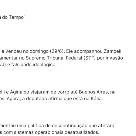
rsos a instâncias internacionais podem trazer novas l
imidade do sistema de justiça penal em tempos de polar
ia”, o coronel Aginaldo de Oliveira, marido da deputada
emissão do cargo de secretário municipal de Segurança 
eira (30/6) no Diário Oficial. A demissão do marido de 
lo prefeito de Caucaia, Naumi Amorim (PSD). Ele afirm
ldo.