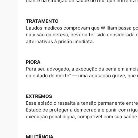
GRAVE
O relator do processo, ministro Alexandre 
resposta dura por parte das instituições. 
pela condenação.
DOENÇA
A dosagem da pena, no entanto, tem sido cr
diante da situação de saúde do réu, que en
TRATAMENTO
Laudos médicos comprovam que William pass
na visão da defesa, deveria ter sido consi
alternativas à prisão imediata.
PIORA
Para seu advogado, a execução da pena em a