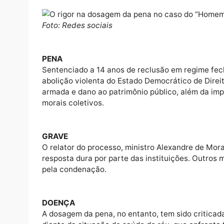
SEM CLEMÊNCIA 2
Embora o STF já tivesse sinalizado que ad
Estado Democrático de Direito, o caso de Wi
necessidade de ponderação entre justiça e
Foto: Redes sociais
PENA
Sentenciado a 14 anos de reclusão em regim
abolição violenta do Estado Democrático de
armada e dano ao patrimônio público, além 
morais coletivos.