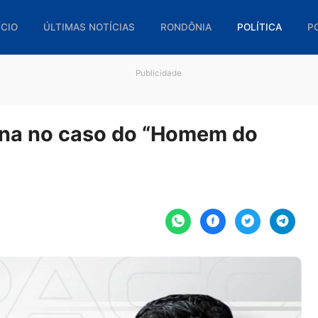
🏠 INÍCIO
ÚLTIMAS NOTÍCIAS
RONDÔNIA
POL
Publicidade
a pena no caso do “Homem d
oura.