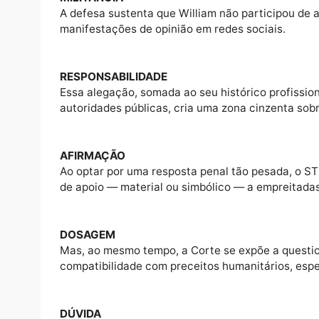
calculado de morte” — uma acusação grave,
EXTREMOS
Esse episódio ressalta a tensão permanente 
Estado de proteger a democracia e punir com
execução penal digna, compatível com sua s
MILITÂNCIA
A defesa sustenta que William não participo
manifestações de opinião em redes sociais.
RESPONSABILIDADE
Essa alegação, somada ao seu histórico pro
autoridades públicas, cria uma zona cinzen