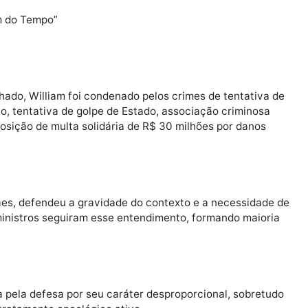
otaria penas exemplares nos processos envolvendo ataq
lliam reacende o debate sobre os limites do rigor punit
 humanidade.
e fechado, William foi condenado pelos crimes de tent
 Direito, tentativa de golpe de Estado, associação crim
da imposição de multa solidária de R$ 30 milhões por d