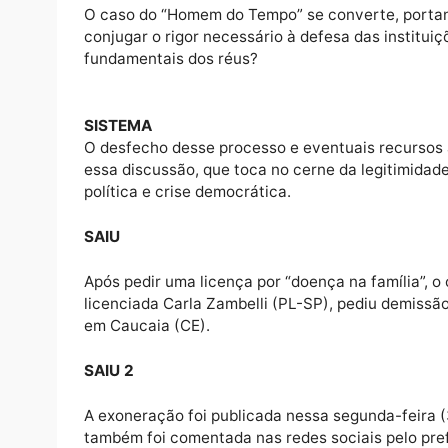
AFIRMAÇÃO
Ao optar por uma resposta penal tão pesada
de apoio — material ou simbólico — a empre
DOSAGEM
Mas, ao mesmo tempo, a Corte se expõe a q
compatibilidade com preceitos humanitários
DÚVIDA
O caso do “Homem do Tempo” se converte, p
conjugar o rigor necessário à defesa das in
fundamentais dos réus?
SISTEMA