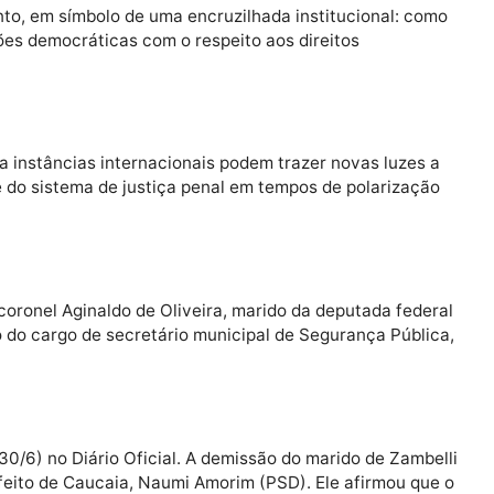
, o STF reitera a mensagem de que não tolerará qualque
itadas golpistas.
uestionamentos sobre a proporcionalidade da pena e a
, especialmente diante de diagnósticos médicos tão gr
ortanto, em símbolo de uma encruzilhada instituciona
stituições democráticas com o respeito aos direitos