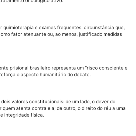
de Moraes, defendeu a gravidade do contexto e a neces
Outros ministros seguiram esse entendimento, formando 
iticada pela defesa por seu caráter desproporcional, s
frenta tratamento oncológico ativo.
a por quimioterapia e exames frequentes, circunstânc
derada como fator atenuante ou, ao menos, justificado m
mbiente prisional brasileiro representa um “risco con