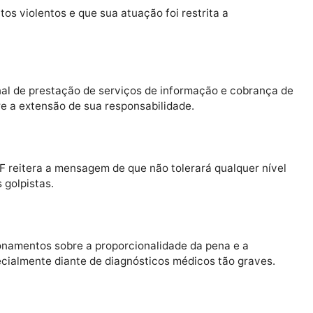
 que reforça o aspecto humanitário do debate.
entre dois valores constitucionais: de um lado, o dever
 rigor quem atenta contra ela; de outro, o direito do r
aúde e integridade física.
u de atos violentos e que sua atuação foi restrita a
fissional de prestação de serviços de informação e co
ta sobre a extensão de sua responsabilidade.