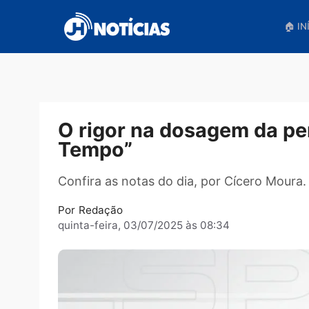
Pular
para
o
conteúdo
O rigor na dosagem d
Tempo”
Confira as notas do dia, por Cícero M
Por
Redação
quinta-feira, 03/07/2025 às 08:34