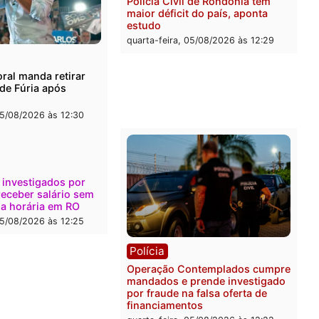
irro (Foto: Assessoria parlamentar)
Publicidade
rer ler...