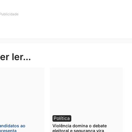
istórico para o Josino Brito. Há muitos anos as famíli
ceria com o deputado Cássio Gois e o governo do estad
e investimento vai levar dignidade, mobilidade e quali
 deputado Cássio Gois ressaltou o avanço proporcionad
nseguimos pavimentar mais de 30 ruas, todas com quali
ar por aqui. Nosso trabalho é investir em infraestrutu
gnas de mobilidade. O Josino Brito merece essa atenção
 Ferreira celebrou emocionada o início das obras e com
feliz! Minha filha me deu um sapato novo no Dia das
orque com a poeira e o barro aqui é impossível. Agora 
e agradecer.”