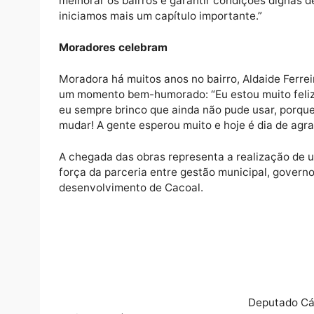
Durante o encontro com a comunidade, o de
tornou possível o início das obras de drena
parlamentar)
Durante o evento, o prefeito Adailton Fúria