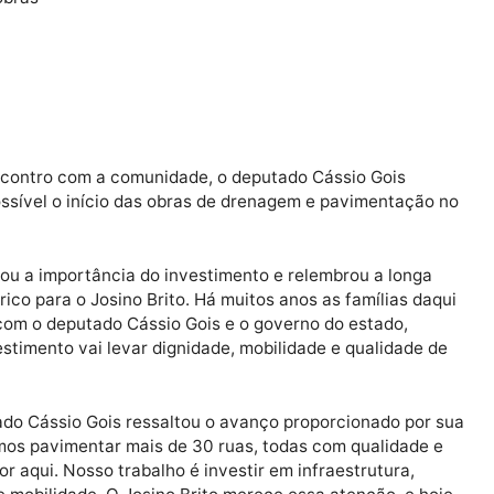
 Mendes Filho / final
redo Carlos / final
/ final
ha / final
eisinha / final
io das obras