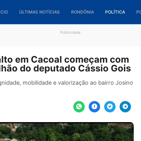
🏠 INÍCIO
ÚLTIMAS NOTÍCIAS
RONDÔNIA
POL
Publicidade
asfalto em Cacoal começam
5 milhão do deputado Cássio 
a dignidade, mobilidade e valorização ao bairr