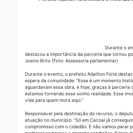
Rua Joaquim Turini – Trecho: Rua José
Rua Dorvy G. Freitas – Trecho: Rua Alf
Rua Becoa A – Trecho: Linha Seisinha 
Rua Projetada B – Trecho: Linha Seisin
Rua das Associações – Trecho: Linha S
Prefeito Adailton Fúria celebra o iníc