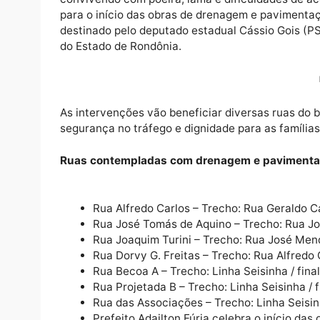
Os moradores do bairro Josino Brito, de Ca
convivendo com poeira, lama e dificuldades 
para o início das obras de drenagem e pavi
destinado pelo deputado estadual Cássio Go
do Estado de Rondônia.
As intervenções vão beneficiar diversas rua
segurança no tráfego e dignidade para as fa
Ruas contempladas com drenagem e pav
Rua Alfredo Carlos – Trecho: Rua Gera
Rua José Tomás de Aquino – Trecho: R