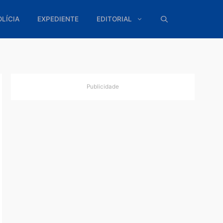
ÍTICA
POLÍCIA
EXPEDIENTE
EDITORIAL
Publicidade
 com
Gois
o Josino