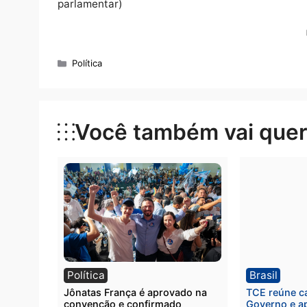
espera da comunidade: “Esse é um momento h
aguardavam essa obra, e hoje, graças à par
estamos tornando esse sonho realidade. Ess
vida para quem mora aqui.”
Responsável pela destinação do recurso, o
atuação no município: “Só em Cacoal já co
compromisso com o cidadão. E não vamos par
melhorar os bairros e garantir condições di
iniciamos mais um capítulo importante.”
Moradores celebram
Moradora há muitos anos no bairro, Aldaide
um momento bem-humorado: “Eu estou muito 
eu sempre brinco que ainda não pude usar, p
mudar! A gente esperou muito e hoje é dia d