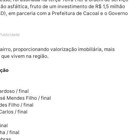
coal, estão celebrando uma conquista histórica. Após a
de acesso, foi assinada na terça-feira (18) a ordem de
mentação asfáltica, fruto de um investimento de R$ 1,5 
is (PSD), em parceria com a Prefeitura de Cacoal e o 
Publicidade
s do bairro, proporcionando valorização imobiliária, ma
mílias que vivem na região.
imentação
ldo Cardoso / final
ua José Mendes Filho / final