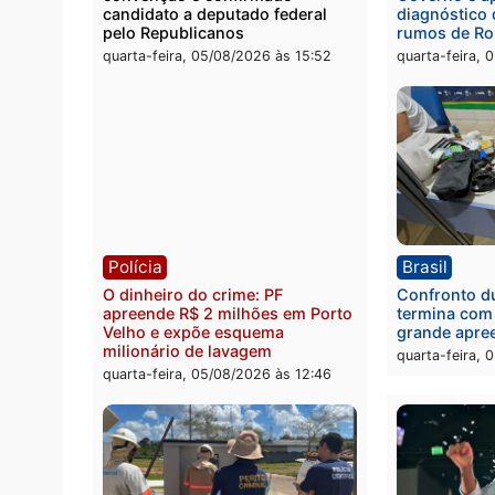
A chegada das obras representa a realizaçã
força da parceria entre gestão municipal,
desenvolvimento de Cacoal.