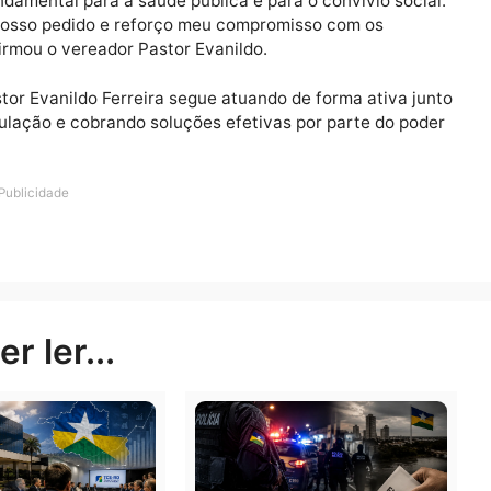
e fundamental para a saúde pública e para o convívio 
mente nosso pedido e reforço meu compromisso com os
o”, afirmou o vereador Pastor Evanildo.
r Pastor Evanildo Ferreira segue atuando de forma ati