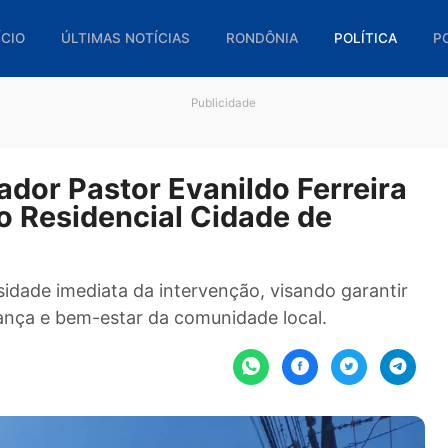
🏠 INÍCIO
ÚLTIMAS NOTÍCIAS
RONDÔNIA
POL
Publicidade
eador Pastor Evanildo Ferr
a no Residencial Cidade de
ecessidade imediata da intervenção, visando ga
 segurança e bem-estar da comunidade local.