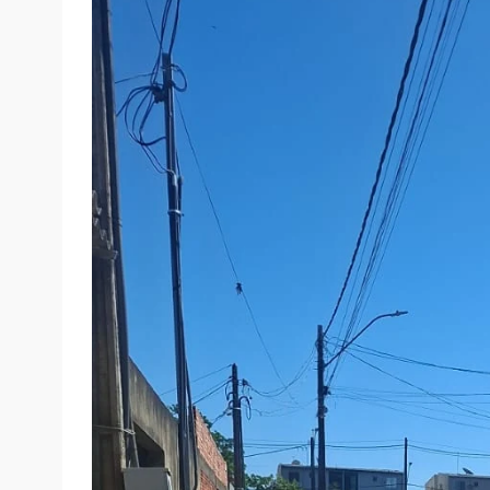
O pedido de providência destacou a necessi
condições de higiene, segurança e bem-est