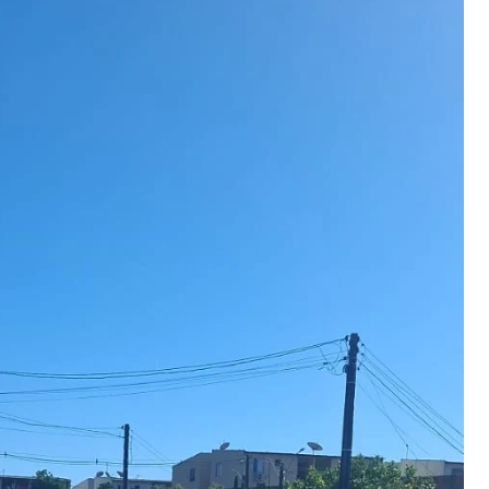
Publicidade
dade imediata da intervenção, visando garantir melhor
ar da comunidade local.