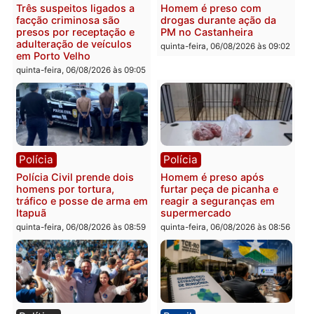
Polícia
Polícia
Jovem é encontrado morto
Homem é esfaqueado no
na Rua dos Cravos e caso
tórax durante briga com
é investigado pela polícia
vizinho no bairro Ulysse
em RO
Guimarães
quinta-feira, 06/08/2026 às 09:26
quinta-feira, 06/08/2026 às 09
Polícia
Polícia
Três suspeitos ligados a
Homem é preso com
facção criminosa são
drogas durante ação da