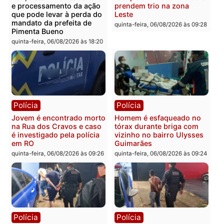
Polícia
Polícia
Polícia Militar apreende
Tragédia na BR-364:
explosivos e embarcação
colisão entre caminhão e
durante patrulhamento
carro deixa quatro mort
fluvial no Rio Madeira em
em Porto Velho
Porto Velho
quinta-feira, 06/08/2026 às 20:
sexta-feira, 07/08/2026 às 09:27
Política
Polícia
Ministro Dias Tofolli , do
Policiais militares
TSE, determina reabertura
recuperam moto furtada 
e processamento da ação
prendem trio na zona
que pode levar à perda do
Leste
mandato da prefeita de
quinta-feira, 06/08/2026 às 09:
Pimenta Bueno
quinta-feira, 06/08/2026 às 18:20