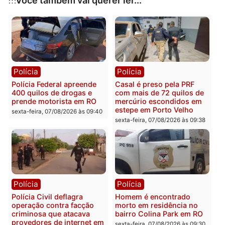
ele se torne mais um instrumento de transformação 
capital.
Publicidade
Categorias
Política
Você também vai querer ler...
Polícia
Polícia
Polícia Federal apreende
Casal é preso pela PRF