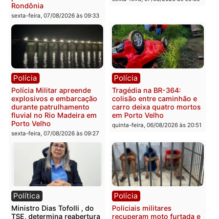
400 quilos de drogas e
com mais de 72 quilos d
prende motorista em RO
mercúrio escondidos em
estepe em Porto Velho
sexta-feira, 07/08/2026 às 09:40
sexta-feira, 07/08/2026 às 09:3
Polícia
Polícia
Polícia Civil deflagra
Homem é encontrado
operação contra facção
morto em residência no
criminosa que atacava
bairro Colina Park em R
provedores de internet em
sexta-feira, 07/08/2026 às 09:3
Rondônia
sexta-feira, 07/08/2026 às 09:33