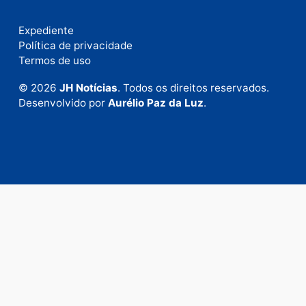
Fale com a nossa redação
Envie suas sugestões de pautas e denúncias, ou en
em contato com nosso departamento comercial pa
anunciar.
Fale Conosco
Rua Elias Gorayeb, 3381
Bairro: Liberdade
Porto Velho - RO