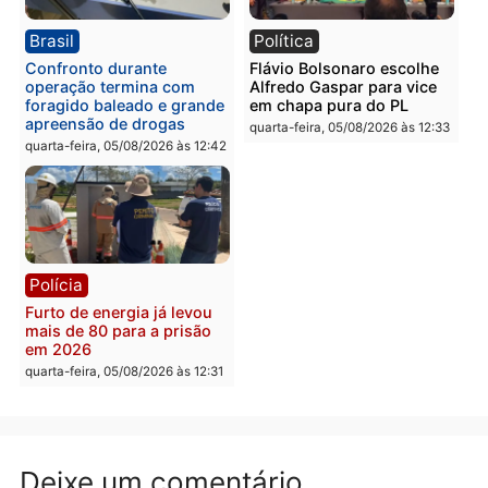
Política
Brasil
Jônatas França é aprovado
TCE reúne candidatos a
na convenção e
Governo e apresenta
confirmado candidato a
diagnóstico que pode
deputado federal pelo
mudar os rumos de
Republicanos
Rondônia
quarta-feira, 05/08/2026 às 15:52
quarta-feira, 05/08/2026 às 12:
Política
Polícia
Violência domina o debate
O dinheiro do crime: PF
eleitoral e segurança vira
apreende R$ 2 milhões 
principal arma dos
Porto Velho e expõe
candidatos ao Governo de
esquema milionário de
Rondônia
lavagem
quarta-feira, 05/08/2026 às 12:48
quarta-feira, 05/08/2026 às 12: