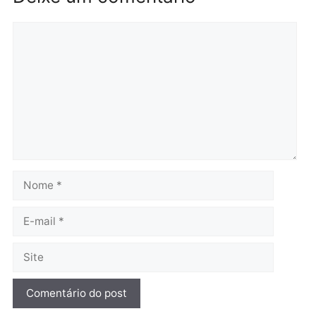
Brasil
Política
Confronto durante
Flávio Bolsonaro escolhe
operação termina com
Alfredo Gaspar para vice
foragido baleado e grande
em chapa pura do PL
apreensão de drogas
quarta-feira, 05/08/2026 às 12:
quarta-feira, 05/08/2026 às 12:42
Polícia
Furto de energia já levou
mais de 80 para a prisão
em 2026
quarta-feira, 05/08/2026 às 12:31