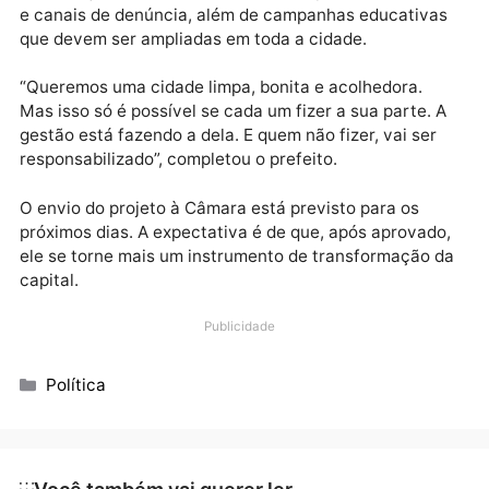
Fiscalização será intensificada com apoio de câmeras e canais de
denúncia, completou Léo Moraes
A proposta que será encaminhada ao Legislativo nos
próximos dias estabelece a penalidade para quem fo
identificado descartando lixo de forma irregular ou
deixando terrenos tomados por entulho e mato alto. 
fiscalização será intensificada com apoio de câmera
e canais de denúncia, além de campanhas educativa
que devem ser ampliadas em toda a cidade.
“Queremos uma cidade limpa, bonita e acolhedora.
Mas isso só é possível se cada um fizer a sua parte. 
gestão está fazendo a dela. E quem não fizer, vai ser
responsabilizado”, completou o prefeito.
O envio do projeto à Câmara está previsto para os
próximos dias. A expectativa é de que, após aprovad