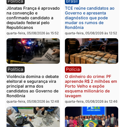
presos por receptação e
PM no Castanheira
adulteração de veículos
quinta-feira, 06/08/2026 às 09:
em Porto Velho
quinta-feira, 06/08/2026 às 09:05
Polícia
Polícia
Polícia Civil prende dois
Homem é preso após
homens por tortura,
furtar peça de picanha e
tráfico e posse de arma em
reagir a seguranças em
Itapuã
supermercado
quinta-feira, 06/08/2026 às 08:59
quinta-feira, 06/08/2026 às 08: