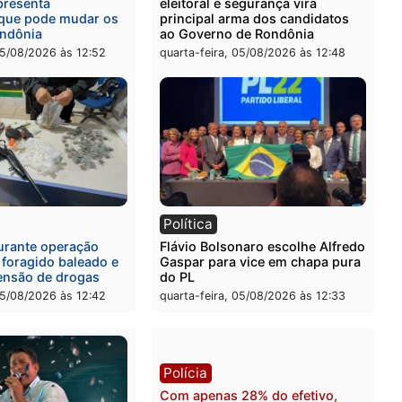
rtura, tráfico e posse de
de picanha e reagir a seg
em Itapuã
em supermercado
-feira, 06/08/2026 às 08:59
quinta-feira, 06/08/2026 às 
l
Política
eúne candidatos ao
Violência domina o debat
no e apresenta
eleitoral e segurança vira
óstico que pode mudar os
principal arma dos candi
 de Rondônia
ao Governo de Rondônia
-feira, 05/08/2026 às 12:52
quarta-feira, 05/08/2026 às 