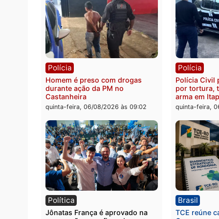
Polícia
Políc
Jovem é encontrado morto na
Homem
Rua dos Cravos e caso é
duran
investigado pela polícia em RO
bairr
quinta-feira, 06/08/2026 às 09:26
quinta
Polícia
Políc
Homem é preso com drogas
Políci