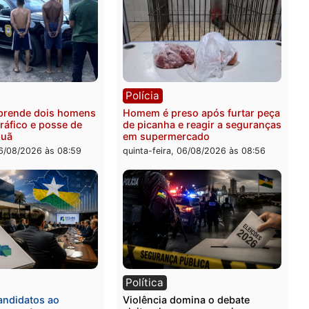
ia
Polícia
 é esfaqueado no tórax
Três suspeitos ligados a 
te briga com vizinho no
criminosa são presos por
o Ulysses Guimarães
receptação e adulteração
veículos em Porto Velho
-feira, 06/08/2026 às 09:24
quinta-feira, 06/08/2026 às 
ia
Polícia
a Civil prende dois homens
Homem é preso após furt