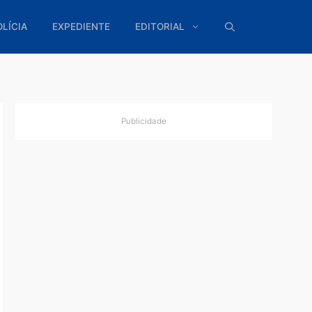
ÍTICA
POLÍCIA
EXPEDIENTE
EDITORIAL
Publicidade
de e
Flora
rança
do e