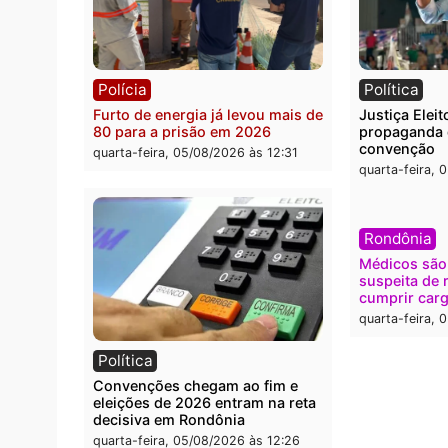
Polícia
Brasi
O dinheiro do crime: PF
Confr
apreende R$ 2 milhões em Porto
termi
Velho e expõe esquema
grand
milionário de lavagem
quarta
quarta-feira, 05/08/2026 às 12:46