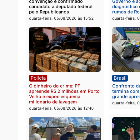
durante ação da PM no
por to
Castanheira
arma 
quinta-feira, 06/08/2026 às 09:02
quinta
Política
Brasi
Jônatas França é aprovado na
TCE r
convenção e confirmado
Gover
candidato a deputado federal
diagn
pelo Republicanos
rumos
quarta-feira, 05/08/2026 às 15:52
quarta