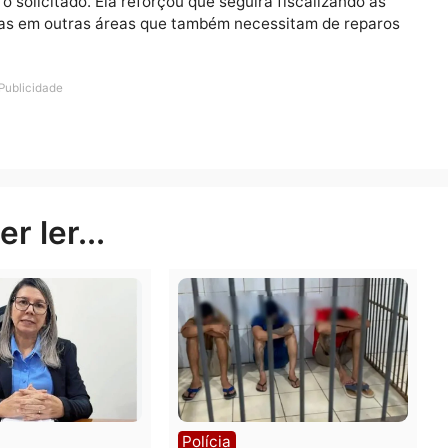
diários, tanto pela dificuldade de trafegar quanto pela
dade urbana. Nosso mandato atua diretamente nas ruas,
poder público”, afirmou Sofia Andrade.
adora também acompanhou a execução dos trabalhos pa
orme o solicitado. Ela reforçou que seguirá fiscalizand
melhorias em outras áreas que também necessitam de r
Publicidade
rer ler...