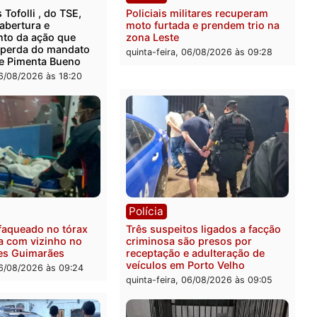
ica
Polícia
ro Dias Tofolli , do TSE,
Policiais militares recupe
ina reabertura e
moto furtada e prendem t
ssamento da ação que
zona Leste
levar à perda do mandato
quinta-feira, 06/08/2026 às 
feita de Pimenta Bueno
feira, 06/08/2026 às 18:20