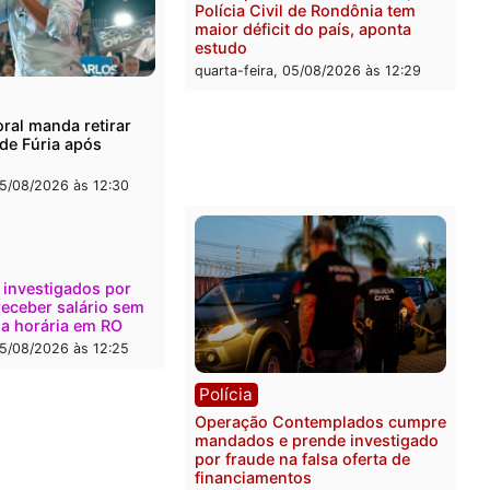
l
Política
onto durante operação
Flávio Bolsonaro escolhe 
na com foragido baleado e
Gaspar para vice em chap
e apreensão de drogas
do PL
-feira, 05/08/2026 às 12:42
quarta-feira, 05/08/2026 às 
Polícia
Com apenas 28% do efeti
Polícia Civil de Rondônia
maior déficit do país, apo
estudo
quarta-feira, 05/08/2026 às 