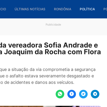
🏠 INÍCIO
ÚLTIMAS NOTÍCIAS
RONDÔNIA
POL
Publicidade
ido da vereadora Sofia Andra
a rua Joaquim da Rocha com 
stacou que a situação da via comprometia a segu
, já que o asfalto estava severamente desgasta
o risco de acidentes e danos aos veículos.