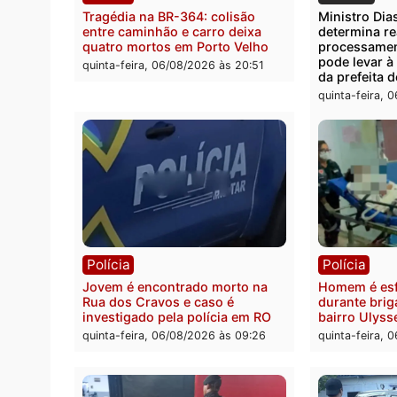
Polícia
Polít
Tragédia na BR-364: colisão
Minist
entre caminhão e carro deixa
determ
quatro mortos em Porto Velho
proce
pode 
quinta-feira, 06/08/2026 às 20:51
da pre
quinta-