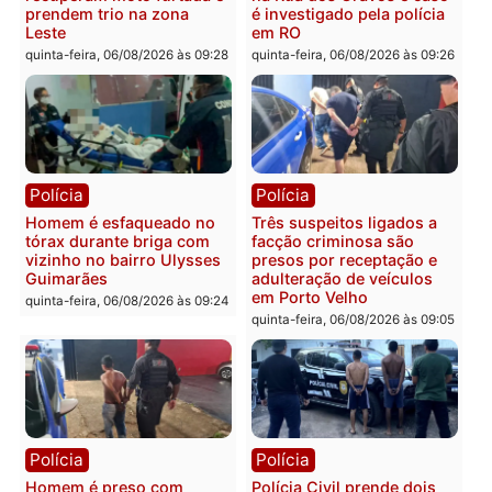
Você também vai querer ler...
Polícia
Polícia
Policiais militares
Jovem é encontrado mor
recuperam moto furtada e
na Rua dos Cravos e cas
prendem trio na zona
é investigado pela políci
Leste
em RO
quinta-feira, 06/08/2026 às 09:28
quinta-feira, 06/08/2026 às 09:
Polícia
Polícia