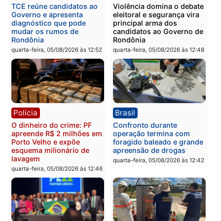
Polícia
Política
Homem é preso após
Jônatas França é aprova
furtar peça de picanha e
na convenção e
reagir a seguranças em
confirmado candidato a
supermercado
deputado federal pelo
Republicanos
quinta-feira, 06/08/2026 às 08:56
quarta-feira, 05/08/2026 às 15:
Brasil
Política
TCE reúne candidatos ao
Violência domina o deba
Governo e apresenta
eleitoral e segurança vir
diagnóstico que pode
principal arma dos
mudar os rumos de
candidatos ao Governo 
Rondônia
Rondônia