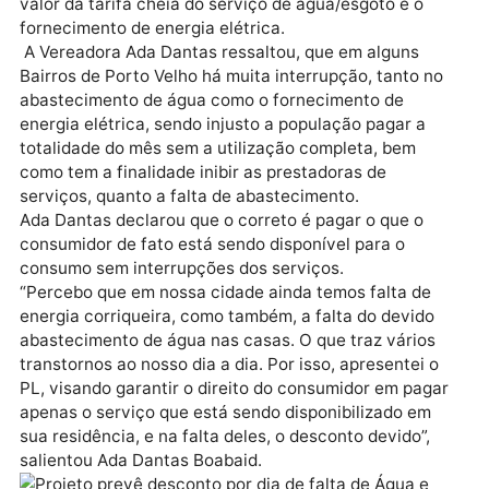
O referido PL, estabelece o desconto sobre o valor d
tarifa mínima mensal de serviço de abastecimento d
água e fornecimento de energia elétrica no âmbito d
município de Porto Velho.
A justificativa da parlamentar, para aprovação do PL
garantir o desconto de 1/3 (um trinta avos), sobre o
valor da tarifa cheia do serviço de água/esgoto e o
fornecimento de energia elétrica.
A Vereadora Ada Dantas ressaltou, que em alguns
Bairros de Porto Velho há muita interrupção, tanto n
abastecimento de água como o fornecimento de
energia elétrica, sendo injusto a população pagar a
totalidade do mês sem a utilização completa, bem
como tem a finalidade inibir as prestadoras de
serviços, quanto a falta de abastecimento.
Ada Dantas declarou que o correto é pagar o que o
consumidor de fato está sendo disponível para o
consumo sem interrupções dos serviços.
“Percebo que em nossa cidade ainda temos falta de