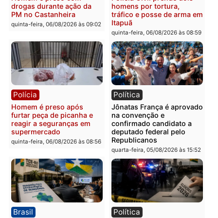
Homem é esfaqueado no
Três suspeitos ligados a
tórax durante briga com
facção criminosa são
vizinho no bairro Ulysses
presos por receptação e
Guimarães
adulteração de veículos
em Porto Velho
quinta-feira, 06/08/2026 às 09:24
quinta-feira, 06/08/2026 às 09:
Polícia
Polícia
Homem é preso com
Polícia Civil prende dois
drogas durante ação da
homens por tortura,
PM no Castanheira
tráfico e posse de arma 
Itapuã
quinta-feira, 06/08/2026 às 09:02
quinta-feira, 06/08/2026 às 08: