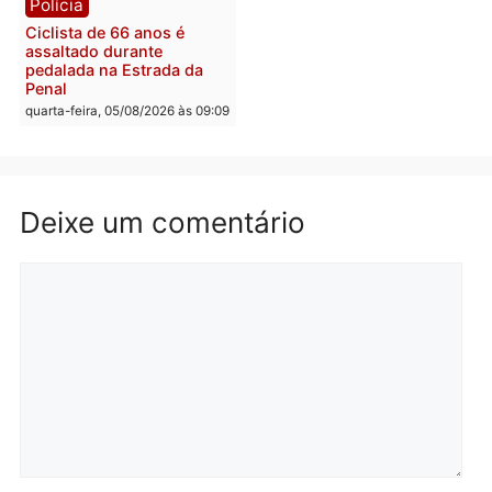
Convenções chegam ao
quarta-feira, 05/08/2026 às 12:
fim e eleições de 2026
entram na reta decisiva em
Rondônia
quarta-feira, 05/08/2026 às 12:26
Polícia
Polícia
Operação Contemplados
Adolescentes são
cumpre mandados e
apreendidos após furto 
prende investigado por
farmácia na zona sul de
fraude na falsa oferta de
Porto Velho
financiamentos
quarta-feira, 05/08/2026 às 09:
quarta-feira, 05/08/2026 às 12:22