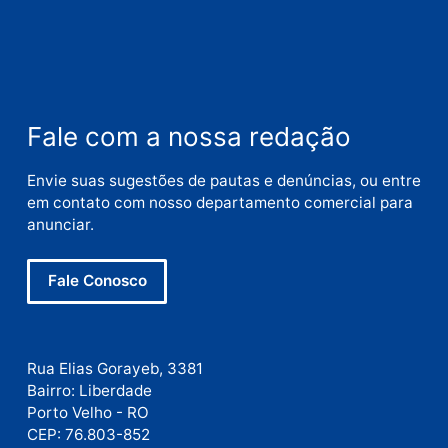
Nome
E-
mail
Site
Este site utiliza o Akismet para reduzir spam.
Saiba
como seus dados em comentários são processados
.