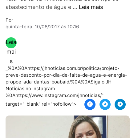
referido PL, estabelece o desconto sobre o
valor da tarifa mínima mensal de serviço de
abastecimento de água e ...
Leia mais
Por
quinta-feira, 10/08/2017 às 10:16
Leia
mai
s
_%0A%0Ahttps://jhnoticias.com.br/politica/projeto-
preve-desconto-por-dia-de-falta-de-agua-e-energi
propoe-ada-dantas-boabaid/%0A%0ASiga o JH
Notícias no Instagram
%0Ahttps://www.instagram.com/jhnoticias/"
target="_blank" rel="nofollow">