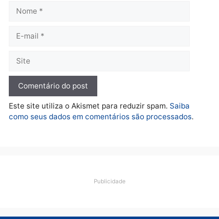
Polícia
Ciclista de 66 anos é
assaltado durante
pedalada na Estrada da
Penal
quarta-feira, 05/08/2026 às 09:09
Deixe um comentário
Comentário