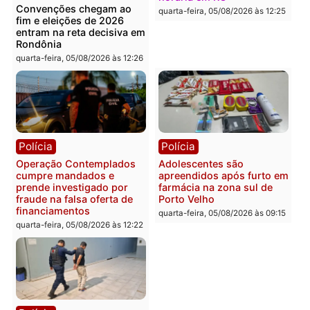
Flávio Bolsonaro escolhe
Furto de energia já levou
Alfredo Gaspar para vice
mais de 80 para a prisão
em chapa pura do PL
em 2026
quarta-feira, 05/08/2026 às 12:33
quarta-feira, 05/08/2026 às 12:
Polícia
Com apenas 28% do
efetivo, Polícia Civil de
Rondônia tem maior défic
Política
do país, aponta estudo
Justiça Eleitoral manda
quarta-feira, 05/08/2026 às 12:
retirar propaganda de
Fúria após convenção
quarta-feira, 05/08/2026 às 12:30
Rondônia
Médicos são investigado
por suspeita de receber
salário sem cumprir car
Política
horária em RO