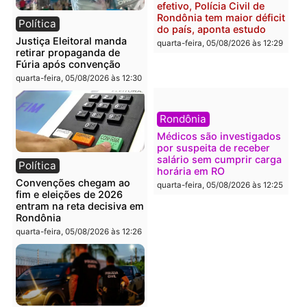
Brasil
Política
TCE reúne candidatos ao
Violência domina o deba
Governo e apresenta
eleitoral e segurança vir
diagnóstico que pode
principal arma dos
mudar os rumos de
candidatos ao Governo 
Rondônia
Rondônia
quarta-feira, 05/08/2026 às 12:52
quarta-feira, 05/08/2026 às 12:
Polícia
Brasil
O dinheiro do crime: PF
Confronto durante
apreende R$ 2 milhões em
operação termina com
Porto Velho e expõe
foragido baleado e gran
esquema milionário de
apreensão de drogas
lavagem
quarta-feira, 05/08/2026 às 12: