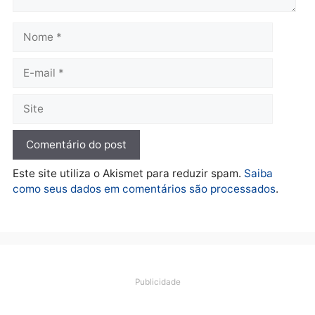
Fúria após convenção
quarta-feira, 05/08/2026 às 12:30
Rondônia
Médicos são investigado
por suspeita de receber
salário sem cumprir car
Política
horária em RO
Convenções chegam ao
quarta-feira, 05/08/2026 às 12:
fim e eleições de 2026
entram na reta decisiva em
Rondônia
quarta-feira, 05/08/2026 às 12:26
Polícia
Operação Contemplados