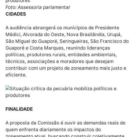
decisivo para esse resultado.
AUDIÊNCIA PÚBLICA
Nesta quinta-feira (8), às 19h, o Teatro Municipal de
São Miguel do Guaporé será palco de mais uma
audiência pública promovida pela Comissão de Meio
Ambiente da Assembleia Legislativa de Rondônia.
CRISPIN
O encontro, liderado pelo presidente da Comissão,
deputado Ismael Crispin, marcará um momento
decisivo no processo de atualização do Zoneamento
Socioeconômico-Ecológico (ZSEE) do estado.