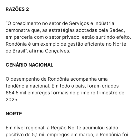
O maior saldo de empregos foi registrado entre os
jovens de 18 a 24 anos, com 707 vagas. Entre os
municípios, a capital Porto Velho liderou com 724
novas vagas, seguida por Vilhena (231), Ji-Paraná
(128), Machadinho d’Oeste (123) e Rolim de Moura
(110).
RAZÕES
Para o vice-governador e secretário da Sedec, Sérgi
Gonçalves, os resultados refletem o empenho do
governo em apoiar o empreendedorismo e fortalecer
os setores produtivos.
RAZÕES 2