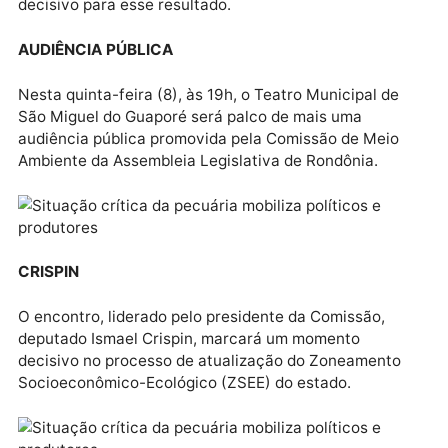
“O crescimento no setor de Serviços e Indústria
demonstra que, as estratégias adotadas pela Sedec,
em parceria com o setor privado, estão surtindo efei
Rondônia é um exemplo de gestão eficiente no Nort
do Brasil”, afirma Gonçalves.
CENÁRIO NACIONAL
O desempenho de Rondônia acompanha uma
tendência nacional. Em todo o país, foram criados
654,5 mil empregos formais no primeiro trimestre de
2025.
NORTE
Em nível regional, a Região Norte acumulou saldo
positivo de 5,1 mil empregos em março, e Rondônia fo