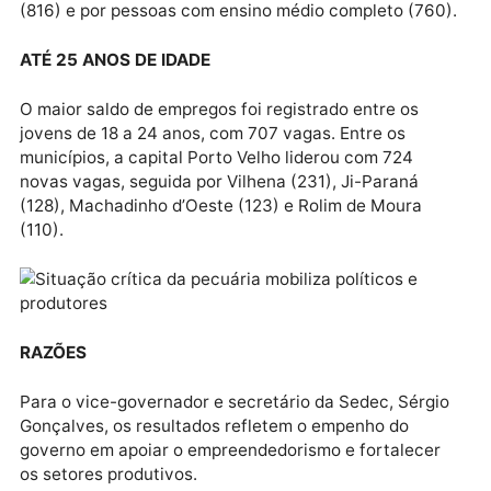
SERVIÇOS
O setor de Serviços foi o principal responsável pelo
desempenho no mês de março, com mil novas vagas,
seguido pela Indústria, que criou 420 empregos.
PERFIL
Segundo os dados do Novo Caged, a maioria das va
geradas em março foram preenchidas por mulheres
(816) e por pessoas com ensino médio completo (760
ATÉ 25 ANOS DE IDADE