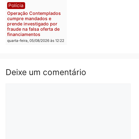
quarta-feira, 05/08/2026 às 12:46
Política
Polícia
Flávio Bolsonaro escolhe
Furto de energia já levou
Alfredo Gaspar para vice
mais de 80 para a prisão
em chapa pura do PL
em 2026
quarta-feira, 05/08/2026 às 12:33
quarta-feira, 05/08/2026 às 12:
Polícia
Com apenas 28% do
efetivo, Polícia Civil de
Rondônia tem maior défic
Política
do país, aponta estudo
Justiça Eleitoral manda
quarta-feira, 05/08/2026 às 12:
retirar propaganda de