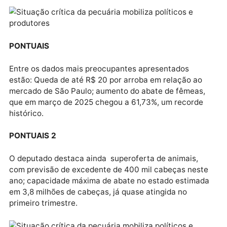
Segundo o deputado, o impacto direto sobre os
produtores é alarmante. “Estimativas apontam que,
apenas em 2024, o prejuízo ultrapassou R$ 500
milhões — podendo chegar a R$ 1 bilhão em moment
de pico de defasagem”, afirmou Pedro.
PONTUAIS
Entre os dados mais preocupantes apresentados
estão: Queda de até R$ 20 por arroba em relação ao
mercado de São Paulo; aumento do abate de fêmeas
que em março de 2025 chegou a 61,73%, um recorde
histórico.
PONTUAIS 2