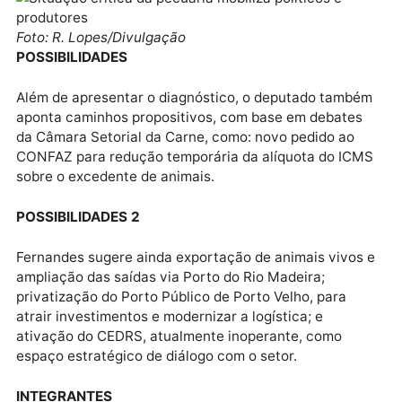
O deputado destaca ainda superoferta de animais,
com previsão de excedente de 400 mil cabeças nest
ano; capacidade máxima de abate no estado estima
em 3,8 milhões de cabeças, já quase atingida no
primeiro trimestre.
Foto: R. Lopes/Divulgação
POSSIBILIDADES
Além de apresentar o diagnóstico, o deputado tamb
aponta caminhos propositivos, com base em debate
da Câmara Setorial da Carne, como: novo pedido ao
CONFAZ para redução temporária da alíquota do IC
sobre o excedente de animais.