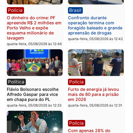
Polícia
Polícia
Homem é preso com
Polícia Civil prende dois
drogas durante ação da
homens por tortura,
PM no Castanheira
tráfico e posse de arma 
Itapuã
quinta-feira, 06/08/2026 às 09:02
quinta-feira, 06/08/2026 às 08:
Polícia
Política
Homem é preso após
Jônatas França é aprova
furtar peça de picanha e
na convenção e
reagir a seguranças em
confirmado candidato a
supermercado
deputado federal pelo
Republicanos
quinta-feira, 06/08/2026 às 08:56
quarta-feira, 05/08/2026 às 15: