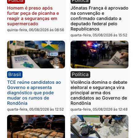
Leste
em RO
quinta-feira, 06/08/2026 às 09:28
quinta-feira, 06/08/2026 às 09:
Polícia
Polícia
Homem é esfaqueado no
Três suspeitos ligados a
tórax durante briga com
facção criminosa são
vizinho no bairro Ulysses
presos por receptação e
Guimarães
adulteração de veículos
em Porto Velho
quinta-feira, 06/08/2026 às 09:24
quinta-feira, 06/08/2026 às 09: