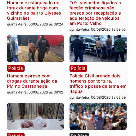
Polícia
Política
Tragédia na BR-364:
Ministro Dias Tofolli , do
colisão entre caminhão e
TSE, determina reabertu
carro deixa quatro mortos
e processamento da açã
em Porto Velho
que pode levar à perda d
mandato da prefeita de
quinta-feira, 06/08/2026 às 20:51
Pimenta Bueno
quinta-feira, 06/08/2026 às 18:
Polícia
Polícia
Policiais militares
Jovem é encontrado mor
recuperam moto furtada e
na Rua dos Cravos e cas
prendem trio na zona
é investigado pela políci