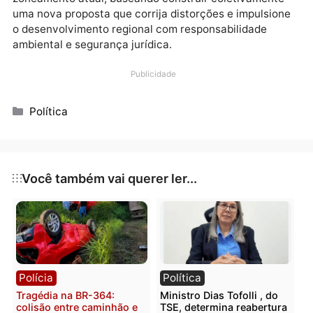
Foto: Assessoria parlamentar
CIDADES
A audiência abrangerá os municípios de Presidente
Médici, Alvorada do Oeste, Nova Brasilândia, Urupá,
São Miguel do Guaporé, Seringueiras, São Francisco
Guaporé e Costa Marques, reunindo lideranças
políticas, produtores rurais, entidades ambientais,
técnicos, associações e moradores que desejam
contribuir com um projeto de zoneamento mais justo
eficiente.
FINALIDADE