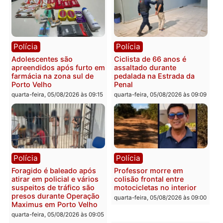
efetivo, Polícia Civil de
Rondônia tem maior déficit
Política
do país, aponta estudo
Convenções chegam ao
quarta-feira, 05/08/2026 às 12:29
fim e eleições de 2026
entram na reta decisiva 
Rondônia
quarta-feira, 05/08/2026 às 12:
Rondônia
Médicos são investigados
por suspeita de receber
salário sem cumprir carga
Polícia
horária em RO
Operação Contemplados
quarta-feira, 05/08/2026 às 12:25
cumpre mandados e
prende investigado por
fraude na falsa oferta de
financiamentos
quarta-feira, 05/08/2026 às 12: