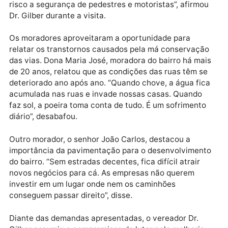
afetam diretamente a qualidade de vida da populaçã
“Estamos aqui para escutar as pessoas e compreend
suas necessidades. O que vimos hoje é um reflexo d
anos de descaso com o Bairro Nacional. As ruas est
em péssimo estado, o que dificulta o trânsito de
veículos, prejudica o transporte público e coloca em
risco a segurança de pedestres e motoristas”, afirmo
Dr. Gilber durante a visita.
Os moradores aproveitaram a oportunidade para
relatar os transtornos causados pela má conservaç
das vias. Dona Maria José, moradora do bairro há ma
de 20 anos, relatou que as condições das ruas têm s
deteriorado ano após ano. “Quando chove, a água fi
acumulada nas ruas e invade nossas casas. Quando
faz sol, a poeira toma conta de tudo. É um sofriment
diário”, desabafou.