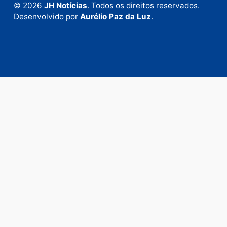
Fale com a nossa redação
Envie suas sugestões de pautas e denúncias, ou en
em contato com nosso departamento comercial pa
anunciar.
Fale Conosco
Rua Elias Gorayeb, 3381
Bairro: Liberdade
Porto Velho - RO
CEP: 76.803-852
+55 (69) 99992-9180