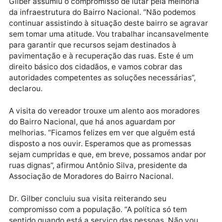
Outro morador, o senhor João Carlos, destacou a
importância da pavimentação para o desenvolvimen
do bairro. “Sem estradas decentes, fica difícil atrair
novos negócios para cá. As empresas não querem
investir em um lugar onde nem os caminhões
conseguem passar direito”, disse.
Diante das demandas apresentadas, o vereador Dr.
Gilber assumiu o compromisso de lutar pela melhoria
da infraestrutura do Bairro Nacional. “Não podemos
continuar assistindo à situação deste bairro se agra
sem tomar uma atitude. Vou trabalhar incansavelme
para garantir que recursos sejam destinados à
pavimentação e à recuperação das ruas. Este é um
direito básico dos cidadãos, e vamos cobrar das
autoridades competentes as soluções necessárias”,
declarou.
A visita do vereador trouxe um alento aos moradores