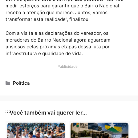
do Bairro Nacional, que há anos aguardam por
melhorias. “Ficamos felizes em ver que alguém está
disposto a nos ouvir. Esperamos que as promessas
sejam cumpridas e que, em breve, possamos andar p
ruas dignas”, afirmou Antônio Silva, presidente da
Associação de Moradores do Bairro Nacional.
Dr. Gilber concluiu sua visita reiterando seu
compromisso com a população. “A política só tem
sentido quando está a serviço das pessoas. Não vou
medir esforços para garantir que o Bairro Nacional
receba a atenção que merece. Juntos, vamos
transformar esta realidade”, finalizou.
Com a visita e as declarações do vereador, os
moradores do Bairro Nacional agora aguardam
ansiosos pelas próximas etapas dessa luta por
infraestrutura e qualidade de vida.