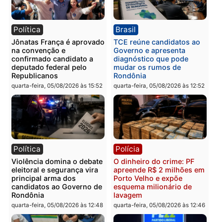
Publicidade
Categorias
Política
Você também vai querer ler...
Política
Brasil
Jônatas França é aprovado
TCE reúne candidatos a
na convenção e
Governo e apresenta
confirmado candidato a
diagnóstico que pode