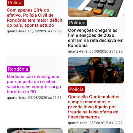
Brasil
Política
Confronto durante
Flávio Bolsonaro escolhe
operação termina com
Alfredo Gaspar para vice
foragido baleado e grande
em chapa pura do PL
apreensão de drogas
quarta-feira, 05/08/2026 às 12:
quarta-feira, 05/08/2026 às 12:42
Polícia
Política
Furto de energia já levou
Justiça Eleitoral manda
mais de 80 para a prisão
retirar propaganda de
em 2026
Fúria após convenção
quarta-feira, 05/08/2026 às 12:31
quarta-feira, 05/08/2026 às 12:
Polícia
Com apenas 28% do