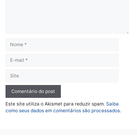
flagrante por tráfico de
de drogas e porte ilegal 
drogas no bairro Aponiã
arma na zona leste de
em Porto Velho
Porto Velho
terça-feira, 04/08/2026 às 09:24
terça-feira, 04/08/2026 às 09:1
Política
De olho no fundo eleitoral?
Jair Montes lança o
próprio filho para
deputado federal e
movimentação desperta
suspeitas
terça-feira, 04/08/2026 às 09:19