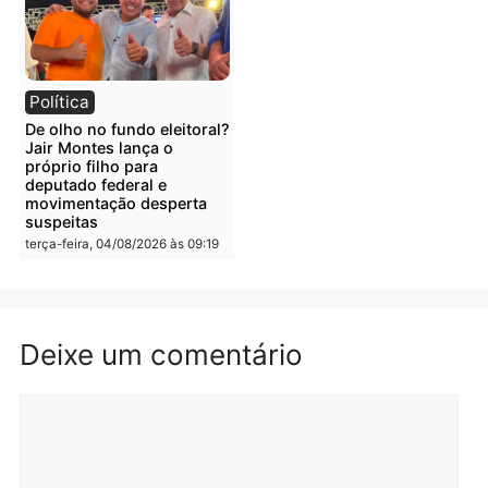
Maximus em Porto Velho
quarta-feira, 05/08/2026 às 09:05
Polícia
Polícia
Irmãos de 7 e 14 anos
Dupla é presa por tráfico
morrem atropelados por
de drogas em Porto Velh
utilitário na BR-470
quarta-feira, 05/08/2026 às 08
quarta-feira, 05/08/2026 às 08:58
Polícia
Polícia
Homem é preso em
Jovem é preso por tráfic