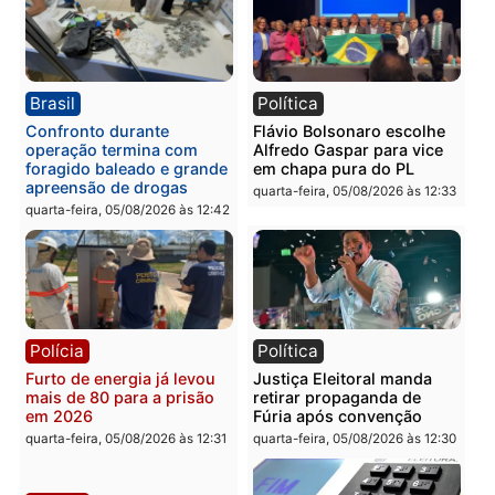
deputado federal pelo
mudar os rumos de
Republicanos
Rondônia
quarta-feira, 05/08/2026 às 15:52
quarta-feira, 05/08/2026 às 12:
Política
Polícia
Violência domina o debate
O dinheiro do crime: PF
eleitoral e segurança vira
apreende R$ 2 milhões 
principal arma dos
Porto Velho e expõe
candidatos ao Governo de
esquema milionário de
Rondônia
lavagem
quarta-feira, 05/08/2026 às 12:48
quarta-feira, 05/08/2026 às 12: