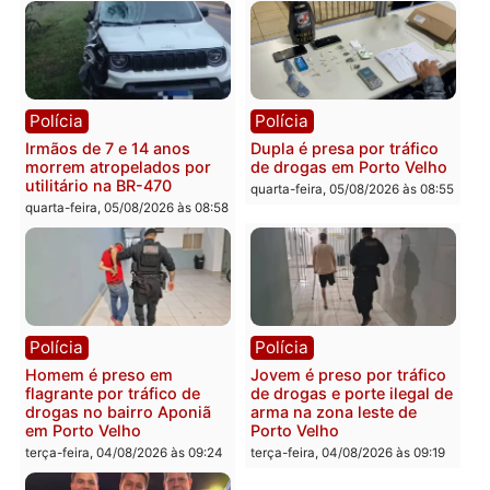
Polícia
Polícia
Adolescentes são
Ciclista de 66 anos é
apreendidos após furto em
assaltado durante
farmácia na zona sul de
pedalada na Estrada da
Porto Velho
Penal
quarta-feira, 05/08/2026 às 09:15
quarta-feira, 05/08/2026 às 09
Polícia
Polícia
Foragido é baleado após
Professor morre em
atirar em policial e vários
colisão frontal entre
suspeitos de tráfico são
motocicletas no interior
presos durante Operação
quarta-feira, 05/08/2026 às 09