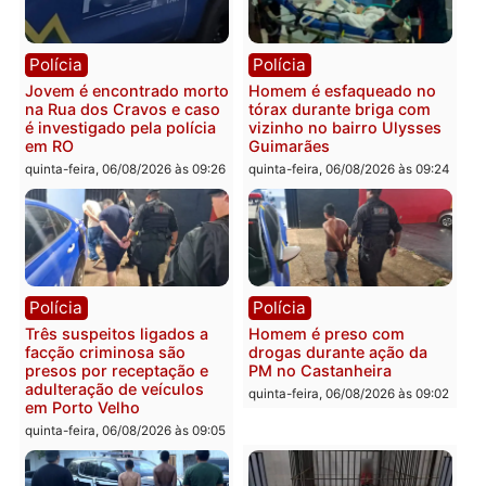
Política
Polícia
Ministro Dias Tofolli , do
Policiais militares
TSE, determina reabertura
recuperam moto furtada 
e processamento da ação
prendem trio na zona
que pode levar à perda do
Leste
mandato da prefeita de
quinta-feira, 06/08/2026 às 09:
Pimenta Bueno
quinta-feira, 06/08/2026 às 18:20
Polícia
Polícia
Jovem é encontrado morto
Homem é esfaqueado no
na Rua dos Cravos e caso
tórax durante briga com
é investigado pela polícia
vizinho no bairro Ulysse
em RO
Guimarães
quinta-feira, 06/08/2026 às 09:26
quinta-feira, 06/08/2026 às 09