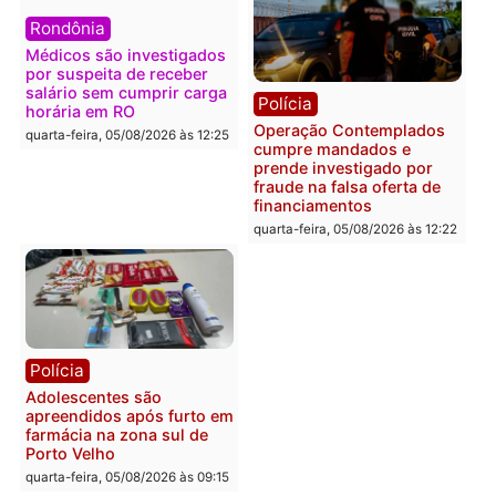
Polícia
Política
Furto de energia já levou
Justiça Eleitoral manda
mais de 80 para a prisão
retirar propaganda de
em 2026
Fúria após convenção
quarta-feira, 05/08/2026 às 12:31
quarta-feira, 05/08/2026 às 12:
Polícia
Com apenas 28% do
efetivo, Polícia Civil de
Rondônia tem maior déficit
Política
do país, aponta estudo
Convenções chegam ao
quarta-feira, 05/08/2026 às 12:29
fim e eleições de 2026
entram na reta decisiva 
Rondônia
quarta-feira, 05/08/2026 às 12: