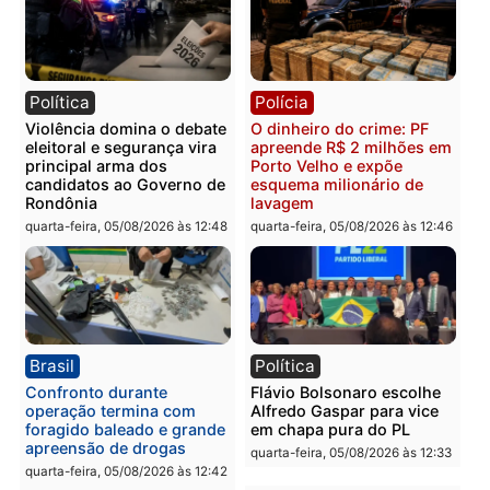
tráfico e posse de arma em
reagir a seguranças em
Itapuã
supermercado
quinta-feira, 06/08/2026 às 08:59
quinta-feira, 06/08/2026 às 08:
Política
Brasil
Jônatas França é aprovado
TCE reúne candidatos a
na convenção e
Governo e apresenta
confirmado candidato a
diagnóstico que pode
deputado federal pelo
mudar os rumos de
Republicanos
Rondônia
quarta-feira, 05/08/2026 às 15:52
quarta-feira, 05/08/2026 às 12: