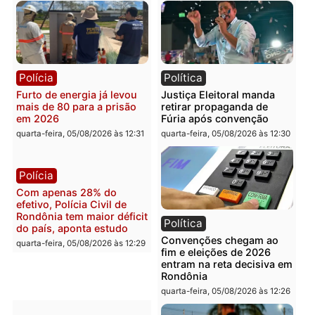
Política
Polícia
Violência domina o debate
O dinheiro do crime: PF
eleitoral e segurança vira
apreende R$ 2 milhões 
principal arma dos
Porto Velho e expõe
candidatos ao Governo de
esquema milionário de
Rondônia
lavagem
quarta-feira, 05/08/2026 às 12:48
quarta-feira, 05/08/2026 às 12:
Brasil
Política
Confronto durante
Flávio Bolsonaro escolhe
operação termina com
Alfredo Gaspar para vice
foragido baleado e grande
em chapa pura do PL
apreensão de drogas
quarta-feira, 05/08/2026 às 12:
quarta-feira, 05/08/2026 às 12:42