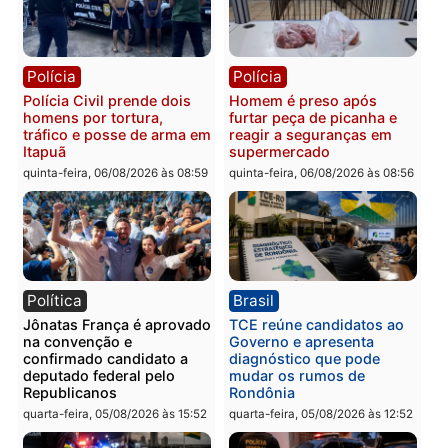
Polícia
Polícia
Três suspeitos ligados a
Homem é preso com
facção criminosa são
drogas durante ação da
presos por receptação e
PM no Castanheira
adulteração de veículos
quinta-feira, 06/08/2026 às 09:
em Porto Velho
quinta-feira, 06/08/2026 às 09:05
Polícia
Polícia
Polícia Civil prende dois
Homem é preso após
homens por tortura,
furtar peça de picanha e