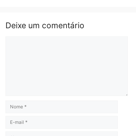
Rondônia
Médicos são investigados
por suspeita de receber
salário sem cumprir carga
Polícia
horária em RO
Operação Contemplados
quarta-feira, 05/08/2026 às 12:25
cumpre mandados e
prende investigado por
fraude na falsa oferta de
financiamentos
quarta-feira, 05/08/2026 às 12:
Polícia
Adolescentes são
apreendidos após furto em
farmácia na zona sul de