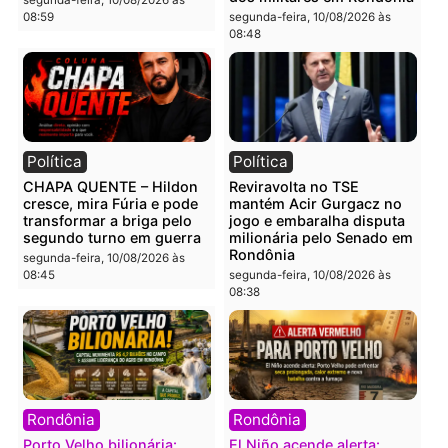
segunda-feira, 10/08/2026 às
segunda-feira, 10/08/2026 às
09:13
09:10
Polícia
Polícia
Tentativa de homicídio
Homem é encontrado
falha e agressor é
morto com sinais de
imobilizado após escolher
violência em residência 
alvo errado em RO
Cidade Baixa em RO
segunda-feira, 10/08/2026 às
segunda-feira, 10/08/2026 às
09:06
09:03
Polícia
Política