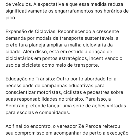
colaborar para que essas ações sejam efetivas e
cheguem à população de forma rápida e eficiente”,
declarou Zé Paroca.
Entre os projetos discutidos durante a visita, alguns
chamaram especial atenção:
Modernização do Sistema Semafórico: A Semtran es
investindo em tecnologia para sincronizar os
semáforos da cidade, permitindo um fluxo mais fluid
de veículos. A expectativa é que essa medida reduza
significativamente os engarrafamentos nos horários
pico.
Expansão de Ciclovias: Reconhecendo a crescente
demanda por modais de transporte sustentáveis, a
prefeitura planeja ampliar a malha cicloviária da
cidade. Além disso, está em estudo a criação de