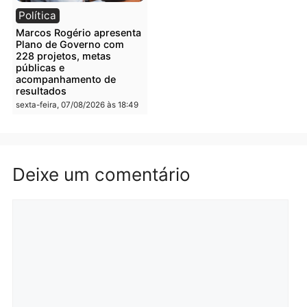
Rondônia
Rondônia
Porto Velho bilionária:
El Niño acende alerta:
capital movimenta R$ 4,2
Porto Velho pode enfrent
bilhões no campo e
seca prolongada, calor
assume liderança do agro
extremo e nova batalha
em Rondônia
contra a fumaça
segunda-feira, 10/08/2026 às
segunda-feira, 10/08/2026 às
08:34
08:31
Polícia
Política
PM encontra drogas em
ELEIÇÕES 2026 – TCE