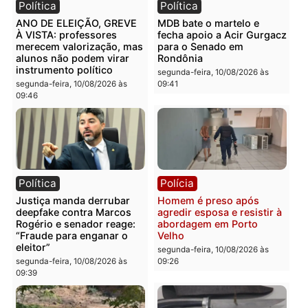
Política
Notícias
Com aval de Bolsonaro,
BR-364, A RODOVIA DA
Bruno Scheid cresce nas
MORTE: cinco vidas
ruas e tenta transformar
perdidas em mais uma
força da direita em vaga
tragédia que escancara 
no Senado
perigo nas estradas de
Rondônia
segunda-feira, 10/08/2026 às
09:51
segunda-feira, 10/08/2026 às
09:48
Política
Política
ANO DE ELEIÇÃO, GREVE
MDB bate o martelo e