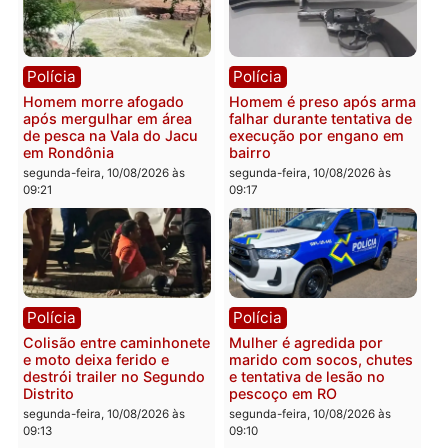
À VISTA: professores
fecha apoio a Acir Gurga
merecem valorização, mas
para o Senado em
alunos não podem virar
Rondônia
instrumento político
segunda-feira, 10/08/2026 às
segunda-feira, 10/08/2026 às
09:41
09:46
Política
Polícia
Justiça manda derrubar
Homem é preso após
deepfake contra Marcos
agredir esposa e resistir 
Rogério e senador reage:
abordagem em Porto
“Fraude para enganar o
Velho
eleitor”
segunda-feira, 10/08/2026 às
segunda-feira, 10/08/2026 às
09:26
09:39