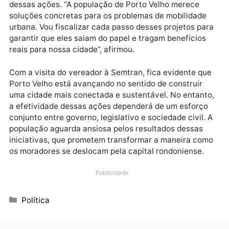
bicicletários em pontos estratégicos, incentivando o
uso da bicicleta como meio de transporte.
Educação no Trânsito: Outro ponto abordado foi a
necessidade de campanhas educativas para
conscientizar motoristas, ciclistas e pedestres sobre
suas responsabilidades no trânsito. Para isso, a
Semtran pretende lançar uma série de ações voltad
para escolas e comunidades.
Ao final do encontro, o vereador Zé Paroca reiterou
seu compromisso em acompanhar de perto a execu
dessas ações. “A população de Porto Velho merece
soluções concretas para os problemas de mobilidad
urbana. Vou fiscalizar cada passo desses projetos pa
garantir que eles saiam do papel e tragam benefícios
reais para nossa cidade”, afirmou.