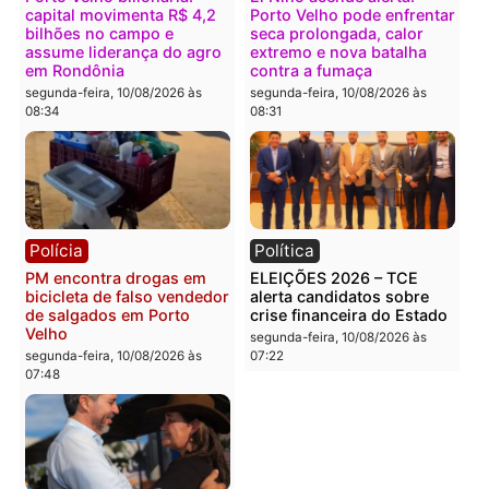
Grave acidente deixa casal
DE VOLTA À ASSEMBLEIA
ferido e com amputação
Jesuíno Boabaid aposta 
após moto ser atingida por
força do PSD e pode
carro na BR-364
retomar representação
dos militares em Rondôn
segunda-feira, 10/08/2026 às
08:59
segunda-feira, 10/08/2026 às
08:48
Política
Política
CHAPA QUENTE – Hildon
Reviravolta no TSE
cresce, mira Fúria e pode
mantém Acir Gurgacz no
transformar a briga pelo
jogo e embaralha disput
segundo turno em guerra
milionária pelo Senado 
Rondônia
segunda-feira, 10/08/2026 às
08:45
segunda-feira, 10/08/2026 às
08:38