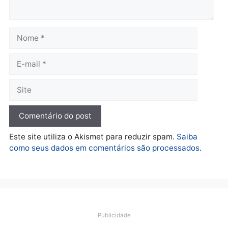
bicicleta de falso vendedor
alerta candidatos sobre
de salgados em Porto
crise financeira do Estad
Velho
segunda-feira, 10/08/2026 às
segunda-feira, 10/08/2026 às
07:22
07:48
Política
Marcos Rogério apresenta
Plano de Governo com
228 projetos, metas
públicas e
acompanhamento de
resultados
sexta-feira, 07/08/2026 às 18:49