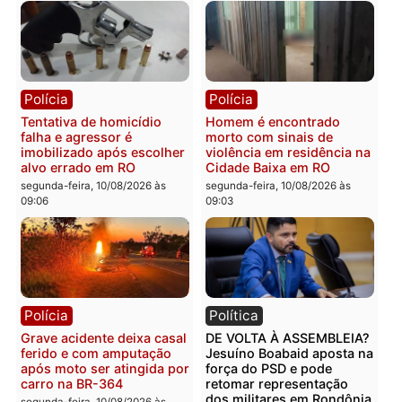
Polícia
Polícia
Homem morre afogado
Homem é preso após ar
após mergulhar em área
falhar durante tentativa 
de pesca na Vala do Jacu
execução por engano e
em Rondônia
bairro
segunda-feira, 10/08/2026 às
segunda-feira, 10/08/2026 às
09:21
09:17
Polícia
Polícia
Colisão entre caminhonete
Mulher é agredida por
e moto deixa ferido e
marido com socos, chut
destrói trailer no Segundo
e tentativa de lesão no
Distrito
pescoço em RO