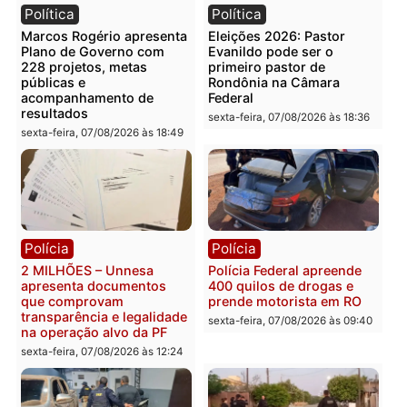
Categorias
Política
Você também vai querer ler...
Política
Política
Marcos Rogério apresenta
Eleições 2026: Pastor
Plano de Governo com
Evanildo pode ser o
228 projetos, metas
primeiro pastor de
públicas e
Rondônia na Câmara
acompanhamento de
Federal
resultados
sexta-feira, 07/08/2026 às 18:3