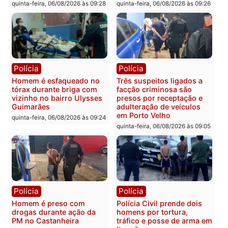
Polícia
Política
Tragédia na BR-364:
Ministro Dias Tofolli , do
colisão entre caminhão e
TSE, determina reabertu
carro deixa quatro mortos
e processamento da açã
em Porto Velho
que pode levar à perda d
mandato da prefeita de
quinta-feira, 06/08/2026 às 20:51
Pimenta Bueno
quinta-feira, 06/08/2026 às 18:
Polícia
Polícia
Policiais militares
Jovem é encontrado mor
recuperam moto furtada e
na Rua dos Cravos e cas
prendem trio na zona
é investigado pela políci
Leste
em RO