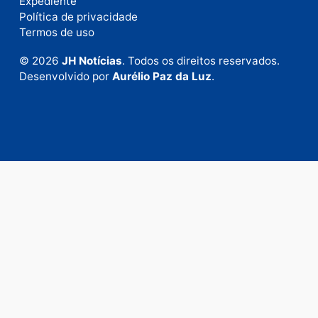
Fale com a nossa redação
Envie suas sugestões de pautas e denúncias, ou en
em contato com nosso departamento comercial pa
anunciar.
Fale Conosco
Rua Elias Gorayeb, 3381
Bairro: Liberdade
Porto Velho - RO