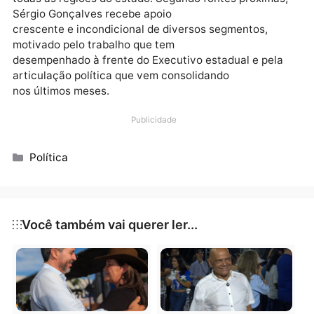
promoverá demissões em massa quando
assumir o governo em abril de 2026 — informação q
ele classificou como fake news. O vicegovernador
afirmou que não há qualquer plano nesse sentido e
reforçou que sua intenção é
garantir estabilidade administrativa e continuidade 
serviços públicos.
Com a agenda ainda em andamento, o vice-governa
tem sido procurado por lideranças de
todas as regiões do estado. Segundo fontes próxima
Sérgio Gonçalves recebe apoio
crescente e incondicional de diversos segmentos,
motivado pelo trabalho que tem
desempenhado à frente do Executivo estadual e pel
articulação política que vem consolidando
nos últimos meses.
Publicidade