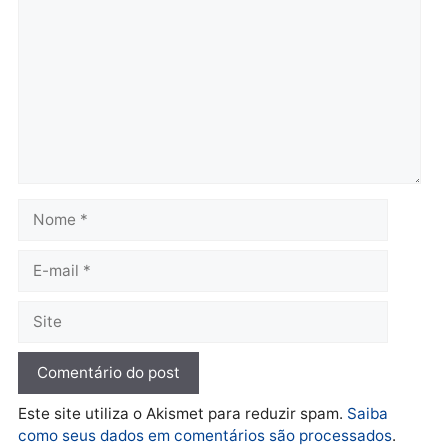
Brasil
Política
TCE reúne candidatos ao
Violência domina o deba
Governo e apresenta
eleitoral e segurança vir
diagnóstico que pode
principal arma dos
mudar os rumos de
candidatos ao Governo 
Rondônia
Rondônia
quarta-feira, 05/08/2026 às 12:52
quarta-feira, 05/08/2026 às 12:
Polícia
O dinheiro do crime: PF
apreende R$ 2 milhões em
Porto Velho e expõe
esquema milionário de
lavagem
quarta-feira, 05/08/2026 às 12:46