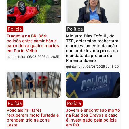
Casal é preso pela PRF
Polícia Civil deflagra
com mais de 72 quilos de
operação contra facção
mercúrio escondidos em
criminosa que atacava
estepe em Porto Velho
provedores de internet 
Rondônia
sexta-feira, 07/08/2026 às 09:38
sexta-feira, 07/08/2026 às 09:3
Polícia
Polícia
Homem é encontrado
Polícia Militar apreende
morto em residência no
explosivos e embarcaçã
bairro Colina Park em RO
durante patrulhamento
fluvial no Rio Madeira e
sexta-feira, 07/08/2026 às 09:30
Porto Velho
sexta-feira, 07/08/2026 às 09:2