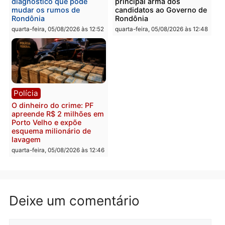
drogas durante ação da
homens por tortura,
PM no Castanheira
tráfico e posse de arma 
Itapuã
quinta-feira, 06/08/2026 às 09:02
quinta-feira, 06/08/2026 às 08:
Polícia
Política
Homem é preso após
Jônatas França é aprova
furtar peça de picanha e
na convenção e
reagir a seguranças em
confirmado candidato a
supermercado
deputado federal pelo
Republicanos
quinta-feira, 06/08/2026 às 08:56
quarta-feira, 05/08/2026 às 15: