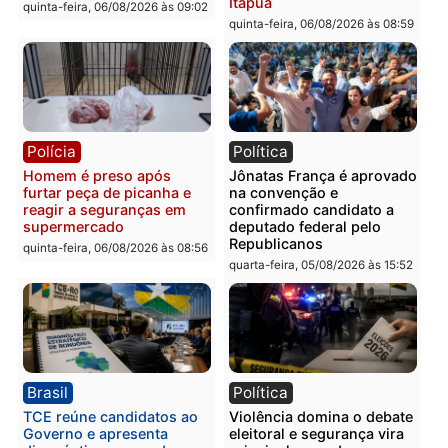
quinta-feira, 06/08/2026 às 09:28
quinta-feira, 06/08/2026 às 09:
Polícia
Polícia
Homem é esfaqueado no
Três suspeitos ligados a
tórax durante briga com
facção criminosa são
vizinho no bairro Ulysses
presos por receptação e
Guimarães
adulteração de veículos
em Porto Velho
quinta-feira, 06/08/2026 às 09:24
quinta-feira, 06/08/2026 às 09:
Polícia
Polícia
Homem é preso com
Polícia Civil prende dois