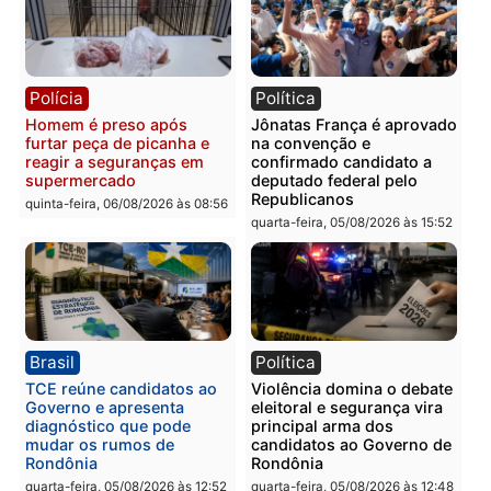
Polícia
Polícia
Homem é esfaqueado no
Três suspeitos ligados a
tórax durante briga com
facção criminosa são
vizinho no bairro Ulysses
presos por receptação e
Guimarães
adulteração de veículos
em Porto Velho
quinta-feira, 06/08/2026 às 09:24
quinta-feira, 06/08/2026 às 09:
Polícia
Polícia
Homem é preso com
Polícia Civil prende dois
drogas durante ação da
homens por tortura,
PM no Castanheira
tráfico e posse de arma 
Itapuã
quinta-feira, 06/08/2026 às 09:02