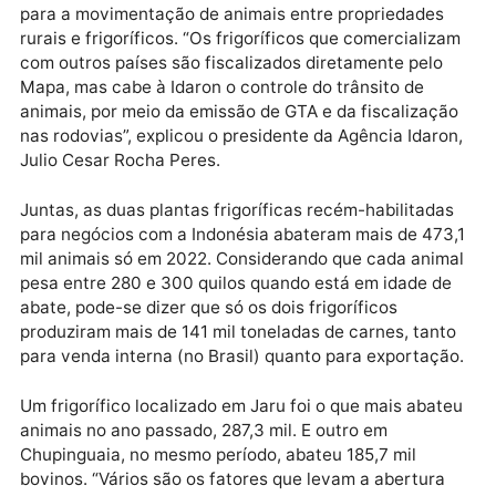
A expectativa é que, com o maior volume de
exportações de carne, o impacto na balança comerci
do Estado, seja acima do previsto para 2023. Aumen
que também deve ser percebido na emissão de Guia
de Trânsito Animal – GTA, documento gerado pela
Agência de Defesa Sanitária Agrosilvopastoril – Idar
para a movimentação de animais entre propriedades
rurais e frigoríficos. “Os frigoríficos que comercializ
com outros países são fiscalizados diretamente pelo
Mapa, mas cabe à Idaron o controle do trânsito de
animais, por meio da emissão de GTA e da fiscalizaç
nas rodovias”, explicou o presidente da Agência Idar
Julio Cesar Rocha Peres.
Juntas, as duas plantas frigoríficas recém-habilitada
para negócios com a Indonésia abateram mais de 47
mil animais só em 2022. Considerando que cada ani
pesa entre 280 e 300 quilos quando está em idade d