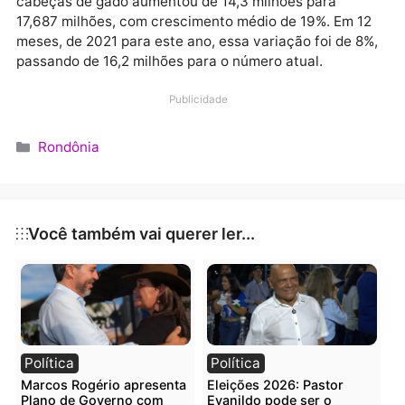
Rondônia possui um rebanho bovino de 17, 687 milhõ
de cabeças, sendo o maior dentro das áreas
reconhecidas internacionalmente, como livre de feb
aftosa sem vacinação, destaque que afeta
positivamente a balança comercial do Estado, visto
que a região oferta carne de qualidade para todo o
mundo.
Em apenas quatro anos, de 2019 a 2022, o número d
cabeças de gado aumentou de 14,3 milhões para
17,687 milhões, com crescimento médio de 19%. Em 
meses, de 2021 para este ano, essa variação foi de 8
passando de 16,2 milhões para o número atual.
Publicidade
Categorias
Rondônia