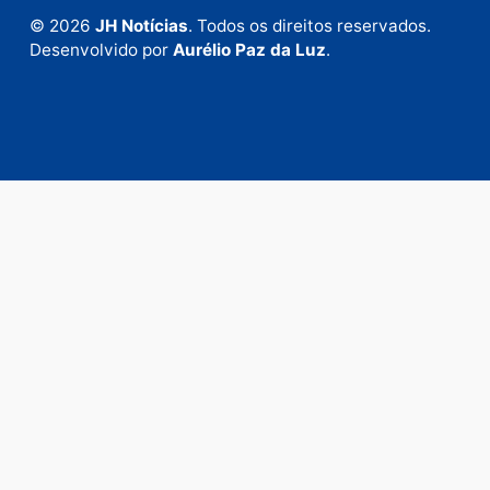
Fale com a nossa redação
Envie suas sugestões de pautas e denúncias, ou en
em contato com nosso departamento comercial pa
anunciar.
Fale Conosco
Rua Elias Gorayeb, 3381
Bairro: Liberdade
Porto Velho - RO
CEP: 76.803-852
+55 (69) 99992-9180