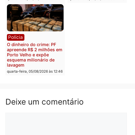
quinta-feira, 06/08/2026 às 08:
Polícia
Política
Homem é preso após
Jônatas França é aprova
furtar peça de picanha e
na convenção e
reagir a seguranças em
confirmado candidato a
supermercado
deputado federal pelo
Republicanos
quinta-feira, 06/08/2026 às 08:56
quarta-feira, 05/08/2026 às 15:
Brasil
Política
TCE reúne candidatos ao
Violência domina o deba