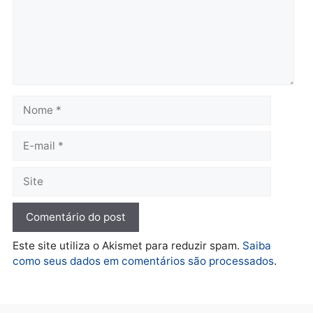
Governo e apresenta
eleitoral e segurança vir
diagnóstico que pode
principal arma dos
mudar os rumos de
candidatos ao Governo 
Rondônia
Rondônia
quarta-feira, 05/08/2026 às 12:52
quarta-feira, 05/08/2026 às 12:
Polícia
O dinheiro do crime: PF
apreende R$ 2 milhões em
Porto Velho e expõe
esquema milionário de
lavagem
quarta-feira, 05/08/2026 às 12:46