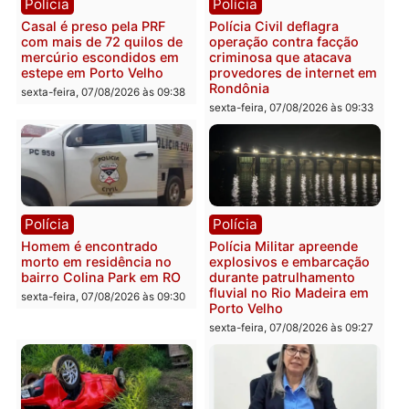
Polícia
Polícia
2 MILHÕES – Unnesa
Polícia Federal apreende
apresenta documentos
400 quilos de drogas e
que comprovam
prende motorista em RO
transparência e legalidade
sexta-feira, 07/08/2026 às 09:
na operação alvo da PF
sexta-feira, 07/08/2026 às 12:24
Polícia
Polícia
Casal é preso pela PRF
Polícia Civil deflagra
com mais de 72 quilos de
operação contra facção
mercúrio escondidos em
criminosa que atacava
estepe em Porto Velho
provedores de internet 