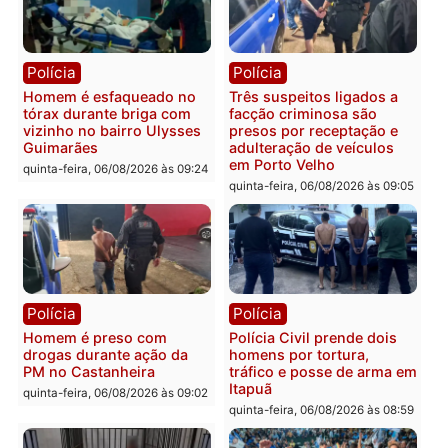
Tragédia na BR-364:
Ministro Dias Tofolli , do
colisão entre caminhão e
TSE, determina reabertu
carro deixa quatro mortos
e processamento da açã
em Porto Velho
que pode levar à perda d
mandato da prefeita de
quinta-feira, 06/08/2026 às 20:51
Pimenta Bueno
quinta-feira, 06/08/2026 às 18:
Polícia
Polícia
Policiais militares
Jovem é encontrado mor
recuperam moto furtada e
na Rua dos Cravos e cas
prendem trio na zona
é investigado pela políci
Leste
em RO
quinta-feira, 06/08/2026 às 09:28
quinta-feira, 06/08/2026 às 09: