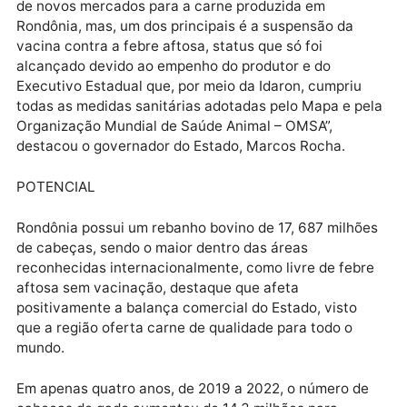
abate, pode-se dizer que só os dois frigoríficos
produziram mais de 141 mil toneladas de carnes, tan
para venda interna (no Brasil) quanto para exportaç
Um frigorífico localizado em Jaru foi o que mais aba
animais no ano passado, 287,3 mil. E outro em
Chupinguaia, no mesmo período, abateu 185,7 mil
bovinos. “Vários são os fatores que levam a abertura
de novos mercados para a carne produzida em
Rondônia, mas, um dos principais é a suspensão da
vacina contra a febre aftosa, status que só foi
alcançado devido ao empenho do produtor e do
Executivo Estadual que, por meio da Idaron, cumpriu
todas as medidas sanitárias adotadas pelo Mapa e p
Organização Mundial de Saúde Animal – OMSA”,
destacou o governador do Estado, Marcos Rocha.
POTENCIAL