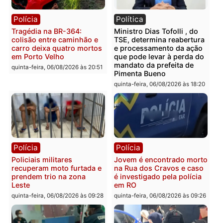
Rondônia
sexta-feira, 07/08/2026 às 09:38
sexta-feira, 07/08/2026 às 09:3
Polícia
Polícia
Homem é encontrado
Polícia Militar apreende
morto em residência no
explosivos e embarcaçã
bairro Colina Park em RO
durante patrulhamento
fluvial no Rio Madeira e
sexta-feira, 07/08/2026 às 09:30
Porto Velho
sexta-feira, 07/08/2026 às 09:2
Polícia
Política