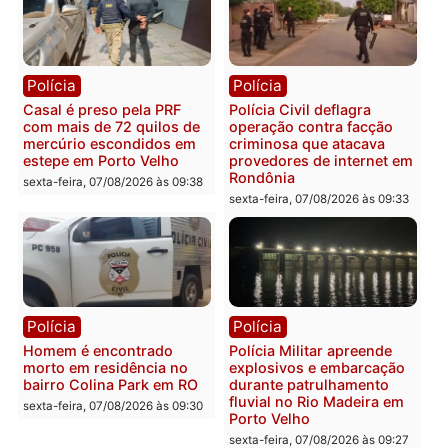
Polícia
Polícia
2 MILHÕES – Unnesa
Polícia Federal apreende
apresenta documentos
400 quilos de drogas e
que comprovam
prende motorista em RO
transparência e legalidade
sexta-feira, 07/08/2026 às 09:
na operação alvo da PF
sexta-feira, 07/08/2026 às 12:24
Polícia
Polícia
Casal é preso pela PRF
Polícia Civil deflagra
com mais de 72 quilos de
operação contra facção
mercúrio escondidos em
criminosa que atacava
estepe em Porto Velho
provedores de internet 
Rondônia