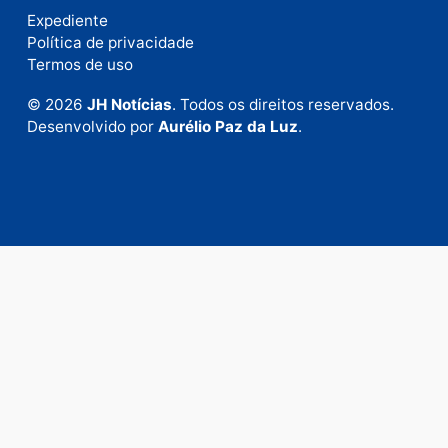
Fale com a nossa redação
Envie suas sugestões de pautas e denúncias, ou en
em contato com nosso departamento comercial pa
anunciar.
Fale Conosco
Rua Elias Gorayeb, 3381
Bairro: Liberdade
Porto Velho - RO
CEP: 76.803-852
+55 (69) 99992-9180