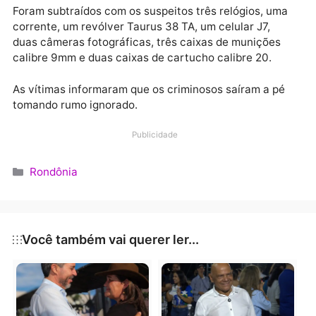
falando no celular e um amigo que estava na linha,
ouviu toda a ação e acionou a polícia. No entanto os
Policiais Militares que participaram com reforços da
cidade de Jaru e Colina Verde, chegaram a propried
após a saída dos criminosos.
Foram subtraídos com os suspeitos três relógios, um
corrente, um revólver Taurus 38 TA, um celular J7,
duas câmeras fotográficas, três caixas de munições
calibre 9mm e duas caixas de cartucho calibre 20.
As vítimas informaram que os criminosos saíram a p
tomando rumo ignorado.
Publicidade
Categorias
Rondônia