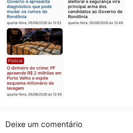
Polícia
Política
Homem é preso após
Jônatas França é aprova
furtar peça de picanha e
na convenção e
reagir a seguranças em
confirmado candidato a
supermercado
deputado federal pelo
Republicanos
quinta-feira, 06/08/2026 às 08:56
quarta-feira, 05/08/2026 às 15:
Brasil
Política
TCE reúne candidatos ao
Violência domina o deba