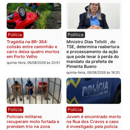
sexta-feira, 07/08/2026 às 09:38
sexta-feira, 07/08/2026 às 09:3
Polícia
Polícia
Homem é encontrado
Polícia Militar apreende
morto em residência no
explosivos e embarcaçã
bairro Colina Park em RO
durante patrulhamento
fluvial no Rio Madeira e
sexta-feira, 07/08/2026 às 09:30
Porto Velho
sexta-feira, 07/08/2026 às 09:2
Polícia
Política