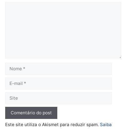
Governo e apresenta
eleitoral e segurança vir
diagnóstico que pode
principal arma dos
mudar os rumos de
candidatos ao Governo 
Rondônia
Rondônia
quarta-feira, 05/08/2026 às 12:52
quarta-feira, 05/08/2026 às 12:
Polícia
O dinheiro do crime: PF
apreende R$ 2 milhões em
Porto Velho e expõe
esquema milionário de
lavagem
quarta-feira, 05/08/2026 às 12:46