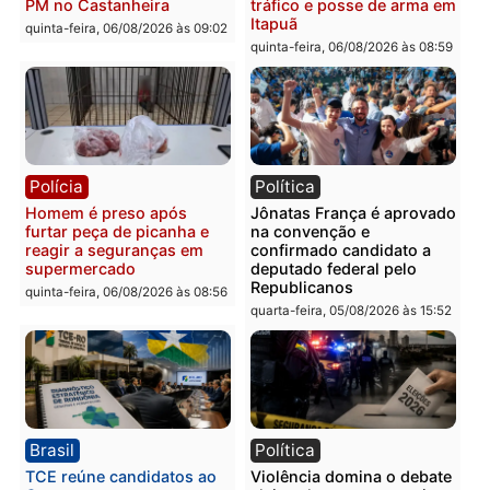
Polícia
Polícia
Homem é esfaqueado no
Três suspeitos ligados a
tórax durante briga com
facção criminosa são
vizinho no bairro Ulysses
presos por receptação e
Guimarães
adulteração de veículos
em Porto Velho
quinta-feira, 06/08/2026 às 09:24
quinta-feira, 06/08/2026 às 09:
Polícia
Polícia
Homem é preso com
Polícia Civil prende dois
drogas durante ação da
homens por tortura,
PM no Castanheira
tráfico e posse de arma 
Itapuã
quinta-feira, 06/08/2026 às 09:02
quinta-feira, 06/08/2026 às 08: