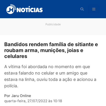
Pular
para
o
conteúdo
Publicidade
Bandidos rendem família de sitiante
roubam arma, munições, joias e
celulares
A vítima foi abordada no momento em que
estava falando no celular e um amigo que
estava na linha, ouviu toda a ação e acionou 
polícia.