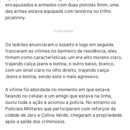
O crime aconteceu na terça-feira (26), na linha 659 
altura do KM 37, interior do município de Governador
Jorge Teixeira. Segundo o casal de sitiantes vítima d
ação, dois elementos chegaram a propriedade
encapuzados e armados com duas pistolas 9mm, um
das armas estava equipada com lanterna no trilho
picatinny.
Publicidade
Os ladrões anunciaram o assalto e logo em seguida
trancaram as vítimas no banheiro da residência, eles
tinham como características: um era alto moreno cla
trajando calça jeans e botina, o outro baixo, branco,
com um sinal claro no olho direito, trajando calça
Jeans e botina, sendo este o mais agressivo.
A vítima foi abordada no momento em que estava