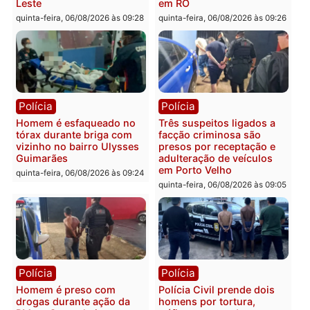
Tragédia na BR-364:
Ministro Dias Tofolli , do
colisão entre caminhão e
TSE, determina reabertu
carro deixa quatro mortos
e processamento da açã
em Porto Velho
que pode levar à perda d
mandato da prefeita de
quinta-feira, 06/08/2026 às 20:51
Pimenta Bueno
quinta-feira, 06/08/2026 às 18:
Polícia
Polícia
Policiais militares
Jovem é encontrado mor
recuperam moto furtada e
na Rua dos Cravos e cas
prendem trio na zona
é investigado pela políci
Leste
em RO
quinta-feira, 06/08/2026 às 09:28
quinta-feira, 06/08/2026 às 09: