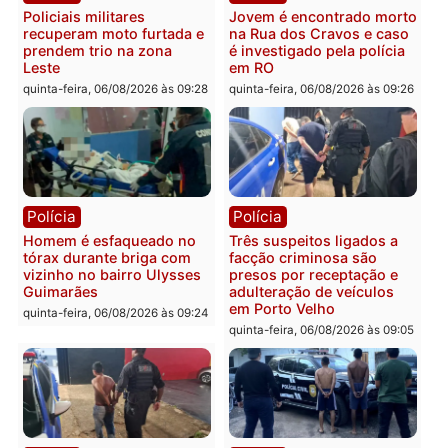
carro deixa quatro mortos
e processamento da açã
em Porto Velho
que pode levar à perda d
mandato da prefeita de
quinta-feira, 06/08/2026 às 20:51
Pimenta Bueno
quinta-feira, 06/08/2026 às 18:
Polícia
Polícia
Policiais militares
Jovem é encontrado mor
recuperam moto furtada e
na Rua dos Cravos e cas
prendem trio na zona
é investigado pela políci
Leste
em RO
quinta-feira, 06/08/2026 às 09:28
quinta-feira, 06/08/2026 às 09: