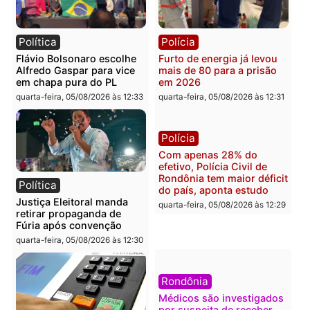
mudar os rumos de
candidatos ao Governo 
Rondônia
Rondônia
quarta-feira, 05/08/2026 às 12:52
quarta-feira, 05/08/2026 às 12:
Polícia
Brasil
O dinheiro do crime: PF
Confronto durante
apreende R$ 2 milhões em
operação termina com
Porto Velho e expõe
foragido baleado e gran
esquema milionário de
apreensão de drogas
lavagem
quarta-feira, 05/08/2026 às 12:
quarta-feira, 05/08/2026 às 12:46