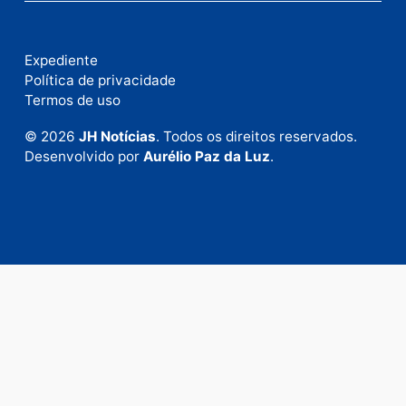
Fale com a nossa redação
Envie suas sugestões de pautas e denúncias, ou en
em contato com nosso departamento comercial pa
anunciar.
Fale Conosco
Rua Elias Gorayeb, 3381
Bairro: Liberdade
Porto Velho - RO
CEP: 76.803-852