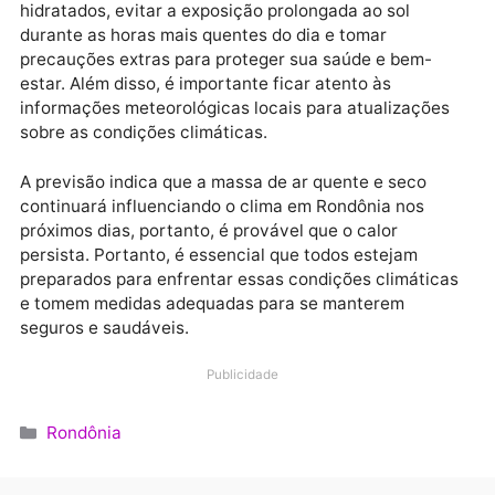
Essas chuvas podem ser isoladas e não representam
uma mudança significativa no padrão de seca, mas
podem oferecer um alívio momentâneo do calor
intenso.
Os residentes são aconselhados a manterem-se
hidratados, evitar a exposição prolongada ao sol
durante as horas mais quentes do dia e tomar
precauções extras para proteger sua saúde e bem-
estar. Além disso, é importante ficar atento às
informações meteorológicas locais para atualizaçõe
sobre as condições climáticas.
A previsão indica que a massa de ar quente e seco
continuará influenciando o clima em Rondônia nos
próximos dias, portanto, é provável que o calor
persista. Portanto, é essencial que todos estejam
preparados para enfrentar essas condições climátic