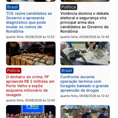
Polícia
Política
Homem é preso após
Jônatas França é aprova
furtar peça de picanha e
na convenção e
reagir a seguranças em
confirmado candidato a
supermercado
deputado federal pelo
Republicanos
quinta-feira, 06/08/2026 às 08:56
quarta-feira, 05/08/2026 às 15:
Brasil
Política
TCE reúne candidatos ao
Violência domina o deba
Governo e apresenta
eleitoral e segurança vir
diagnóstico que pode
principal arma dos