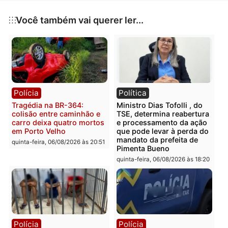
e tomem medidas adequadas para se manterem
seguros e saudáveis.
Publicidade
Categorias
Rondônia
Você também vai querer ler...
Polícia
Política
Tragédia na BR-364:
Ministro Dias Tofolli , do
colisão entre caminhão e
TSE, determina reabertu