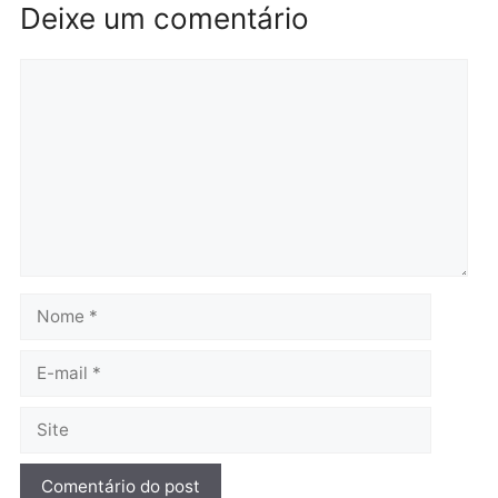
salário sem cumprir car
Política
horária em RO
Convenções chegam ao
quarta-feira, 05/08/2026 às 12:
fim e eleições de 2026
entram na reta decisiva em
Rondônia
quarta-feira, 05/08/2026 às 12:26
Polícia
Operação Contemplados
cumpre mandados e
prende investigado por
fraude na falsa oferta de
financiamentos
quarta-feira, 05/08/2026 às 12:22