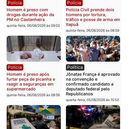
Polícia
Polícia
Homem é esfaqueado no
Três suspeitos ligados a
tórax durante briga com
facção criminosa são
vizinho no bairro Ulysses
presos por receptação e
Guimarães
adulteração de veículos
em Porto Velho
quinta-feira, 06/08/2026 às 09:24
quinta-feira, 06/08/2026 às 09:
Polícia
Polícia
Homem é preso com
Polícia Civil prende dois
drogas durante ação da
homens por tortura,
PM no Castanheira
tráfico e posse de arma 
Itapuã
quinta-feira, 06/08/2026 às 09:02
quinta-feira, 06/08/2026 às 08: