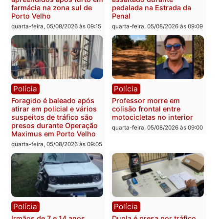
Rondônia
Médicos são investigados
por suspeita de receber
salário sem cumprir carga
Polícia
horária em RO
Operação Contemplados
quarta-feira, 05/08/2026 às 12:25
cumpre mandados e
prende investigado por
fraude na falsa oferta de
financiamentos
quarta-feira, 05/08/2026 às 12:
Polícia
Polícia
Adolescentes são
Ciclista de 66 anos é
apreendidos após furto em
assaltado durante