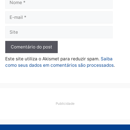
Política
De olho no fundo eleitoral?
Jair Montes lança o
próprio filho para
deputado federal e
movimentação desperta
suspeitas
terça-feira, 04/08/2026 às 09:19
Deixe um comentário
Comentário