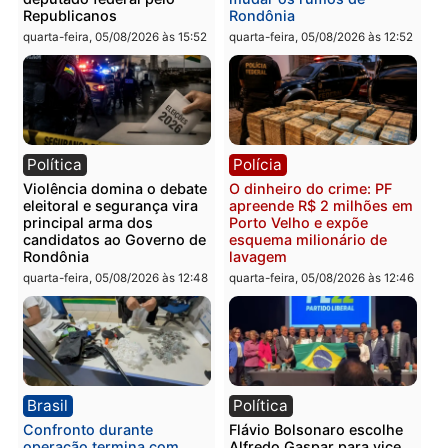
Você também vai querer ler...
Política
Brasil
Jônatas França é aprovado
TCE reúne candidatos a
na convenção e
Governo e apresenta
confirmado candidato a
diagnóstico que pode
deputado federal pelo
mudar os rumos de
Republicanos
Rondônia
quarta-feira, 05/08/2026 às 15:52
quarta-feira, 05/08/2026 às 12: