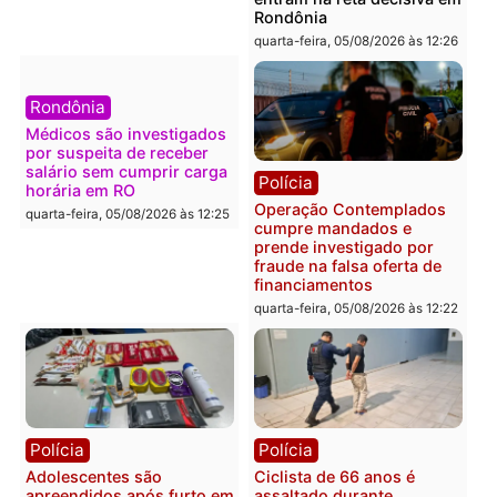
Polícia
Política
Furto de energia já levou
Justiça Eleitoral manda
mais de 80 para a prisão
retirar propaganda de
em 2026
Fúria após convenção
quarta-feira, 05/08/2026 às 12:31
quarta-feira, 05/08/2026 às 12:
Polícia
Com apenas 28% do
efetivo, Polícia Civil de
Rondônia tem maior déficit
Política
do país, aponta estudo
Convenções chegam ao
quarta-feira, 05/08/2026 às 12:29
fim e eleições de 2026
entram na reta decisiva 
Rondônia
quarta-feira, 05/08/2026 às 12: