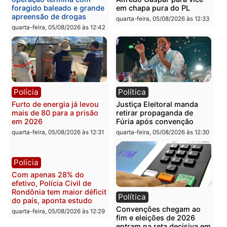
Política
Polícia
Violência domina o debate
O dinheiro do crime: PF
eleitoral e segurança vira
apreende R$ 2 milhões 
principal arma dos
Porto Velho e expõe
candidatos ao Governo de
esquema milionário de
Rondônia
lavagem
quarta-feira, 05/08/2026 às 12:48
quarta-feira, 05/08/2026 às 12:
Brasil
Política
Confronto durante
Flávio Bolsonaro escolhe
operação termina com
Alfredo Gaspar para vice
foragido baleado e grande
em chapa pura do PL
apreensão de drogas
quarta-feira, 05/08/2026 às 12:
quarta-feira, 05/08/2026 às 12:42