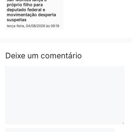
Polícia
Polícia
Irmãos de 7 e 14 anos
Dupla é presa por tráfico
morrem atropelados por
de drogas em Porto Velh
utilitário na BR-470
quarta-feira, 05/08/2026 às 08
quarta-feira, 05/08/2026 às 08:58
Polícia
Polícia
Homem é preso em
Jovem é preso por tráfic
flagrante por tráfico de
de drogas e porte ilegal 
drogas no bairro Aponiã
arma na zona leste de
em Porto Velho
Porto Velho
terça-feira, 04/08/2026 às 09:24
terça-feira, 04/08/2026 às 09:1