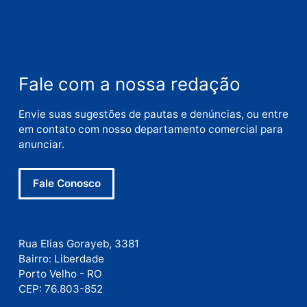
Nome
E-
mail
Site
Este site utiliza o Akismet para reduzir spam.
Saiba
como seus dados em comentários são processados
.