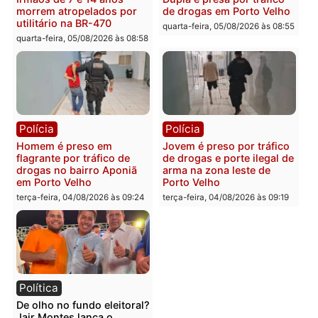
farmácia na zona sul de
pedalada na Estrada da
Porto Velho
Penal
quarta-feira, 05/08/2026 às 09:15
quarta-feira, 05/08/2026 às 09
Polícia
Polícia
Foragido é baleado após
Professor morre em
atirar em policial e vários
colisão frontal entre
suspeitos de tráfico são
motocicletas no interior
presos durante Operação
quarta-feira, 05/08/2026 às 09
Maximus em Porto Velho
quarta-feira, 05/08/2026 às 09:05