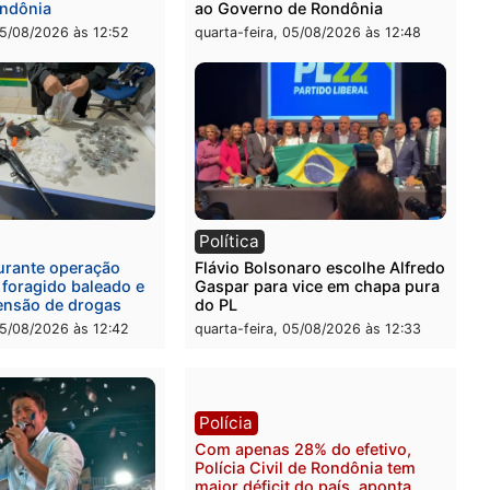
l
Política
eúne candidatos ao
Violência domina o debat
no e apresenta
eleitoral e segurança vira
óstico que pode mudar os
principal arma dos candi
 de Rondônia
ao Governo de Rondônia
-feira, 05/08/2026 às 12:52
quarta-feira, 05/08/2026 às 
l
Política