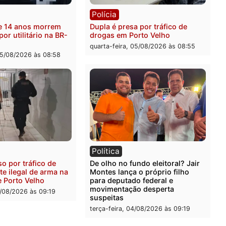
ia
Polícia
ta de 66 anos é assaltado
Foragido é baleado após a
te pedalada na Estrada da
em policial e vários suspe
tráfico são presos durant
Operação Maximus em Po
-feira, 05/08/2026 às 09:09
Velho
quarta-feira, 05/08/2026 às 
ia
Polícia
s de 7 e 14 anos morrem
Dupla é presa por tráfico 
lados por utilitário na BR-
drogas em Porto Velho