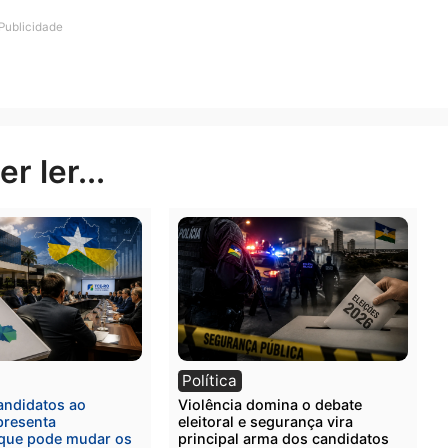
 tomaram a 1ª dose de vacina contra Covid em Rondôni
Publicidade
rer ler...