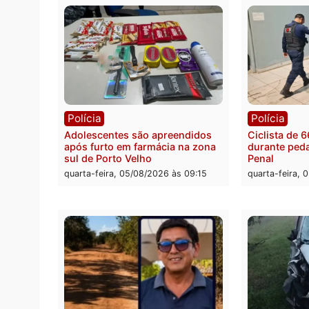
Rond
Médic
suspei
cumpr
quarta
Política
Convenções chegam ao fim e
eleições de 2026 entram na reta
decisiva em Rondônia
quarta-feira, 05/08/2026 às 12:26