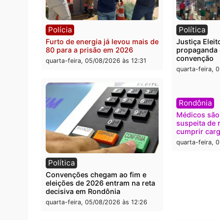
O dinheiro do crime: PF
Confr
apreende R$ 2 milhões em Porto
termi
Velho e expõe esquema
grand
milionário de lavagem
quarta
quarta-feira, 05/08/2026 às 12:46
Polícia
Polít
Furto de energia já levou mais de
Justiç
80 para a prisão em 2026
propa
conve
quarta-feira, 05/08/2026 às 12:31
quarta