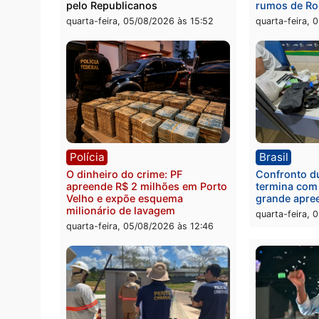
Política
Brasi
Jônatas França é aprovado na
TCE r
convenção e confirmado
Gover
candidato a deputado federal
diagn
pelo Republicanos
rumos
quarta-feira, 05/08/2026 às 15:52
quarta
Polícia
Brasi