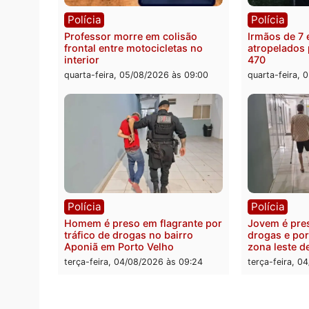
Polícia
Políc
Adolescentes são apreendidos
Ciclis
após furto em farmácia na zona
duran
sul de Porto Velho
Penal
quarta-feira, 05/08/2026 às 09:15
quarta
Polícia
Políc
Professor morre em colisão
Irmão
frontal entre motocicletas no
atrope
interior
470