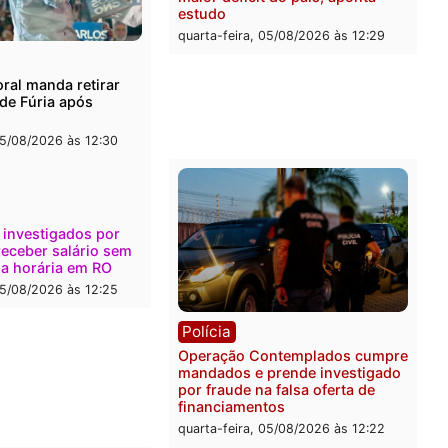
onto durante operação
Flávio Bolsonaro escolhe 
na com foragido baleado e
Gaspar para vice em chap
e apreensão de drogas
do PL
-feira, 05/08/2026 às 12:42
quarta-feira, 05/08/2026 às 
Polícia
Com apenas 28% do efeti
Polícia Civil de Rondônia
maior déficit do país, apo
estudo
quarta-feira, 05/08/2026 às 
ica
a Eleitoral manda retirar
ganda de Fúria após
nção
-feira, 05/08/2026 às 12:30