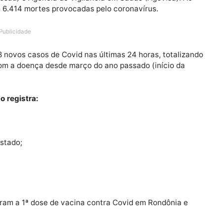
 nesta terça-feira (10). Os dados são do boletim diário
úde (Sesau) e Agência de Vigilância em Saúde (Agevisa
ia tem 6.414 mortes provocadas pelo coronavírus.
Publicidade
zou 258 novos casos de Covid nas últimas 24 horas, tot
stão com a doença desde março do ano passado (início
estado registra:
is do estado;
Lacen.