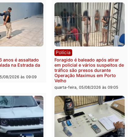
ônia
os são investigados por
ta de receber salário sem
ir carga horária em RO
-feira, 05/08/2026 às 12:25
Polícia
Operação Contemplados 
mandados e prende inves
por fraude na falsa oferta
financiamentos
quarta-feira, 05/08/2026 às 