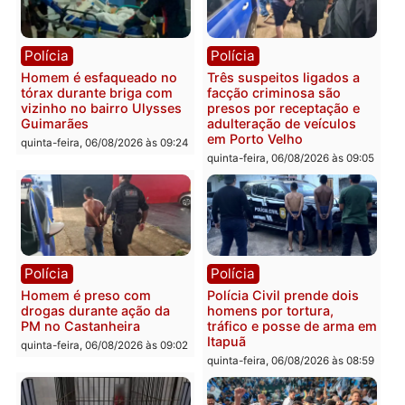
Polícia
Política
Tragédia na BR-364:
Ministro Dias Tofolli , do
colisão entre caminhão e
TSE, determina reabertu
carro deixa quatro mortos
e processamento da açã
em Porto Velho
que pode levar à perda d
mandato da prefeita de
quinta-feira, 06/08/2026 às 20:51
Pimenta Bueno
quinta-feira, 06/08/2026 às 18:
Polícia
Polícia
Policiais militares
Jovem é encontrado mor
recuperam moto furtada e
na Rua dos Cravos e cas
prendem trio na zona
é investigado pela políci