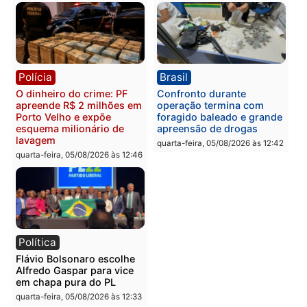
Homem é preso com
Polícia Civil prende dois
drogas durante ação da
homens por tortura,
PM no Castanheira
tráfico e posse de arma 
Itapuã
quinta-feira, 06/08/2026 às 09:02
quinta-feira, 06/08/2026 às 08:
Polícia
Política
Homem é preso após
Jônatas França é aprova
furtar peça de picanha e
na convenção e
reagir a seguranças em
confirmado candidato a
supermercado
deputado federal pelo
Republicanos
quinta-feira, 06/08/2026 às 08:56
quarta-feira, 05/08/2026 às 15: