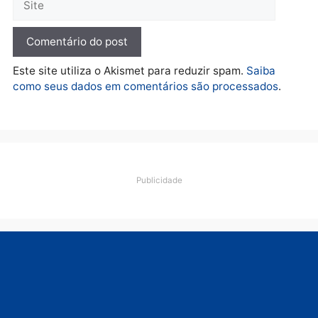
quarta-feira, 05/08/2026 às 12:46
Política
Flávio Bolsonaro escolhe
Alfredo Gaspar para vice
em chapa pura do PL
quarta-feira, 05/08/2026 às 12:33
Deixe um comentário
Comentário