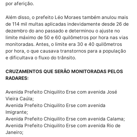
O radar eletrônico tem como principal função
monitorar e controlar a velocidade de veículos nas v
públicas para garantir a segurança de motoristas e
pedestres.
JUSTIÇA SOCIAL
Como forma de promover uma justiça social, no final
de janeiro, o Decreto nº 20.762 oficializou a suspen
do serviço de fiscalização de trânsito por radares
eletrônicos e determinou o ajustamento técnico do
sistema de monitoramento. Todos os radares passa
por aferição.
Além disso, o prefeito Léo Moraes também anulou m
de 114 mil multas aplicadas indevidamente desde 26
dezembro do ano passado e determinou o ajuste no
limite máximo de 50 e 60 quilômetros por hora nas v