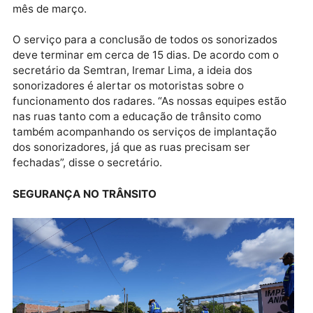
Sonorizadores são dispositivos físicos que produzem ruído e trepidaçã
quando um veículo passa sobre eles
Com as cores verde e branco, esses sonorizadores,
fazem parte de uma série de adequações com a
determinação do prefeito Léo Moraes, para que os
motoristas tenham condições de se atentar às regiõ
onde estão dispostos os radares, que estão com
previsão de começarem a operar a partir do próximo
mês de março.
O serviço para a conclusão de todos os sonorizados
deve terminar em cerca de 15 dias. De acordo com o
secretário da Semtran, Iremar Lima, a ideia dos
sonorizadores é alertar os motoristas sobre o
funcionamento dos radares. “As nossas equipes estã
nas ruas tanto com a educação de trânsito como
também acompanhando os serviços de implantação
dos sonorizadores, já que as ruas precisam ser