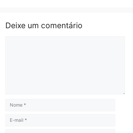
Brasil
Política
TCE reúne candidatos ao
Violência domina o deba
Governo e apresenta
eleitoral e segurança vir
diagnóstico que pode
principal arma dos
mudar os rumos de
candidatos ao Governo 
Rondônia
Rondônia
quarta-feira, 05/08/2026 às 12:52
quarta-feira, 05/08/2026 às 12:
Polícia
Brasil
O dinheiro do crime: PF
Confronto durante
apreende R$ 2 milhões em
operação termina com
Porto Velho e expõe
foragido baleado e gran
esquema milionário de
apreensão de drogas
lavagem
quarta-feira, 05/08/2026 às 12: