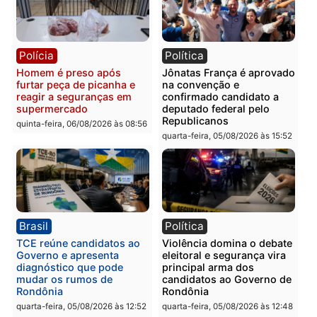
Leste
em RO
quinta-feira, 06/08/2026 às 09:28
quinta-feira, 06/08/2026 às 09:
Polícia
Polícia
Homem é esfaqueado no
Três suspeitos ligados a
tórax durante briga com
facção criminosa são
vizinho no bairro Ulysses
presos por receptação e
Guimarães
adulteração de veículos
em Porto Velho
quinta-feira, 06/08/2026 às 09:24
quinta-feira, 06/08/2026 às 09:
Polícia
Polícia