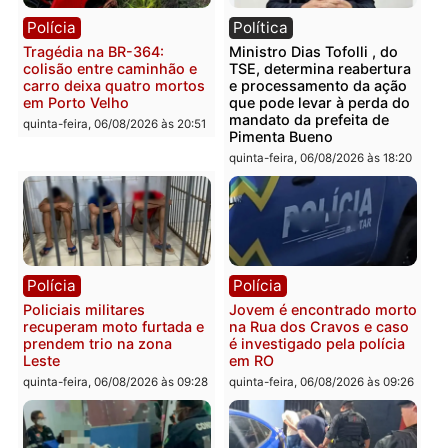
Casal é preso pela PRF
Polícia Civil deflagra
com mais de 72 quilos de
operação contra facção
mercúrio escondidos em
criminosa que atacava
estepe em Porto Velho
provedores de internet 
Rondônia
sexta-feira, 07/08/2026 às 09:38
sexta-feira, 07/08/2026 às 09:3
Polícia
Polícia
Homem é encontrado
Polícia Militar apreende
morto em residência no
explosivos e embarcaçã
bairro Colina Park em RO
durante patrulhamento
fluvial no Rio Madeira e
sexta-feira, 07/08/2026 às 09:30
Porto Velho
sexta-feira, 07/08/2026 às 09:2