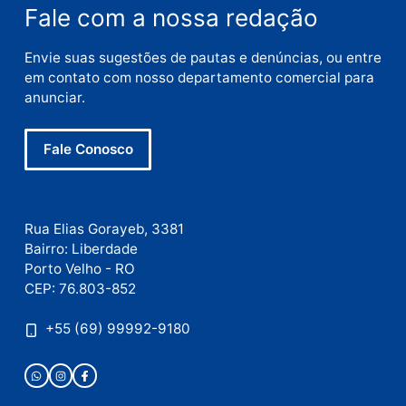
Nome
E-
mail
Site
Este site utiliza o Akismet para reduzir spam.
Saiba
como seus dados em comentários são processados
.