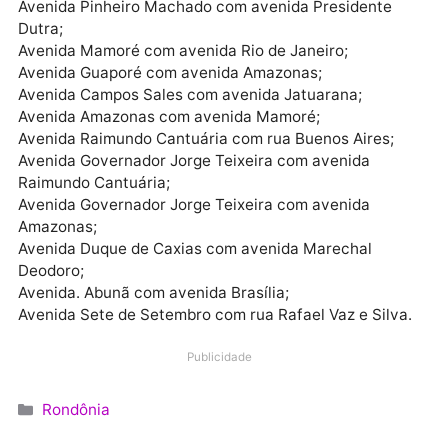
monitoradas. Antes, o limite era 30 e 40 quilômetros
por hora, o que causava transtornos para a populaç
e dificultava o fluxo do trânsito.
CRUZAMENTOS QUE SERÃO MONITORADAS PELOS
RADARES:
Avenida Prefeito Chiquilito Erse com avenida José
Vieira Caúla;
Avenida Prefeito Chiquilito Erse com avenida
Imigrante;
Avenida Prefeito Chiquilito Erse com avenida Calama
Avenida Prefeito Chiquilito Erse com avenida Rio de
Janeiro;
Avenida Pinheiro Machado com avenida Presidente
Dutra;
Avenida Mamoré com avenida Rio de Janeiro;
Avenida Guaporé com avenida Amazonas;