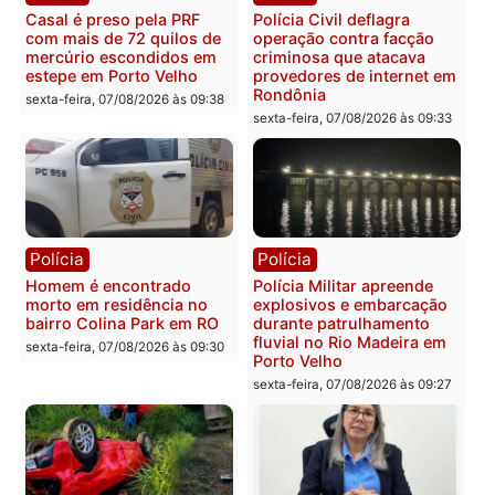
Você também vai querer ler...
Polícia
Polícia
2 MILHÕES – Unnesa
Polícia Federal apreende
apresenta documentos
400 quilos de drogas e
que comprovam
prende motorista em RO
transparência e legalidade
sexta-feira, 07/08/2026 às 09:
na operação alvo da PF
sexta-feira, 07/08/2026 às 12:24
Polícia
Polícia