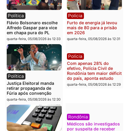
Brasil
Política
TCE reúne candidatos ao
Violência domina o deba
Governo e apresenta
eleitoral e segurança vir
diagnóstico que pode
principal arma dos
mudar os rumos de
candidatos ao Governo 
Rondônia
Rondônia
quarta-feira, 05/08/2026 às 12:52
quarta-feira, 05/08/2026 às 12:
Polícia
Brasil
O dinheiro do crime: PF
Confronto durante
apreende R$ 2 milhões em
operação termina com
Porto Velho e expõe
foragido baleado e gran
esquema milionário de
apreensão de drogas
lavagem
quarta-feira, 05/08/2026 às 12:
quarta-feira, 05/08/2026 às 12:46