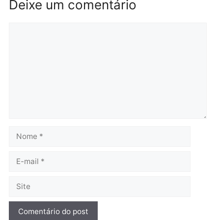
Rondônia
Médicos são investigado
por suspeita de receber
salário sem cumprir car
Política
horária em RO
Convenções chegam ao
quarta-feira, 05/08/2026 às 12:
fim e eleições de 2026
entram na reta decisiva em
Rondônia
quarta-feira, 05/08/2026 às 12:26
Polícia
Operação Contemplados
cumpre mandados e
prende investigado por