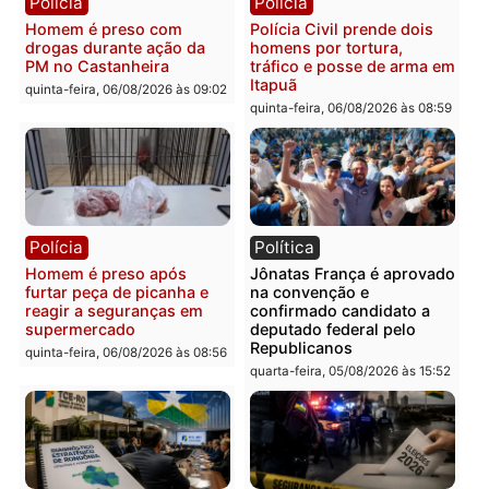
Polícia
Polícia
Homem é esfaqueado no
Três suspeitos ligados a
tórax durante briga com
facção criminosa são
vizinho no bairro Ulysses
presos por receptação e
Guimarães
adulteração de veículos
em Porto Velho
quinta-feira, 06/08/2026 às 09:24
quinta-feira, 06/08/2026 às 09:
Polícia
Polícia
Homem é preso com
Polícia Civil prende dois
drogas durante ação da
homens por tortura,