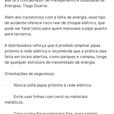
há um longo caminho a percorrer. É fundamental que
população entenda que soltar pipas perto da rede
elétrica não é apenas uma brincadeira de risco, mas
um ato que traz consequências para milhares de
pessoas. Importante a prática longe dos condutores,
mas caso a pipa fique presa jamais tente retirá-la, po
a maioria dos incidentes ocorrem ao tentar puxar a
linha: é neste momento que acontece o curto-circuit
alerta o coordenador de Planejamento e Qualidade 
Energisa, Tiago Duarte.
Além dos transtornos com a falta de energia, esse ti
de acidente oferece risco real de choque elétrico, q
pode ser fatal tanto para quem manuseia a pipa qua
para terceiros.
A distribuidora reforça que é proibido empinar pipas
próximo à rede elétrica e recomenda que a prática s
feita em locais abertos, como parques e campos, lo