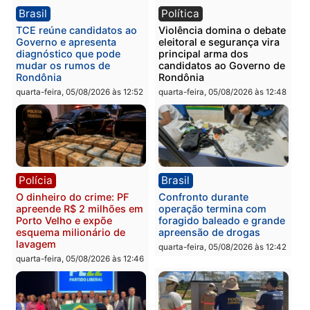
PM no Castanheira
tráfico e posse de arma 
Itapuã
quinta-feira, 06/08/2026 às 09:02
quinta-feira, 06/08/2026 às 08:
Polícia
Política
Homem é preso após
Jônatas França é aprova
furtar peça de picanha e
na convenção e
reagir a seguranças em
confirmado candidato a
supermercado
deputado federal pelo
Republicanos
quinta-feira, 06/08/2026 às 08:56
quarta-feira, 05/08/2026 às 15: