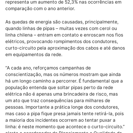
Os números mostram ainda que, somente em 2023, 
mil consumidores foram afetados por 88 ocorrências
de interrupção no fornecimento. Já em 2024, esse
número saltou para mais de 118 mil clientes
impactados, em um total de 137 registros, o que
representa um aumento de 52,3% nas ocorrências e
comparação com o ano anterior.
As quedas de energia são causadas, principalmente,
quando linhas de pipas – muitas vezes com cerol ou
linha chilena – entram em contato e enroscam nos fi
elétricos, provocando rompimentos dos condutores,
curto-circuito pela aproximação dos cabos e até da
em equipamentos da rede.
“A cada ano, reforçamos campanhas de
conscientização, mas os números mostram que aind