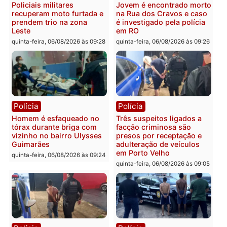
Polícia
Política
Tragédia na BR-364:
Ministro Dias Tofolli , do
colisão entre caminhão e
TSE, determina reabertu
carro deixa quatro mortos
e processamento da açã
em Porto Velho
que pode levar à perda d
mandato da prefeita de
quinta-feira, 06/08/2026 às 20:51
Pimenta Bueno
quinta-feira, 06/08/2026 às 18:
Polícia
Polícia
Policiais militares
Jovem é encontrado mor
recuperam moto furtada e
na Rua dos Cravos e cas
prendem trio na zona
é investigado pela políci
Leste
em RO
quinta-feira, 06/08/2026 às 09:28
quinta-feira, 06/08/2026 às 09: