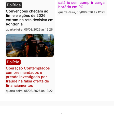
Política
Polícia
Flávio Bolsonaro escolhe
Furto de energia já levou
Alfredo Gaspar para vice
mais de 80 para a prisão
em chapa pura do PL
em 2026
quarta-feira, 05/08/2026 às 12:33
quarta-feira, 05/08/2026 às 12:
Polícia
Com apenas 28% do
efetivo, Polícia Civil de
Rondônia tem maior défic
Política
do país, aponta estudo
Justiça Eleitoral manda
quarta-feira, 05/08/2026 às 12:
retirar propaganda de
Fúria após convenção
quarta-feira, 05/08/2026 às 12:30