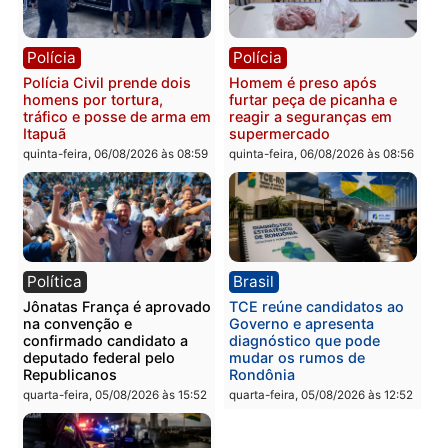
Política
Polícia
Ministro Dias Tofolli , do
Policiais militares
TSE, determina reabertura
recuperam moto furtada 
e processamento da ação
prendem trio na zona
que pode levar à perda do
Leste
mandato da prefeita de
quinta-feira, 06/08/2026 às 09:
Pimenta Bueno
quinta-feira, 06/08/2026 às 18:20
Polícia
Polícia
Jovem é encontrado morto
Homem é esfaqueado no
na Rua dos Cravos e caso
tórax durante briga com
é investigado pela polícia
vizinho no bairro Ulysse
em RO
Guimarães