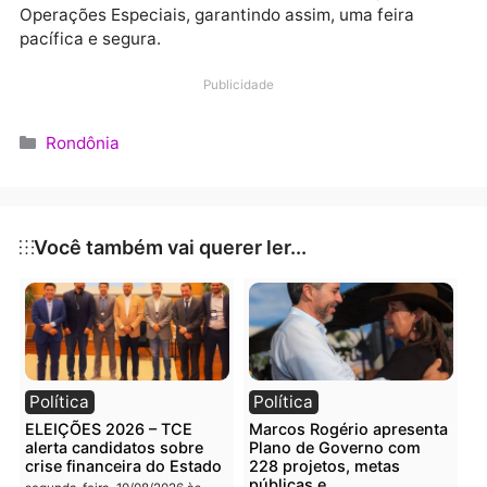
público. A abertura ficou por conta da dupla Maiara 
Maraisa; e contemplou ainda, Casa Worship (gospel)
Lauana Prado e Bruno & Barreto; João Bosco & Viníc
e Zé Felipe; e Guilherme e Santiago.
SEGURANÇA
O Corpo de Bombeiros Militar – CBMRO analisou os
projetos de proteção contra incêndio e pânico, visa
garantir a segurança dos visitantes, e esteve à
disposição para atuar em caso de emergências.
A
Polícia Militar
realizou o policiamento interno e
externo do local, com cerca de 300 policiais militare
distribuídos em pontos estratégicos, diariamente,
prevenindo crimes e protegendo a população.
Além dos policiais militares do 1º Batalhão, que é o