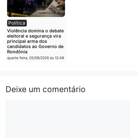
quinta-feira, 06/08/2026 às 09:26
quinta-feira, 06/08/2026 às 09
Polícia
Polícia
Três suspeitos ligados a
Homem é preso com
facção criminosa são
drogas durante ação da
presos por receptação e
PM no Castanheira
adulteração de veículos
quinta-feira, 06/08/2026 às 09:
em Porto Velho
quinta-feira, 06/08/2026 às 09:05
Polícia
Polícia
Polícia Civil prende dois
Homem é preso após