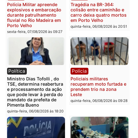
Federal
na operação alvo da PF
sexta-feira, 07/08/2026 às 18:36
sexta-feira, 07/08/2026 às 12:2
Polícia
Polícia
Polícia Federal apreende
Casal é preso pela PRF
400 quilos de drogas e
com mais de 72 quilos d
prende motorista em RO
mercúrio escondidos em
estepe em Porto Velho
sexta-feira, 07/08/2026 às 09:40
sexta-feira, 07/08/2026 às 09:3
Polícia
Polícia
Polícia Civil deflagra
Homem é encontrado