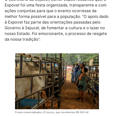
realizados. É gratificante para o Governo ter
contribuído para trazer de volta esse evento à
população de Porto Velho. Já vamos começar a sonh
com a Expovel 2024’’, evidenciou Marcos Rocha.
O secretário da Sejucel, Júnior Lopes ressaltou que, 
Expovel foi uma festa organizada, transparente e c
ações conjuntas para que o evento ocorresse da
melhor forma possível para a população. ‘‘O apoio d
à Expovel faz parte das orientações passadas pelo
Governo à Sejucel, de fomentar a cultura e o lazer n
nosso Estado. Foi emocionante, o processo de resga
da nossa tradição’’.