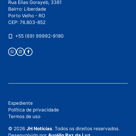
Nome
E-
mail
Site
Este site utiliza o Akismet para reduzir spam.
Saiba
como seus dados em comentários são processados
.