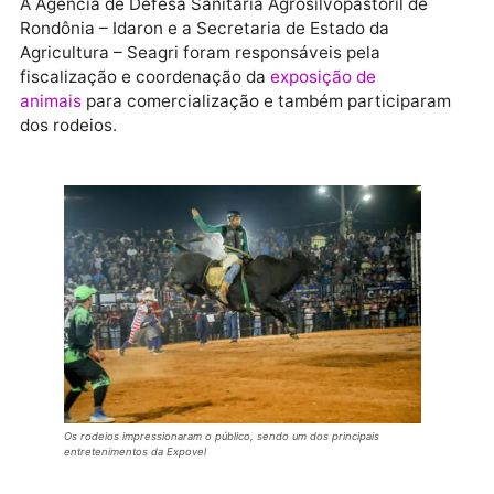
Econômico – Sedec, em parceria com o Serviço
Brasileiro de Apoio às Micros e Pequenas Empresas 
Sebrae, foi responsável pelo Pavilhão do
Empreendedor, onde houve o apoio para micros e
pequenos negócios na comercialização de
alimentação e bebidas; prestação de serviços e
exposição de trabalhos manuais.
Já a Secretaria de Estado da Comunicação – Secom
ficou responsável por deixar o público informado sob
tudo o que aconteceu nos cinco dias de evento, por
meio do portal de notícias e das redes sociais oficiai
do Governo de Rondônia, com informações, galeria d
fotos e vídeos mostrando com transparência a
realização da Expovel.
A Agência de Defesa Sanitária Agrosilvopastoril de
Rondônia – Idaron e a Secretaria de Estado da