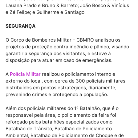
RODEIOS
Um dos principais entretenimentos da Expovel, os
rodeios, impressionaram o público. Da disputa,
participaram 32 peões, sendo que cinco deles
foram
premiados em dinheiro
. O primeiro lugar com 
12 mil, o segundo com R$ 8 mil; o terceiro com R$ 5 m
o quarto com R$ 3 mil, e o quinto com R$ 1 mil.
O pódio foi ocupado pelo Acre, o segundo, o quarto e
quinto lugar por Rondônia, e a terceira colocação pe
Amazonas.
SHOWS MUSICAIS
Os shows musicais também foram prestigiados pelo