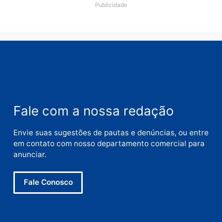
Política
Violência domina o debate
eleitoral e segurança vira
principal arma dos
candidatos ao Governo de
Rondônia
quarta-feira, 05/08/2026 às 12:48
Deixe um comentário
Comentário