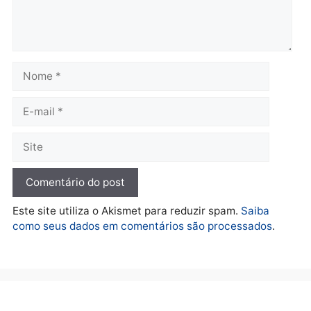
homens por tortura,
furtar peça de picanha e
tráfico e posse de arma em
reagir a seguranças em
Itapuã
supermercado
quinta-feira, 06/08/2026 às 08:59
quinta-feira, 06/08/2026 às 08:
Política
Brasil
Jônatas França é aprovado
TCE reúne candidatos a
na convenção e
Governo e apresenta
confirmado candidato a
diagnóstico que pode
deputado federal pelo
mudar os rumos de
Republicanos
Rondônia
quarta-feira, 05/08/2026 às 15:52
quarta-feira, 05/08/2026 às 12: