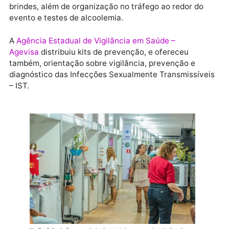
estrutura da feira.
AÇÕES GOVERNAMENTAIS
Além da Sejucel, que atuou na realização do evento,
Governo também se fez presente no evento, por mei
de outros órgãos como a Superintendência Estadual
Turismo – Setur, que informou ao público sobre os
principais pontos turísticos do Estado;
O
Departamento Estadual de Trânsito de Rondônia –
Detran/RO
, que realizou orientações sobre seguranç
no trânsito, atividades educativas e sorteios de
brindes, além de organização no tráfego ao redor do
evento e testes de alcoolemia.
A
Agência Estadual de Vigilância em Saúde –
Agevisa
distribuiu kits de prevenção, e ofereceu
também, orientação sobre vigilância, prevenção e