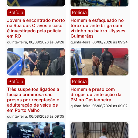
operação contra facção
morto em residência no
criminosa que atacava
bairro Colina Park em R
provedores de internet em
sexta-feira, 07/08/2026 às 09:3
Rondônia
sexta-feira, 07/08/2026 às 09:33
Polícia
Polícia
Polícia Militar apreende
Tragédia na BR-364:
explosivos e embarcação
colisão entre caminhão e
durante patrulhamento
carro deixa quatro mort
fluvial no Rio Madeira em
em Porto Velho
Porto Velho
quinta-feira, 06/08/2026 às 20:
sexta-feira, 07/08/2026 às 09:27