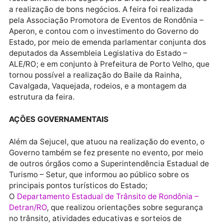
durante a Expovel foram comercializados 20 touros,
que movimentou R$ 500 mil. O evento também troux
bons resultados na praça de alimentação e para mai
de 150 expositores presentes na feira, totalizando R
milhões em negócios.
INVESTIMENTO
O Governo de Rondônia reuniu esforços para tornar 
festa um ambiente seguro para diversão das famílias
a realização de bons negócios. A feira foi realizada
pela Associação Promotora de Eventos de Rondônia 
Aperon, e contou com o investimento do Governo do
Estado, por meio de emenda parlamentar conjunta d
deputados da Assembleia Legislativa do Estado –
ALE/RO; e em conjunto à Prefeitura de Porto Velho, 
tornou possível a realização do Baile da Rainha,
Cavalgada, Vaquejada, rodeios, e a montagem da