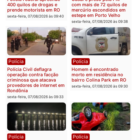
Política
Política
ELEIÇÕES 2026 – TCE
Marcos Rogério apresen
alerta candidatos sobre
Plano de Governo com
crise financeira do Estado
228 projetos, metas
públicas e
segunda-feira, 10/08/2026 às
acompanhamento de
07:22
resultados
sexta-feira, 07/08/2026 às 18:4
Política
Polícia
Eleições 2026: Pastor
2 MILHÕES – Unnesa
Evanildo pode ser o
apresenta documentos
primeiro pastor de
que comprovam
Rondônia na Câmara
transparência e legalida