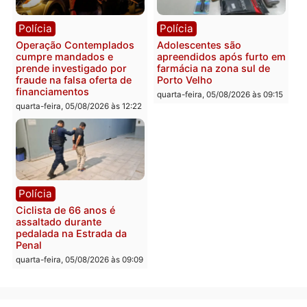
Com apenas 28% do
efetivo, Polícia Civil de
Rondônia tem maior défic
Política
do país, aponta estudo
Justiça Eleitoral manda
quarta-feira, 05/08/2026 às 12:
retirar propaganda de
Fúria após convenção
quarta-feira, 05/08/2026 às 12:30
Rondônia
Médicos são investigado
por suspeita de receber
salário sem cumprir car
Política
horária em RO
Convenções chegam ao
quarta-feira, 05/08/2026 às 12:
fim e eleições de 2026
entram na reta decisiva em
Rondônia
quarta-feira, 05/08/2026 às 12:26