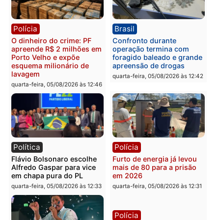
supermercado
deputado federal pelo
Republicanos
quinta-feira, 06/08/2026 às 08:56
quarta-feira, 05/08/2026 às 15:
Brasil
Política
TCE reúne candidatos ao
Violência domina o deba
Governo e apresenta
eleitoral e segurança vir
diagnóstico que pode
principal arma dos
mudar os rumos de
candidatos ao Governo 
Rondônia
Rondônia
quarta-feira, 05/08/2026 às 12:52
quarta-feira, 05/08/2026 às 12: