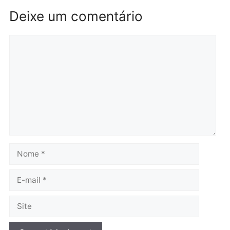
Polícia
Polícia
Operação Contemplados
Adolescentes são
cumpre mandados e
apreendidos após furto 
prende investigado por
farmácia na zona sul de
fraude na falsa oferta de
Porto Velho
financiamentos
quarta-feira, 05/08/2026 às 09:
quarta-feira, 05/08/2026 às 12:22
Polícia
Ciclista de 66 anos é
assaltado durante
pedalada na Estrada da
Penal