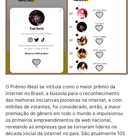
voltar em Txai Suruí basta acessar a página da
premiação https://ibest.vote/876817702 e procurar
pela categoria da qual ela concorre juntamente com
outros 81º candidatos.