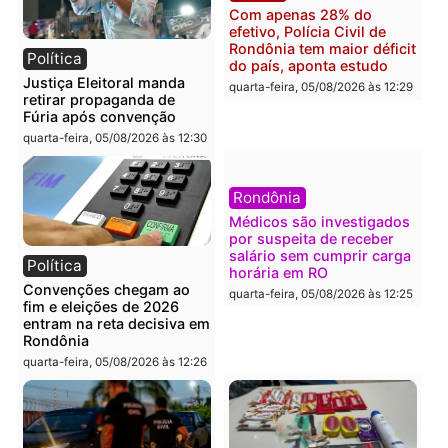
Polícia
Brasil
O dinheiro do crime: PF
Confronto durante
apreende R$ 2 milhões em
operação termina com
Porto Velho e expõe
foragido baleado e gran
esquema milionário de
apreensão de drogas
lavagem
quarta-feira, 05/08/2026 às 12:
quarta-feira, 05/08/2026 às 12:46
Política
Polícia
Flávio Bolsonaro escolhe
Furto de energia já levou
Alfredo Gaspar para vice
mais de 80 para a prisão
em chapa pura do PL
em 2026
quarta-feira, 05/08/2026 às 12:33
quarta-feira, 05/08/2026 às 12:
Polícia