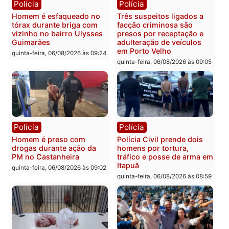
Polícia
Polícia
Policiais militares
Jovem é encontrado mor
recuperam moto furtada e
na Rua dos Cravos e cas
prendem trio na zona
é investigado pela políci
Leste
em RO
quinta-feira, 06/08/2026 às 09:28
quinta-feira, 06/08/2026 às 09:
Polícia
Polícia
Homem é esfaqueado no
Três suspeitos ligados a
tórax durante briga com
facção criminosa são
vizinho no bairro Ulysses
presos por receptação e
Guimarães
adulteração de veículos
em Porto Velho
quinta-feira, 06/08/2026 às 09:24
quinta-feira, 06/08/2026 às 09: