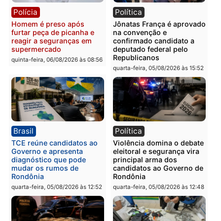
Polícia
Polícia
Homem é preso com
Polícia Civil prende dois
drogas durante ação da
homens por tortura,
PM no Castanheira
tráfico e posse de arma 
Itapuã
quinta-feira, 06/08/2026 às 09:02
quinta-feira, 06/08/2026 às 08:
Polícia
Política
Homem é preso após
Jônatas França é aprova
furtar peça de picanha e
na convenção e
reagir a seguranças em
confirmado candidato a