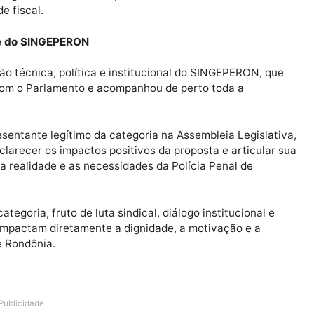
 proporcionalidade e do non bis in idem — evitando a du
egue orientação formal da Procuradoria-Geral do Estad
mental.
ressão funcional por ato de bravura, que passa a recon
 prisional, mas também aquelas praticadas em razão da
 fora do ambiente prisional.
dor, colocando a própria vida em risco, atue em benefí
u da integridade de terceiros, valorizando condutas he
ilidade fiscal.
Neves e do SINGEPERON
bilização técnica, política e institucional do SINGEPER
logou com o Parlamento e acompanhou de perto toda a