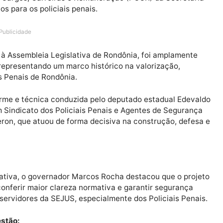
s de Segurança Socioeducativos do Estado de Rondônia 
para a valorização da carreira dos policiais penais, ap
aos poderes constituídos. Foi aprovada a alteração da L
ano de Cargos, Carreiras e Remuneração (PCCR) da Sec
clusivos para os policiais penais.
Publicidade
stado à Assembleia Legislativa de Rondônia, foi ampl
uais, representando um marco histórico na valorização
oliciais Penais de Rondônia.
ação firme e técnica conduzida pelo deputado estadual
nto com Sindicato dos Policiais Penais e Agentes de Se
ingeperon, que atuou de forma decisiva na construção,