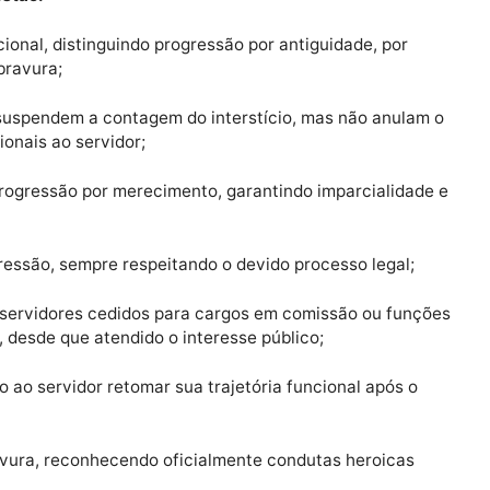
Legislativa, o governador Marcos Rocha destacou que 
ricas, conferir maior clareza normativa e garantir segu
nal dos servidores da SEJUS, especialmente dos Policiai
lação estão:
o funcional, distinguindo progressão por antiguidade, 
to de bravura;
inares suspendem a contagem do interstício, mas não a
roporcionais ao servidor;
o para progressão por merecimento, garantindo imparcial