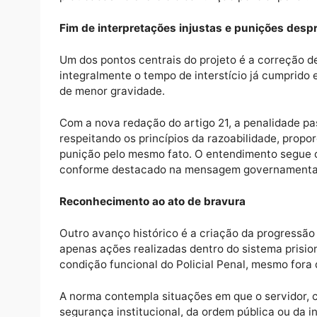
Impedimentos temporários e proporcionais à
Preservação do direito à progressão funci
gratificadas, inclusive fora da estrutura d
Previsão de reabilitação administrativa, per
cumprimento de prazos regulamentares;
Instituição da progressão funcional por at
praticadas no exercício da função policial p
Fim de interpretações injustas e puniçõe
Um dos pontos centrais do projeto é a corr
integralmente o tempo de interstício já cu
de menor gravidade.
Com a nova redação do artigo 21, a penali