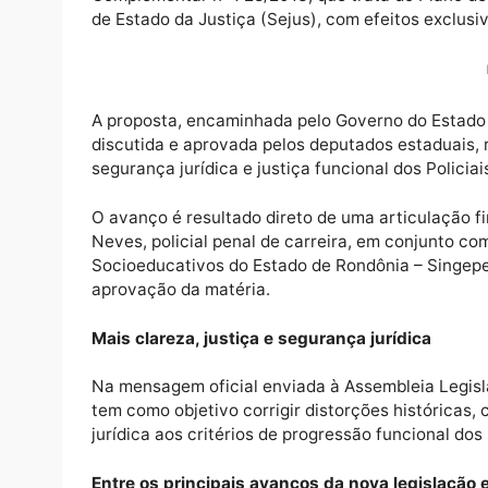
O Sindicato dos Policiais Penais e Agente
Singeperon, conquistou um avanço histórico 
atuação firme, técnica e responsável junto 
Complementar nº 728/2013, que trata do Pl
de Estado da Justiça (Sejus), com efeitos ex
A proposta, encaminhada pelo Governo do E
discutida e aprovada pelos deputados estad
segurança jurídica e justiça funcional dos P
O avanço é resultado direto de uma articul
Neves, policial penal de carreira, em conju
Socioeducativos do Estado de Rondônia – S
aprovação da matéria.