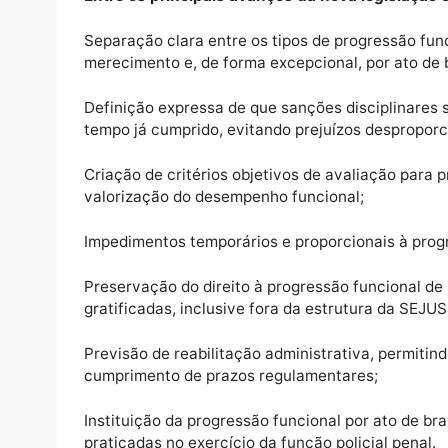
Mais clareza, justiça e segurança jurídica
Na mensagem oficial enviada à Assembleia 
tem como objetivo corrigir distorções histó
jurídica aos critérios de progressão funcio
Entre os principais avanços da nova legis
Separação clara entre os tipos de progressã
merecimento e, de forma excepcional, por a
Definição expressa de que sanções discipl
tempo já cumprido, evitando prejuízos desp
Criação de critérios objetivos de avaliaçã
valorização do desempenho funcional;