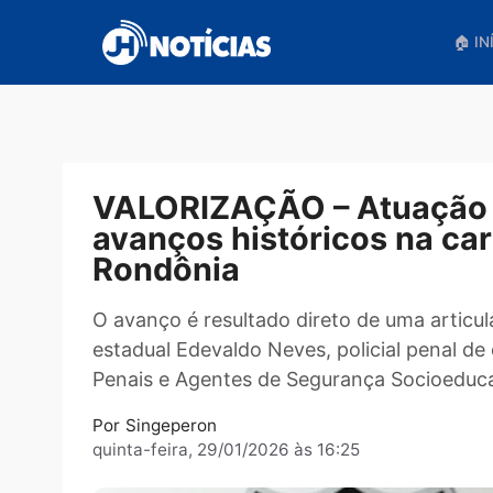
Pular
para
o
conteúdo
VALORIZAÇÃO – Atuaç
avanços históricos na 
Rondônia
O avanço é resultado direto de uma a
estadual Edevaldo Neves, policial pen
Penais e Agentes de Segurança Socio
Por
Singeperon