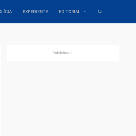
ÍTICA
POLÍCIA
EXPEDIENTE
EDITORIAL
Publicidade
tado
liciais
n