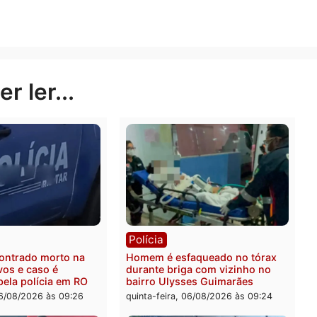
e representante legítimo da categoria na Assembleia Leg
ia, esclarecer os impactos positivos da proposta e arti
etisse a realidade e as necessidades da Polícia Penal d
 da categoria, fruto de luta sindical, diálogo institucio
os que impactam diretamente a dignidade, a motivação e
stado de Rondônia.
Publicidade