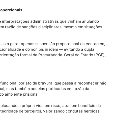
 progressão, sempre respeitando o devido processo leg
onal de servidores cedidos para cargos em comissão ou
a SEJUS, desde que atendido o interesse público;
mitindo ao servidor retomar sua trajetória funcional ap
o de bravura, reconhecendo oficialmente condutas heroi
enal.
s desproporcionais
eção de interpretações administrativas que vinham anu
mprido em razão de sanções disciplinares, mesmo em si
dade passa a gerar apenas suspensão proporcional da c