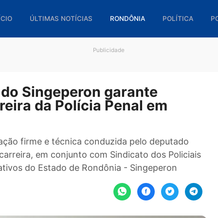
🏠 INÍCIO
ÚLTIMAS NOTÍCIAS
RONDÔNIA
POL
Publicidade
ão do Singeperon garante
carreira da Polícia Penal em
rticulação firme e técnica conduzida pelo depu
al de carreira, em conjunto com Sindicato dos Po
educativos do Estado de Rondônia - Singepero