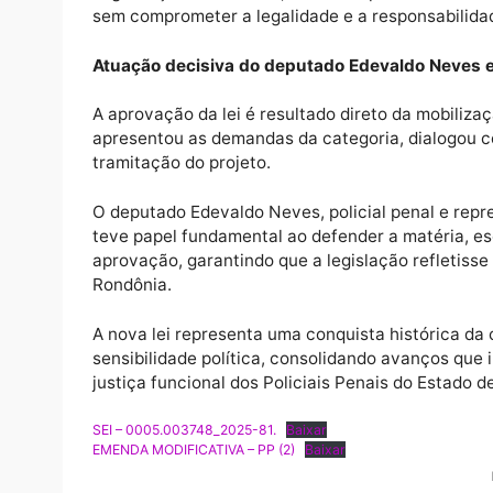
respeitando os princípios da razoabilidade,
punição pelo mesmo fato. O entendimento s
conforme destacado na mensagem governa
Reconhecimento ao ato de bravura
Outro avanço histórico é a criação da prog
apenas ações realizadas dentro do sistema
condição funcional do Policial Penal, mesmo
A norma contempla situações em que o servi
segurança institucional, da ordem pública o
sem comprometer a legalidade e a responsab
Atuação decisiva do deputado Edevaldo 
A aprovação da lei é resultado direto da mo
apresentou as demandas da categoria, dia