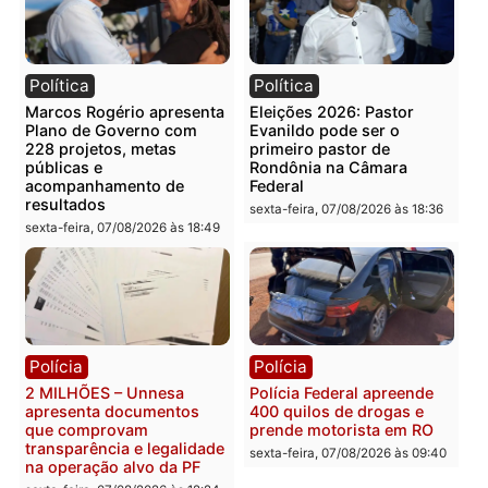
Categorias
Brasil
Você também vai querer ler...
Política
Política
Marcos Rogério apresenta
Eleições 2026: Pastor
Plano de Governo com
Evanildo pode ser o
228 projetos, metas
primeiro pastor de
públicas e
Rondônia na Câmara
acompanhamento de
Federal
resultados
sexta-feira, 07/08/2026 às 18:3
sexta-feira, 07/08/2026 às 18:49