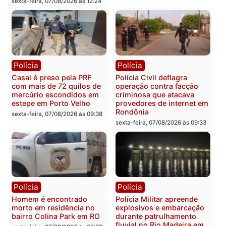
Polícia
Polícia
2 MILHÕES – Unnesa
Polícia Federal apreende
apresenta documentos
400 quilos de drogas e
que comprovam
prende motorista em RO
transparência e legalidade
sexta-feira, 07/08/2026 às 09:
na operação alvo da PF
sexta-feira, 07/08/2026 às 12:24
Polícia
Polícia
Casal é preso pela PRF
Polícia Civil deflagra
com mais de 72 quilos de
operação contra facção