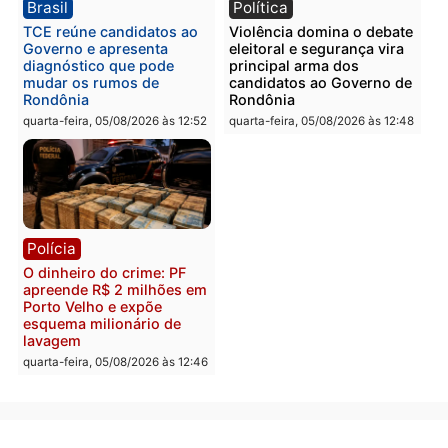
PM no Castanheira
tráfico e posse de arma 
Itapuã
quinta-feira, 06/08/2026 às 09:02
quinta-feira, 06/08/2026 às 08:
Polícia
Política
Homem é preso após
Jônatas França é aprova
furtar peça de picanha e
na convenção e
reagir a seguranças em
confirmado candidato a
supermercado
deputado federal pelo
Republicanos
quinta-feira, 06/08/2026 às 08:56
quarta-feira, 05/08/2026 às 15: