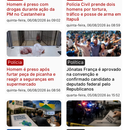
Polícia
Polícia
Homem é esfaqueado no
Três suspeitos ligados a
tórax durante briga com
facção criminosa são
vizinho no bairro Ulysses
presos por receptação e
Guimarães
adulteração de veículos
em Porto Velho
quinta-feira, 06/08/2026 às 09:24
quinta-feira, 06/08/2026 às 09:
Polícia
Polícia
Homem é preso com
Polícia Civil prende dois
drogas durante ação da
homens por tortura,