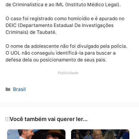
Nas redes sociais, a mãe da vítima disse que a filha 
“companheira”, “aluna nota 10” e fã de Chiquititas. “F
uma honra imensa ter você em minha vida”, escreve
ela.
A Polícia Civil já solicitou exames periciais ao Institu
de Criminalística e ao IML (Instituto Médico Legal).
O caso foi registrado como homicídio e é apurado no
DEIC (Departamento Estadual De Investigações
Criminais) de Taubaté.
O nome da adolescente não foi divulgado pela polícia
O UOL não conseguiu identificá-la para buscar a
defesa dela ou posicionamento de seus pais.
Publicidade