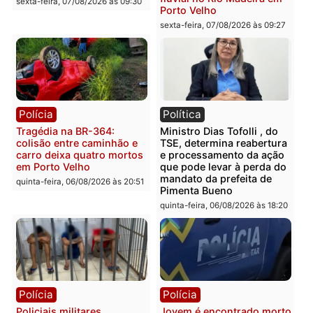
mercúrio escondidos em
criminosa que atacava
estepe em Porto Velho
provedores de internet 
Rondônia
sexta-feira, 07/08/2026 às 09:38
sexta-feira, 07/08/2026 às 09:3
Polícia
Polícia
Homem é encontrado
Polícia Militar apreende
morto em residência no
explosivos e embarcaçã
bairro Colina Park em RO
durante patrulhamento
fluvial no Rio Madeira e
sexta-feira, 07/08/2026 às 09:30
Porto Velho
sexta-feira, 07/08/2026 às 09:2