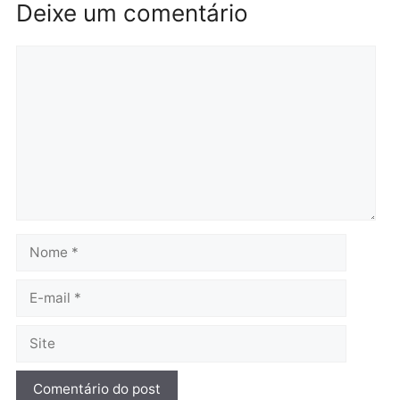
Brasil
Política
TCE reúne candidatos ao
Violência domina o deba
Governo e apresenta
eleitoral e segurança vir
diagnóstico que pode
principal arma dos
mudar os rumos de
candidatos ao Governo 
Rondônia
Rondônia
quarta-feira, 05/08/2026 às 12:52
quarta-feira, 05/08/2026 às 12:
Polícia
O dinheiro do crime: PF
apreende R$ 2 milhões em
Porto Velho e expõe
esquema milionário de
lavagem
quarta-feira, 05/08/2026 às 12:46