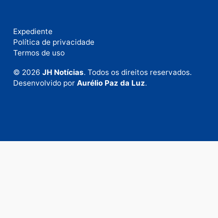
Fale com a nossa redação
Envie suas sugestões de pautas e denúncias, ou en
em contato com nosso departamento comercial pa
anunciar.
Fale Conosco
Rua Elias Gorayeb, 3381
Bairro: Liberdade
Porto Velho - RO
CEP: 76.803-852