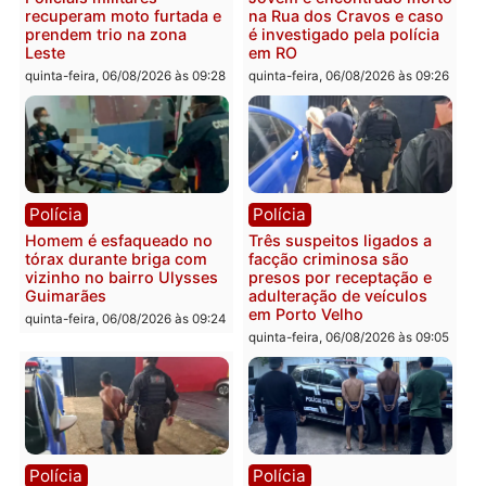
Polícia
Política
Tragédia na BR-364:
Ministro Dias Tofolli , do
colisão entre caminhão e
TSE, determina reabertu
carro deixa quatro mortos
e processamento da açã
em Porto Velho
que pode levar à perda d
mandato da prefeita de
quinta-feira, 06/08/2026 às 20:51
Pimenta Bueno
quinta-feira, 06/08/2026 às 18:
Polícia
Polícia
Policiais militares
Jovem é encontrado mor
recuperam moto furtada e
na Rua dos Cravos e cas
prendem trio na zona
é investigado pela políci
Leste
em RO
quinta-feira, 06/08/2026 às 09:28
quinta-feira, 06/08/2026 às 09: